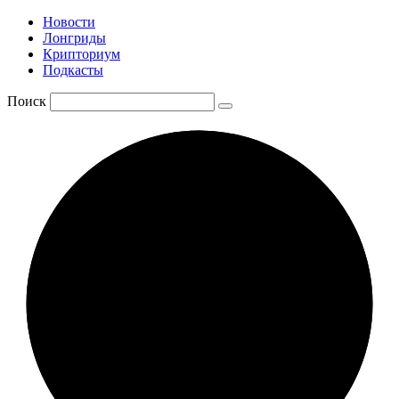
Новости
Лонгриды
Крипториум
Подкасты
Поиск