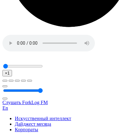
×1
Слушать ForkLog FM
En
Искусственный интеллект
Дайджест месяца
Корпораты