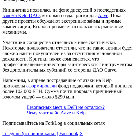
Инициатива появилась на фоне дискуссий о последствиях
взлома Kelp DAO
, который создал риски для
Aave
. Пока
другие проекты обсуждают экстренные займы и прямые
компенсации, Егоров призывает использовать рыночные
механизмы.
Участники сообщества отнеслись к идее скептически.
Некоторые пользователи отметили, что на такие активы будет
сложно найти покупателей из-за отсутствия мгновенной
доходности. Критики также сомневаются, что
профессиональные инвесторы заинтересуются инструментом
без дополнительных субсидий со стороны ДАО Curve.
Напомним, в апреле пострадавшие от атаки на Kelp
протоколы
сформировали
фонд поддержки, который привлек
более 102 000 ETH. Сумма почти покрыла причиненный
взломом ущерб — около $290 млн.
Безопасных мест в DeFi не осталось?
Чему учит кейс Aave и Kelp
Подписывайтесь на ForkLog в социальных сетях
Telegram (основной канал)
Facebook
X