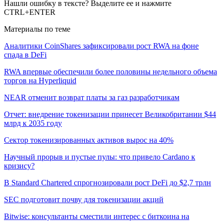
Нашли ошибку в тексте? Выделите ее и нажмите
CTRL+ENTER
Материалы по теме
Аналитики CoinShares зафиксировали рост RWA на фоне
спада в DeFi
RWA впервые обеспечили более половины недельного объема
торгов на Hyperliquid
NEAR отменит возврат платы за газ разработчикам
Отчет: внедрение токенизации принесет Великобритании $44
млрд к 2035 году
Сектор токенизированных активов вырос на 40%
Научный прорыв и пустые пулы: что привело Cardano к
кризису?
В Standard Chartered спрогнозировали рост DeFi до $2,7 трлн
SEC подготовит почву для токенизации акций
Bitwise: консультанты сместили интерес с биткоина на