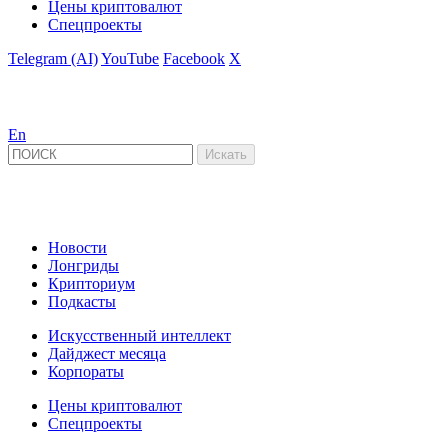
Цены криптовалют
Спецпроекты
Telegram (AI)
YouTube
Facebook
X
En
Новости
Лонгриды
Крипториум
Подкасты
Искусственный интеллект
Дайджест месяца
Корпораты
Цены криптовалют
Спецпроекты