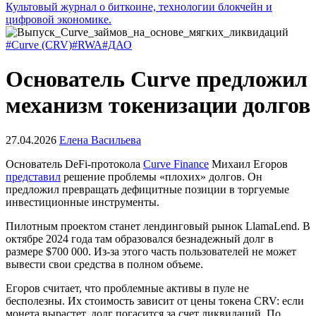
Культовый журнал о биткоине, технологии блокчейн и
цифровой экономике.
#Curve (CRV)
#RWA
#ДАО
Основатель Curve предложил
механизм токенизации долгов
27.04.2026
Елена Васильева
Основатель DeFi-протокола
Curve Finance
Михаил Егоров
представил
решение проблемы «плохих» долгов. Он
предложил превращать дефицитные позиции в торгуемые
инвестиционные инструменты.
Пилотным проектом станет лендинговый рынок LlamaLend. В
октябре 2024 года там образовался безнадежный долг в
размере $700 000. Из-за этого часть пользователей не может
вывести свои средства в полном объеме.
Егоров считает, что проблемные активы в пуле не
бесполезны. Их стоимость зависит от цены токена CRV: если
монета вырастет, долг погасится за счет ликвидаций. По