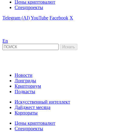
Цены криптовалют
Спецпроекты
Telegram (AI)
YouTube
Facebook
X
En
Новости
Лонгриды
Крипториум
Подкасты
Искусственный интеллект
Дайджест месяца
Корпораты
Цены криптовалют
Спецпроекты