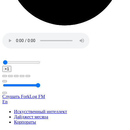
×1
Слушать ForkLog FM
En
Искусственный интеллект
Дайджест месяца
Корпораты