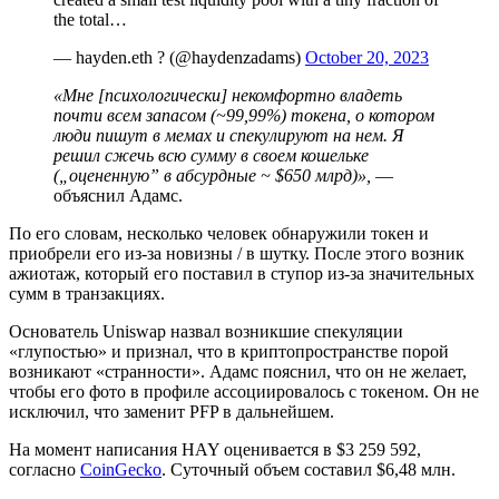
the total…
— hayden.eth ? (@haydenzadams)
October 20, 2023
«Мне [психологически] некомфортно владеть
почти всем запасом (~99,99%) токена, о котором
люди пишут в мемах и спекулируют на нем. Я
решил сжечь всю сумму в своем кошельке
(
„
оцененную
”
в абсурдные ~ $650 млрд)»,
—
объяснил Адамс.
По его словам, несколько человек обнаружили токен и
приобрели его из-за новизны / в шутку. После этого возник
ажиотаж, который его поставил в ступор из-за значительных
сумм в транзакциях.
Основатель Uniswap назвал возникшие спекуляции
«глупостью» и признал, что в криптопространстве порой
возникают «странности». Адамс пояснил, что он не желает,
чтобы его фото в профиле ассоциировалось с токеном. Он не
исключил, что заменит
PFP
в дальнейшем.
На момент написания HAY оценивается в $3 259 592,
согласно
CoinGecko
. Суточный объем составил $6,48 млн.