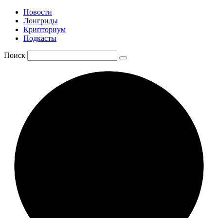
Новости
Лонгриды
Крипториум
Подкасты
Поиск