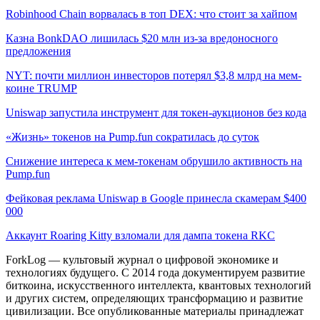
Robinhood Chain ворвалась в топ DEX: что стоит за хайпом
Казна BonkDAO лишилась $20 млн из-за вредоносного
предложения
NYT: почти миллион инвесторов потерял $3,8 млрд на мем-
коине TRUMP
Uniswap запустила инструмент для токен-аукционов без кода
«Жизнь» токенов на Pump.fun сократилась до суток
Снижение интереса к мем-токенам обрушило активность на
Pump.fun
Фейковая реклама Uniswap в Google принесла скамерам $400
000
Аккаунт Roaring Kitty взломали для дампа токена RKC
ForkLog — культовый журнал о цифровой экономике и
технологиях будущего. С 2014 года документируем развитие
биткоина, искусственного интеллекта, квантовых технологий
и других систем, определяющих трансформацию и развитие
цивилизации.
Все опубликованные материалы принадлежат