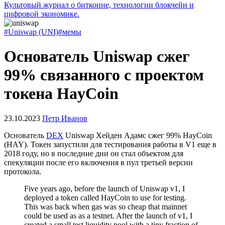
Культовый журнал о биткоине, технологии блокчейн и
цифровой экономике.
#Uniswap (UNI)
#мемы
Основатель Uniswap сжег
99% связанного с проектом
токена HayCoin
23.10.2023
Петр Иванов
Основатель
DEX
Uniswap Хейден Адамс сжег 99% HayCoin
(HAY). Токен запустили для тестирования работы в V1 еще в
2018 году, но в последние дни он стал объектом для
спекуляции после его включения в пул третьей версии
протокола.
Five years ago, before the launch of Uniswap v1, I
deployed a token called HayCoin to use for testing.
This was back when gas was so cheap that mainnet
could be used as as a testnet. After the launch of v1, I
created a small test liquidity pool with a tiny fraction of