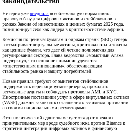
законодательство
Нигерия уже
внедрила
всеобъемлющую нормативно-
правовую базу для цифровых активов и стейблкоинов в
рамках Закона об инвестициях и ценных бумагах 2025 года,
позиционируя себя как лидера в криптоэкосистеме Африки.
Комиссия по ценным бумагам и биржам страны (SEC) теперь
рассматривает виртуальные активы, криптовалюты и токены
как ценные бумаги, что дает ей четкие полномочия для
регулирования сектора. Глава ведомства Эмомотими Агама
подчеркнул, что основное внимание уделяется
«ответственным инновациям», обеспечивающим
стабильность рынка и защиту потребителей.
Новые правила требуют от эмитентов стейблкоинов
поддерживать верифицируемые резервы, проходить
регулярные аудиты и соблюдать протоколы AML и
KYC
.
Иностранные поставщики услуг в сфере виртуальных активов
(VASP) должны заключать соглашения о взаимном признании
со своими национальными регуляторами.
Этот политический сдвиг знаменует отход от прежних
принудительных мер вроде судебного иска против Binance к
стратегии интеграции цифровых активов в финансовую