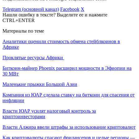
Telegram (основной канал)
Facebook
X
Нашли ошибку в тексте? Выделите ее и нажмите
CTRL+ENTER
Материалы по теме
Аналитики оценили стоимость обмена стейблкоинов в
Африке
Проклятые ресурсы Африки
Биткоин-майнер Phoenix расширил мощности в Эфиопии на
30 МВт
Маленькие прыжки Большой Азии
Компания из ЮАР сделала ставку на биткоин для спасения от
инфляции
Власти ЮАР усилят налоговый контроль за
криптоинвесторами
Власти Алжира ввели штрафы за использование криптовалют
Как криптовалюты спасают фрилансеров и целые регионы —