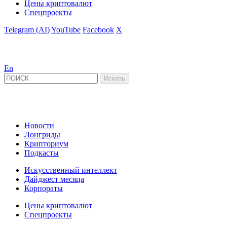
Цены криптовалют
Спецпроекты
Telegram (AI)
YouTube
Facebook
X
En
Новости
Лонгриды
Крипториум
Подкасты
Искусственный интеллект
Дайджест месяца
Корпораты
Цены криптовалют
Спецпроекты