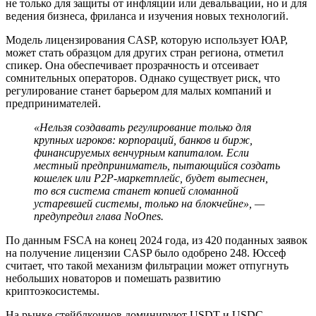
не только для защиты от инфляции или девальвации, но и для
ведения бизнеса, фриланса и изучения новых технологий.
Модель лицензирования CASP, которую использует ЮАР,
может стать образцом для других стран региона, отметил
спикер. Она обеспечивает прозрачность и отсеивает
сомнительных операторов. Однако существует риск, что
регулирование станет барьером для малых компаний и
предпринимателей.
«Нельзя создавать регулирование только для
крупных игроков: корпораций, банков и бирж,
финансируемых венчурным капиталом. Если
местный предприниматель, пытающийся создать
кошелек или P2P-маркетплейс, будет вытеснен,
то вся система станет копией сломанной
устаревшей системы, только на блокчейне», —
предупредил глава NoOnes.
По данным FSCA на конец 2024 года, из 420 поданных заявок
на получение лицензии CASP было одобрено 248. Юссеф
считает, что такой механизм фильтрации может отпугнуть
небольших новаторов и помешать развитию
криптоэкосистемы.
На рынке стейблкоинов доминируют USDT и USDC