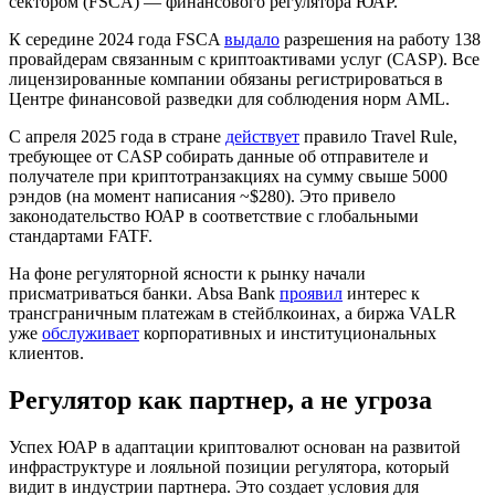
сектором (FSCA) — финансового регулятора ЮАР.
К середине 2024 года FSCA
выдало
разрешения на работу 138
провайдерам связанным с криптоактивами услуг (CASP). Все
лицензированные компании обязаны регистрироваться в
Центре финансовой разведки для соблюдения норм
AML
.
С апреля 2025 года в стране
действует
правило
Travel Rule
,
требующее от CASP собирать данные об отправителе и
получателе при криптотранзакциях на сумму свыше 5000
рэндов (на момент написания ~$280). Это привело
законодательство ЮАР в соответствие с глобальными
стандартами
FATF
.
На фоне регуляторной ясности к рынку начали
присматриваться банки. Absa Bank
проявил
интерес к
трансграничным платежам в стейблкоинах, а биржа VALR
уже
обслуживает
корпоративных и институциональных
клиентов.
Регулятор как партнер, а не угроза
Успех ЮАР в адаптации криптовалют основан на развитой
инфраструктуре и лояльной позиции регулятора, который
видит в индустрии партнера. Это создает условия для