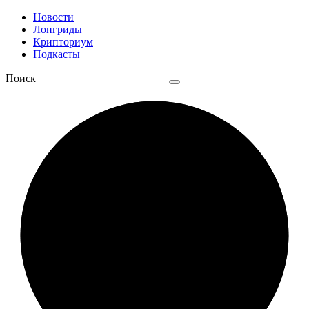
Новости
Лонгриды
Крипториум
Подкасты
Поиск