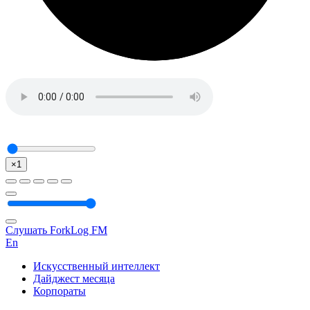
×1
Слушать ForkLog FM
En
Искусственный интеллект
Дайджест месяца
Корпораты