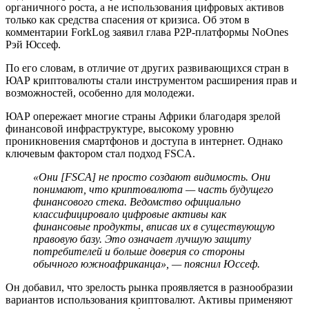
органичного роста, а не использования цифровых активов
только как средства спасения от кризиса. Об этом в
комментарии ForkLog заявил глава P2P-платформы NoOnes
Рэй Юссеф.
По его словам, в отличие от других развивающихся стран в
ЮАР криптовалюты стали инструментом расширения прав и
возможностей, особенно для молодежи.
ЮАР опережает многие страны Африки благодаря зрелой
финансовой инфраструктуре, высокому уровню
проникновения смартфонов и доступа в интернет. Однако
ключевым фактором стал подход FSCA.
«Они [FSCA] не просто создают видимость. Они
понимают, что криптовалюта — часть будущего
финансового стека. Ведомство официально
классифицировало цифровые активы как
финансовые продукты, вписав их в существующую
правовую базу. Это означает лучшую защиту
потребителей и больше доверия со стороны
обычного южноафриканца», — пояснил Юссеф.
Он добавил, что зрелость рынка проявляется в разнообразии
вариантов использования криптовалют. Активы применяют