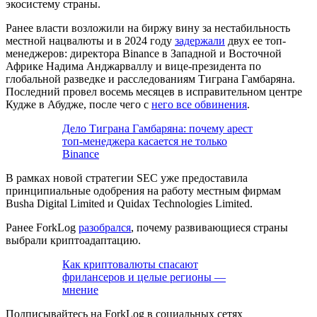
экосистему страны.
Ранее власти возложили на биржу вину за нестабильность
местной нацвалюты и в 2024 году
задержали
двух ее топ-
менеджеров: директора Binance в Западной и Восточной
Африке Надима Анджарваллу и вице-президента по
глобальной разведке и расследованиям Тиграна Гамбаряна.
Последний провел восемь месяцев в исправительном центре
Кудже в Абудже, после чего с
него все обвинения
.
Дело Тиграна Гамбаряна: почему арест
топ-менеджера касается не только
Binance
В рамках новой стратегии SEC уже предоставила
принципиальные одобрения на работу местным фирмам
Busha Digital Limited и Quidax Technologies Limited.
Ранее ForkLog
разобрался
, почему развивающиеся страны
выбрали криптоадаптацию.
Как криптовалюты спасают
фрилансеров и целые регионы —
мнение
Подписывайтесь на ForkLog в социальных сетях