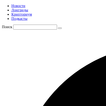
Новости
Лонгриды
Крипториум
Подкасты
Поиск