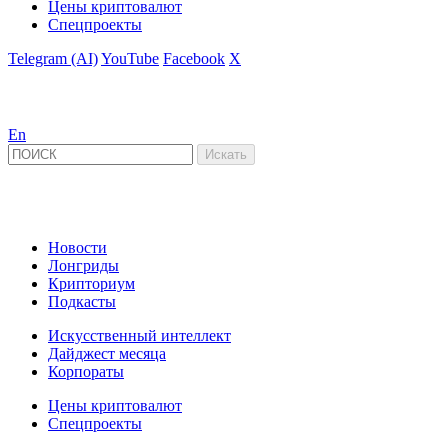
Цены криптовалют
Спецпроекты
Telegram (AI)
YouTube
Facebook
X
En
Новости
Лонгриды
Крипториум
Подкасты
Искусственный интеллект
Дайджест месяца
Корпораты
Цены криптовалют
Спецпроекты