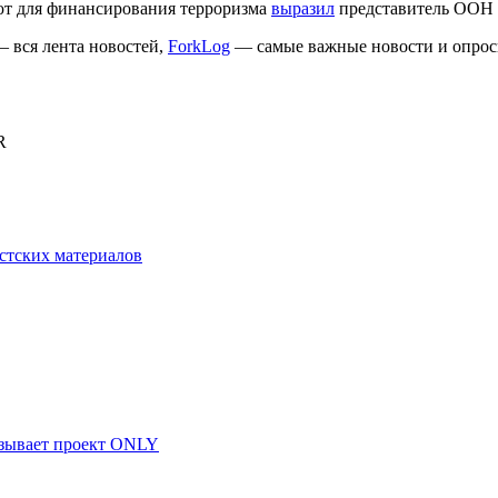
ют для финансирования терроризма
выразил
представитель ООН
 вся лента новостей,
ForkLog
— самые важные новости и опрос
R
истских материалов
азывает проект ONLY