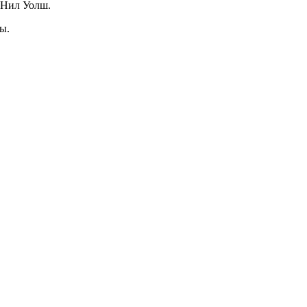
 Нил Уолш.
ы.