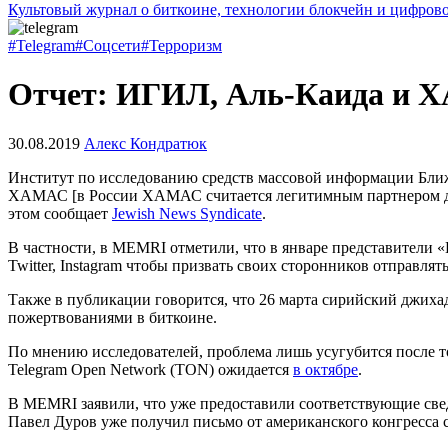
Культовый журнал о биткоине, технологии блокчейн и цифров
#Telegram
#Соцсети
#Терроризм
Отчет: ИГИЛ, Аль-Каида и Х
30.08.2019
Алекс Кондратюк
Институт по исследованию средств массовой информации Ближ
ХАМАС [в России ХАМАС считается легитимным партнером для
этом сообщает
Jewish News Syndicate
.
В частности, в MEMRI отметили, что в январе представители 
Twitter, Instagram чтобы призвать своих сторонников отправлят
Также в публикации говорится, что 26 марта сирийский джих
пожертвованиями в биткоине.
По мнению исследователей, проблема лишь усугубится после т
Telegram Open Network (TON) ожидается
в октябре
.
В MEMRI заявили, что уже предоставили соответствующие све
Павел Дуров уже получил письмо от американского конгресса