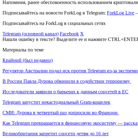
Напомним, ранее обеспокоенность использованием криптовал
Подписывайтесь на новости ForkLog в Telegram:
ForkLog Live
—
Подписывайтесь на ForkLog в социальных сетях
Telegram (основной канал)
Facebook
X
Нашли ошибку в тексте? Выделите ее и нажмите CTRL+ENTE
Материалы по теме
Крайний (был недавно)
Регулятор Австралии подал иск против Telegram из-за экстрем
В России Павла Дурова обвинили в содействии терроризму
Исследователи заявили о барьерах к данным соцсетей в ЕС
Telegram запустит некастодиальный Gram-кошелек
СМИ: Дурова в четвертый раз допросили во Франции
Как Telegram превращается в финансовую экосистему — расск
Великобритания запретит соцсети детям до 16 лет