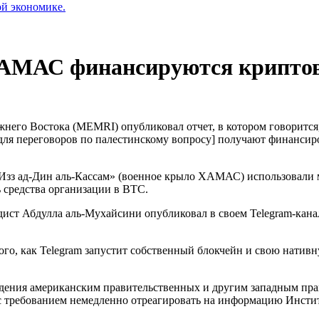
ой экономике.
АМАС финансируются криптова
него Востока (MEMRI) опубликовал отчет, в котором говорится
 переговоров по палестинскому вопросу] получают финансиров
«Изз ад-Дин аль-Кассам» (военное крыло ХАМАС) использовали м
ь средства организации в BTC.
адист Абдулла аль-Мухайсини опубликовал в своем Telegram-к
ого, как Telegram запустит собственный блокчейн и свою нати
дения американским правительственных и другим западным пра
 с требованием немедленно отреагировать на информацию Инстит