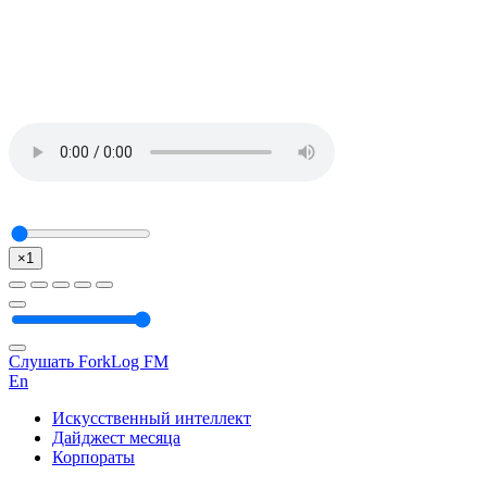
×1
Слушать ForkLog FM
En
Искусственный интеллект
Дайджест месяца
Корпораты