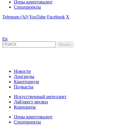
Цены криптовалют
Спецпроекты
Telegram (AI)
YouTube
Facebook
X
En
Новости
Лонгриды
Крипториум
Подкасты
Искусственный интеллект
Дайджест месяца
Корпораты
Цены криптовалют
Спецпроекты