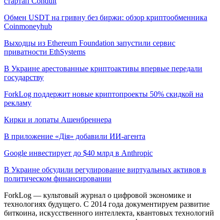
стартап Conduit
Обмен USDT на гривну без биржи: обзор криптообменника
Coinmoneyhub
Выходцы из Ethereum Foundation запустили сервис
приватности EthSystems
В Украине арестованные криптоактивы впервые передали
государству
ForkLog поддержит новые криптопроекты 50% скидкой на
рекламу
Кирки и лопаты Ашенбреннера
В приложение «Дія» добавили ИИ-агента
Google инвестирует до $40 млрд в Anthropic
В Украине обсудили регулирование виртуальных активов в
политическом финансировании
ForkLog — культовый журнал о цифровой экономике и
технологиях будущего. С 2014 года документируем развитие
биткоина, искусственного интеллекта, квантовых технологий