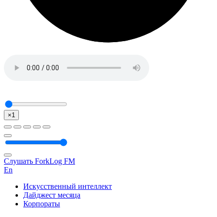
×1
Слушать ForkLog FM
En
Искусственный интеллект
Дайджест месяца
Корпораты