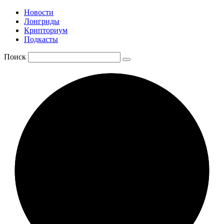
Новости
Лонгриды
Крипториум
Подкасты
Поиск