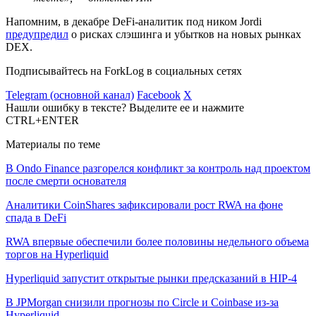
Напомним, в декабре DeFi-аналитик под ником Jordi
предупредил
о рисках слэшинга и убытков на новых рынках
DEX.
Подписывайтесь на ForkLog в социальных сетях
Telegram (основной канал)
Facebook
X
Нашли ошибку в тексте? Выделите ее и нажмите
CTRL+ENTER
Материалы по теме
В Ondo Finance разгорелся конфликт за контроль над проектом
после смерти основателя
Аналитики CoinShares зафиксировали рост RWA на фоне
спада в DeFi
RWA впервые обеспечили более половины недельного объема
торгов на Hyperliquid
Hyperliquid запустит открытые рынки предсказаний в HIP-4
В JPMorgan снизили прогнозы по Circle и Coinbase из-за
Hyperliquid