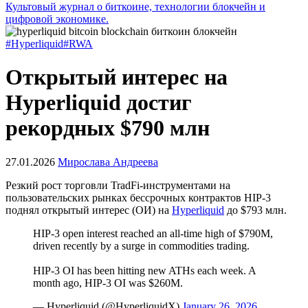
Культовый журнал о биткоине, технологии блокчейн и
цифровой экономике.
#Hyperliquid
#RWA
Открытый интерес на
Hyperliquid достиг
рекордных $790 млн
27.01.2026
Мирослава Андреева
Резкий рост торговли
TradFi
-инструментами на
пользовательских рынках бессрочных контрактов HIP-3
поднял открытый интерес (ОИ) на
Hyperliquid
до $793 млн.
HIP-3 open interest reached an all-time high of $790M,
driven recently by a surge in commodities trading.
HIP-3 OI has been hitting new ATHs each week. A
month ago, HIP-3 OI was $260M.
— Hyperliquid (@HyperliquidX)
January 26, 2026