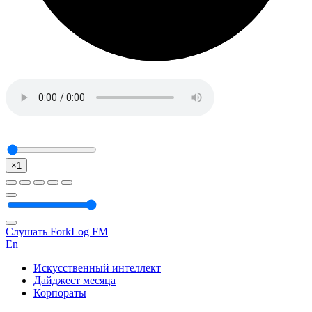
×1
Слушать ForkLog FM
En
Искусственный интеллект
Дайджест месяца
Корпораты