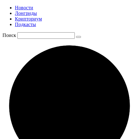
Новости
Лонгриды
Крипториум
Подкасты
Поиск