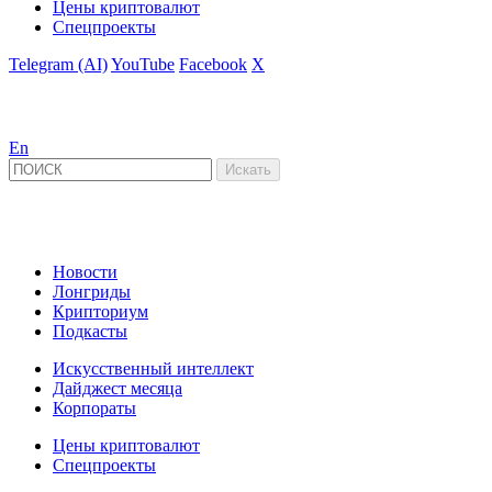
Цены криптовалют
Спецпроекты
Telegram (AI)
YouTube
Facebook
X
En
Новости
Лонгриды
Крипториум
Подкасты
Искусственный интеллект
Дайджест месяца
Корпораты
Цены криптовалют
Спецпроекты