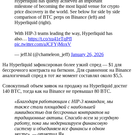
Hyperliquid has quietly achieved an important
milestone of becoming the most liquid venue for crypto
price discovery in the world. See below for side by side
comparison of BTC perps on Binance (left) and
Hyperliquid (right).
With HIP-3 teams leading the way, Hyperliquid has
also…
https://t.co/xu41eTqPfI
pic.twitter.com/aJCFYjMoxV
— jeff.hl (@chameleon_jeff)
January 26, 2026
На Hyperliquid зафиксирован более узкий спред — $1 для
бессрочного контракта на биткоин. Для сравнения: на Binance
аналогичный спред в тот же момент составлял около $5,5.
Совокупный объем заявок на продажу на Hyperliquid достиг
140 BTC, тогда как на Binance не превышал 80 BTC.
«Благодаря работающим с HIP-3 командам, мы
также стали площадкой с наибольшей
ликвидностью для бессрочных контрактов на
традиционные активы. Спасибо всем за усердную
работу, пока мы модернизируем финансовую
систему и объединяем все финансы в одном
месте», — отметил Ян.