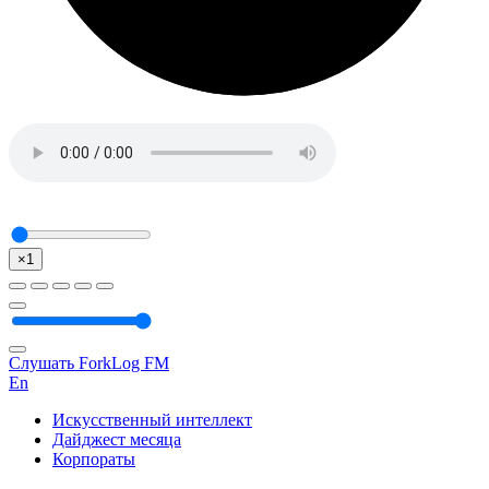
×1
Слушать ForkLog FM
En
Искусственный интеллект
Дайджест месяца
Корпораты