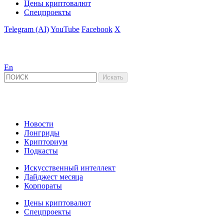
Цены криптовалют
Спецпроекты
Telegram (AI)
YouTube
Facebook
X
En
Новости
Лонгриды
Крипториум
Подкасты
Искусственный интеллект
Дайджест месяца
Корпораты
Цены криптовалют
Спецпроекты