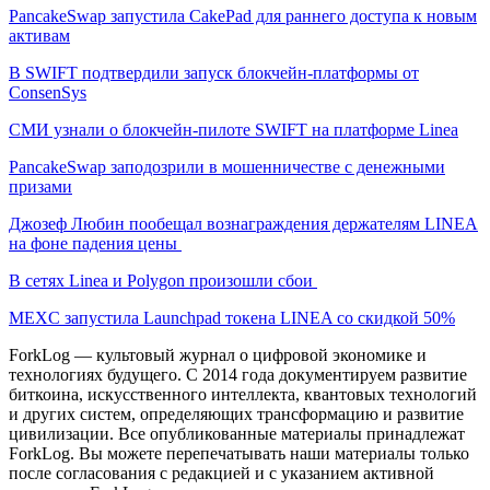
PancakeSwap запустила CakePad для раннего доступа к новым
активам
В SWIFT подтвердили запуск блокчейн-платформы от
ConsenSys
СМИ узнали о блокчейн-пилоте SWIFT на платформе Linea
PancakeSwap заподозрили в мошенничестве с денежными
призами
Джозеф Любин пообещал вознаграждения держателям LINEA
на фоне падения цены
В сетях Linea и Polygon произошли сбои
MEXC запустила Launchpad токена LINEA со скидкой 50%
ForkLog — культовый журнал о цифровой экономике и
технологиях будущего. С 2014 года документируем развитие
биткоина, искусственного интеллекта, квантовых технологий
и других систем, определяющих трансформацию и развитие
цивилизации.
Все опубликованные материалы принадлежат
ForkLog. Вы можете перепечатывать наши материалы только
после согласования с редакцией и с указанием активной