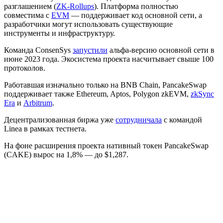
разглашением (
ZK-Rollups
). Платформа полностью
совместима с
EVM
— поддерживает код основной сети, а
разработчики могут использовать существующие
инструменты и инфраструктуру.
Команда ConsenSys
запустили
альфа-версию основной сети в
июне 2023 года. Экосистема проекта насчитывает свыше 100
протоколов.
Работавшая изначально только на BNB Chain, PancakeSwap
поддерживает также Ethereum, Aptos, Polygon zkEVM,
zkSync
Era
и
Arbitrum
.
Децентрализованная биржа уже
сотрудничала
с командой
Linea в рамках тестнета.
На фоне расширения проекта нативный токен PancakeSwap
(CAKE) вырос на 1,8% — до $1,287.