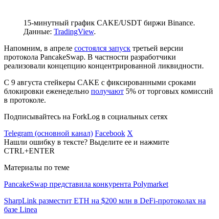
15-минутный график CAKE/USDT биржи Binance.
Данные:
TradingView
.
Напомним, в апреле
состоялся запуск
третьей версии
протокола PancakeSwap. В частности разработчики
реализовали концепцию концентрированной ликвидности.
С 9 августа стейкеры CAKE с фиксированными сроками
блокировки еженедельно
получают
5% от торговых комиссий
в протоколе.
Подписывайтесь на ForkLog в социальных сетях
Telegram (основной канал)
Facebook
X
Нашли ошибку в тексте? Выделите ее и нажмите
CTRL+ENTER
Материалы по теме
PancakeSwap представила конкурента Polymarket
SharpLink разместит ETH на $200 млн в DeFi-протоколах на
базе Linea