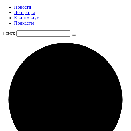
Новости
Лонгриды
Крипториум
Подкасты
Поиск