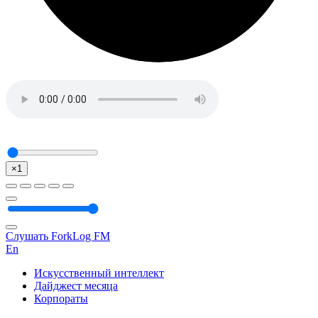
×1
Слушать ForkLog FM
En
Искусственный интеллект
Дайджест месяца
Корпораты