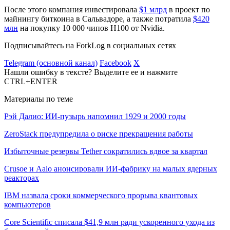
После этого компания инвестировала
$1 млрд
в проект по
майнингу биткоина в Сальвадоре, а также потратила
$420
млн
на покупку 10 000 чипов H100 от Nvidia.
Подписывайтесь на ForkLog в социальных сетях
Telegram (основной канал)
Facebook
X
Нашли ошибку в тексте? Выделите ее и нажмите
CTRL+ENTER
Материалы по теме
Рэй Далио: ИИ-пузырь напомнил 1929 и 2000 годы
ZeroStack предупредила о риске прекращения работы
Избыточные резервы Tether сократились вдвое за квартал
Crusoe и Aalo анонсировали ИИ-фабрику на малых ядерных
реакторах
IBM назвала сроки коммерческого прорыва квантовых
компьютеров
Core Scientific списала $41,9 млн ради ускоренного ухода из