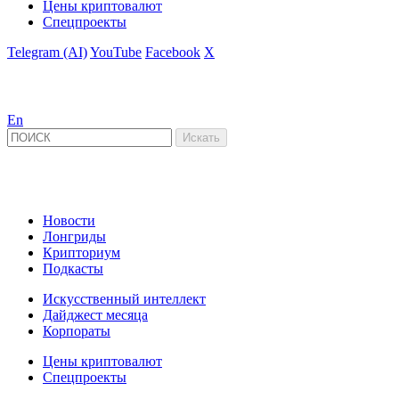
Цены криптовалют
Спецпроекты
Telegram (AI)
YouTube
Facebook
X
En
Новости
Лонгриды
Крипториум
Подкасты
Искусственный интеллект
Дайджест месяца
Корпораты
Цены криптовалют
Спецпроекты