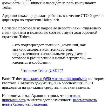
должность CEO Bitfinex и перейдет на роль консультанта
Tether.
Ардоино также продолжит работать в качестве
CTO
биржи и
директора по стратегии Holepunch.
Согласно пресс-релизу, кадровые перестановки «тщательно
спланированы и полностью соответствуют долгосрочной
стратегии Tether».
«Это подтверждает позицию [компании] как
главного лидера в криптоиндустрии,
подкрепленного значительными ресурсами и
готового к расширению в новые вертикали», —
говорится в сообщении.
Что такое Tether (USDT)?
Ранее Tether
отчитался о $850 млн чистой прибыли
во втором
квартале. Согласно документу, 85% обеспечения USDT
приходится на денежные средства и их эквиваленты.
Напомним, в мае Ардоино заявил, что
высокая
прибыльность
эмитента дает возможность
рассматривать
новые бизнес-направления
.