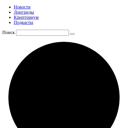
Новости
Лонгриды
Крипториум
Подкасты
Поиск