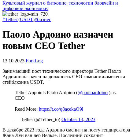
Культовый журнал о биткоине, технологии блокчейн и
цифровой экономике.
#Tether (USDT)
#бизнес
Паоло Ардоино назначен
новым CEO Tether
13.10.2023
ForkLog
Занимающий пост технического директора Tether Паоло
Ардоино назначен на должность CEO компании-эмитента
стейблкоина USDT.
Tether Appoints Paolo Ardoino (
@paoloardoino
) as
CEO
Read More:
https://t.co/q8acekaQ9l
— Tether (@Tether_to)
October 13, 2023
В декабре 2023 года Ардоино сменит на посту гендиректора
Жана-Луи ван дер Вельде. Последний сохранит