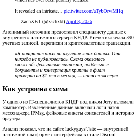
It revealed an intricate…
pic.twitter.com/aTybOrwMHq
— ZachXBT (@zachxbt)
April 8, 2026
Анонимный источник предоставил специалисту данные с
внутреннего платежного сервера КНДР. Утечка включала 390
учетных записей, переписки и криптовалютные транзакции.
«Я потратил часы на изучение этих данных. Они
никогда не публиковались. Схема оказалась
сложной: фальшивые личности, поддельные
документы и конвертация крипты в фиат
примерно на $1 млн в месяц», — написал эксперт.
Как устроена схема
У одного из IT-специалистов КНДР под ником Jerry взломали
компьютер. Извлеченные данные включали логи чатов
мессенджера IPMsg, фейковые анкеты соискателей и историю
браузера.
Анализ показал, что на сайте luckyguys[.]site — внутренней
платежной платформе с интерфейсом в стиле Discord —