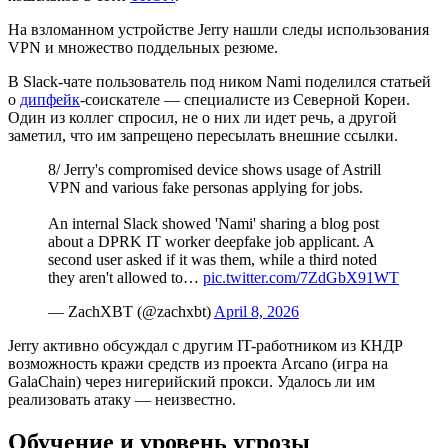
На взломанном устройстве Jerry нашли следы использования
VPN и множество поддельных резюме.
В Slack-чате пользователь под ником Nami поделился статьей
о
дипфейк
-соискателе — специалисте из Северной Кореи.
Один из коллег спросил, не о них ли идет речь, а другой
заметил, что им запрещено пересылать внешние ссылки.
8/ Jerry's compromised device shows usage of Astrill
VPN and various fake personas applying for jobs.
An internal Slack showed 'Nami' sharing a blog post
about a DPRK IT worker deepfake job applicant. A
second user asked if it was them, while a third noted
they aren't allowed to…
pic.twitter.com/7ZdGbX91WT
— ZachXBT (@zachxbt)
April 8, 2026
Jerry активно обсуждал с другим IT-работником из КНДР
возможность кражи средств из проекта Arcano (игра на
GalaChain) через нигерийский прокси. Удалось ли им
реализовать атаку — неизвестно.
Обучение и уровень угрозы