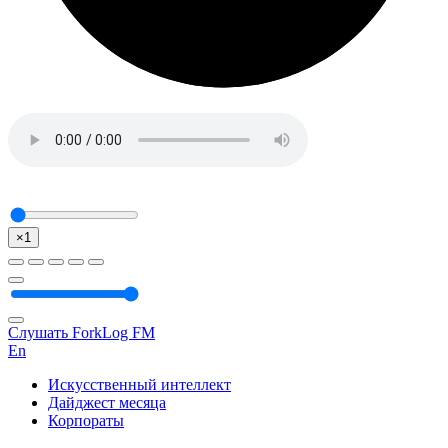
×1
Слушать ForkLog FM
En
Искусственный интеллект
Дайджест месяца
Корпораты