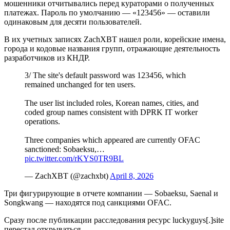
мошенники отчитывались перед кураторами о полученных
платежах. Пароль по умолчанию — «123456» — оставили
одинаковым для десяти пользователей.
В их учетных записях ZachXBT нашел роли, корейские имена,
города и кодовые названия групп, отражающие деятельность
разработчиков из КНДР.
3/ The site's default password was 123456, which
remained unchanged for ten users.
The user list included roles, Korean names, cities, and
coded group names consistent with DPRK IT worker
operations.
Three companies which appeared are currently OFAC
sanctioned: Sobaeksu,…
pic.twitter.com/rKYS0TR9BL
— ZachXBT (@zachxbt)
April 8, 2026
Три фигурирующие в отчете компании — Sobaeksu, Saenal и
Songkwang — находятся под санкциями
OFAC
.
Сразу после публикации расследования ресурс luckyguys[.]site
перестал открываться.