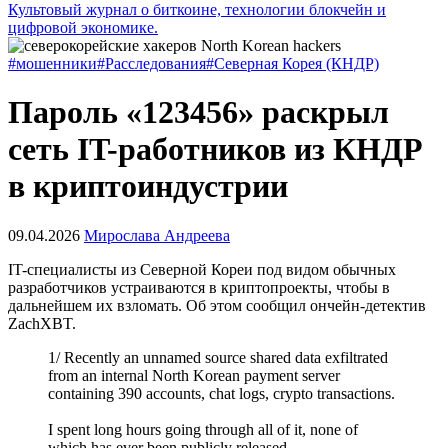
Культовый журнал о биткоине, технологии блокчейн и
цифровой экономике.
#мошенники
#Расследования
#Северная Корея (КНДР)
Пароль «123456» раскрыл
сеть IT-работников из КНДР
в криптоиндустрии
09.04.2026
Мирослава Андреева
IT-специалисты из Северной Кореи под видом обычных
разработчиков устраиваются в криптопроекты, чтобы в
дальнейшем их взломать. Об этом сообщил ончейн-детектив
ZachXBT.
1/ Recently an unnamed source shared data exfiltrated
from an internal North Korean payment server
containing 390 accounts, chat logs, crypto transactions.
I spent long hours going through all of it, none of
which has ever been publicly released.