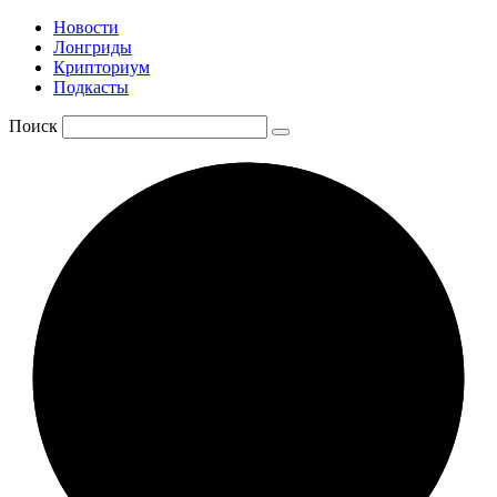
Новости
Лонгриды
Крипториум
Подкасты
Поиск