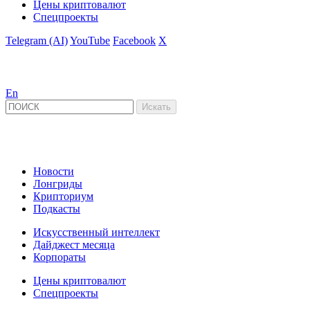
Цены криптовалют
Спецпроекты
Telegram (AI)
YouTube
Facebook
X
En
Новости
Лонгриды
Крипториум
Подкасты
Искусственный интеллект
Дайджест месяца
Корпораты
Цены криптовалют
Спецпроекты