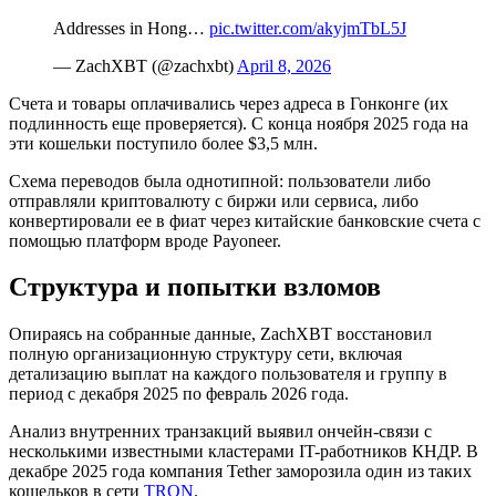
Addresses in Hong…
pic.twitter.com/akyjmTbL5J
— ZachXBT (@zachxbt)
April 8, 2026
Счета и товары оплачивались через адреса в Гонконге (их
подлинность еще проверяется). С конца ноября 2025 года на
эти кошельки поступило более $3,5 млн.
Схема переводов была однотипной: пользователи либо
отправляли криптовалюту с биржи или сервиса, либо
конвертировали ее в фиат через китайские банковские счета с
помощью платформ вроде Payoneer.
Структура и попытки взломов
Опираясь на собранные данные, ZachXBT восстановил
полную организационную структуру сети, включая
детализацию выплат на каждого пользователя и группу в
период с декабря 2025 по февраль 2026 года.
Анализ внутренних транзакций выявил ончейн-связи с
несколькими известными кластерами IT-работников КНДР. В
декабре 2025 года компания Tether заморозила один из таких
кошельков в сети
TRON
.