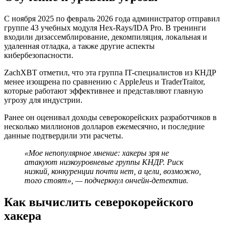
С ноября 2025 по февраль 2026 года администратор отправил
группе 43 учебных модуля Hex-Rays/IDA Pro. В тренинги
входили
дизассемблирование
,
декомпиляция
, локальная и
удаленная отладка, а также другие аспекты
кибербезопасности.
ZachXBT отметил, что эта группа IT-специалистов из КНДР
менее изощрена по сравнению с AppleJeus и TraderTraitor,
которые работают эффективнее и представляют главную
угрозу для индустрии.
Ранее он оценивал доходы северокорейских разработчиков в
несколько миллионов долларов ежемесячно, и последние
данные подтвердили эти расчеты.
«Мое непопулярное мнение: хакеры зря не
атакуют низкоуровневые группы КНДР. Риск
низкий, конкуренции почти нет, а цели, возможно,
того стоят», — подчеркнул ончейн-детектив.
Как вычислить северокорейского
хакера