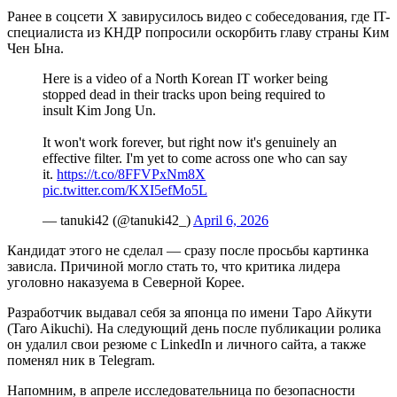
Ранее в соцсети X завирусилось видео с собеседования, где IT-
специалиста из КНДР попросили оскорбить главу страны Ким
Чен Ына.
Here is a video of a North Korean IT worker being
stopped dead in their tracks upon being required to
insult Kim Jong Un.
It won't work forever, but right now it's genuinely an
effective filter. I'm yet to come across one who can say
it.
https://t.co/8FFVPxNm8X
pic.twitter.com/KXI5efMo5L
— tanuki42 (@tanuki42_)
April 6, 2026
Кандидат этого не сделал — сразу после просьбы картинка
зависла. Причиной могло стать то, что критика лидера
уголовно наказуема в Северной Корее.
Разработчик выдавал себя за японца по имени Таро Айкути
(Taro Aikuchi). На следующий день после публикации ролика
он удалил свои резюме с LinkedIn и личного сайта, а также
поменял ник в Telegram.
Напомним, в апреле исследовательница по безопасности