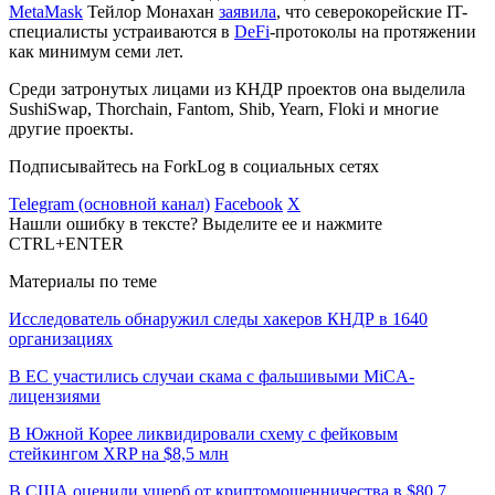
MetaMask
Тейлор Монахан
заявила
, что северокорейские IT-
специалисты устраиваются в
DeFi
-протоколы на протяжении
как минимум семи лет.
Среди затронутых лицами из КНДР проектов она выделила
SushiSwap, Thorchain, Fantom, Shib, Yearn, Floki и многие
другие проекты.
Подписывайтесь на ForkLog в социальных сетях
Telegram (основной канал)
Facebook
X
Нашли ошибку в тексте? Выделите ее и нажмите
CTRL+ENTER
Материалы по теме
Исследователь обнаружил следы хакеров КНДР в 1640
организациях
В ЕС участились случаи скама с фальшивыми MiCA-
лицензиями
В Южной Корее ликвидировали схему с фейковым
стейкингом XRP на $8,5 млн
В США оценили ущерб от криптомошенничества в $80,7