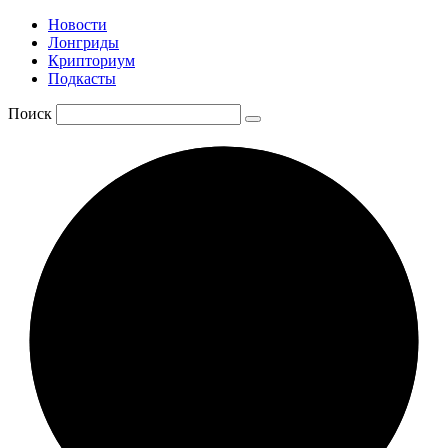
Новости
Лонгриды
Крипториум
Подкасты
Поиск