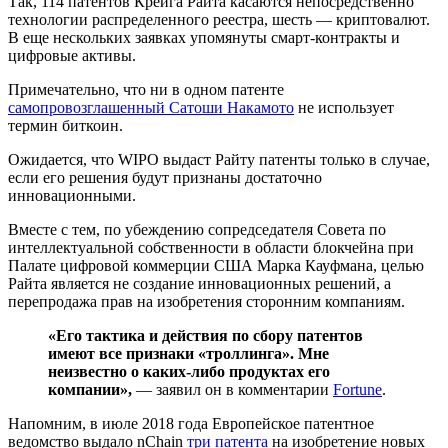
Так, 114 патентов Крейга Райта касаются непосредственно
технологии распределенного реестра, шесть — криптовалют.
В еще нескольких заявках упомянуты смарт-контракты и
цифровые активы.
Примечательно, что ни в одном патенте
самопровозглашенный Сатоши Накамото
не использует
термин биткоин.
Ожидается, что WIPO выдаст Райту патенты только в случае,
если его решения будут признаны достаточно
инновационными.
Вместе с тем, по убеждению сопредседателя Совета по
интеллектуальной собственности в области блокчейна при
Палате цифровой коммерции США Марка Кауфмана, целью
Райта является не создание инновационных решений, а
перепродажа прав на изобретения сторонним компаниям.
«Его тактика и действия по сбору патентов
имеют все признаки «троллинга». Мне
неизвестно о каких-либо продуктах его
компании»,
— заявил он в комментарии
Fortune
.
Напомним, в июле 2018 года Европейское патентное
ведомство выдало nChain
три патента
на изобретение новых