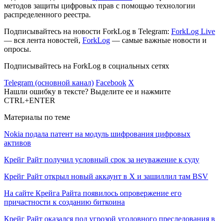
методов защиты цифровых прав с помощью технологии
распределенного реестра.
Подписывайтесь на новости ForkLog в Telegram:
ForkLog Live
— вся лента новостей,
ForkLog
— самые важные новости и
опросы.
Подписывайтесь на ForkLog в социальных сетях
Telegram (основной канал)
Facebook
X
Нашли ошибку в тексте? Выделите ее и нажмите
CTRL+ENTER
Материалы по теме
Nokia подала патент на модуль шифрования цифровых
активов
Крейг Райт получил условный срок за неуважение к суду
Крейг Райт открыл новый аккаунт в X и зашиллил там BSV
На сайте Крейга Райта появилось опровержение его
причастности к созданию биткоина
Крейг Райт оказался под угрозой уголовного преследования в