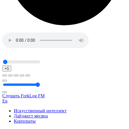
×1
Слушать ForkLog FM
En
Искусственный интеллект
Дайджест месяца
Корпораты