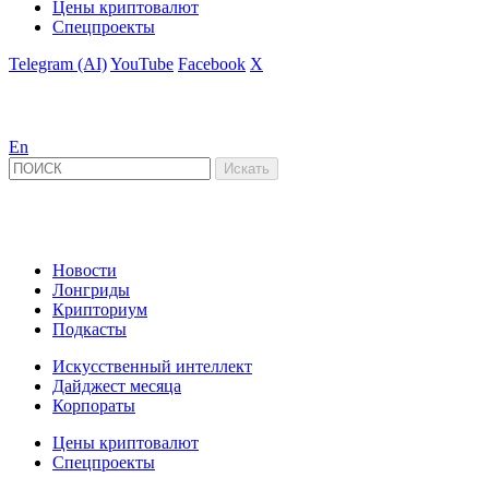
Цены криптовалют
Спецпроекты
Telegram (AI)
YouTube
Facebook
X
En
Новости
Лонгриды
Крипториум
Подкасты
Искусственный интеллект
Дайджест месяца
Корпораты
Цены криптовалют
Спецпроекты