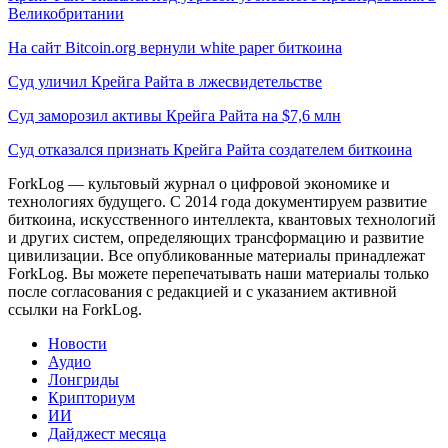
Великобритании
На сайт Bitcoin.org вернули white paper биткоина
Суд уличил Крейга Райта в лжесвидетельстве
Суд заморозил активы Крейга Райта на $7,6 млн
Суд отказался признать Крейга Райта создателем биткоина
ForkLog — культовый журнал о цифровой экономике и
технологиях будущего. С 2014 года документируем развитие
биткоина, искусственного интеллекта, квантовых технологий
и других систем, определяющих трансформацию и развитие
цивилизации.
Все опубликованные материалы принадлежат
ForkLog. Вы можете перепечатывать наши материалы только
после согласования с редакцией и с указанием активной
ссылки на ForkLog.
Новости
Аудио
Лонгриды
Крипториум
ИИ
Дайджест месяца