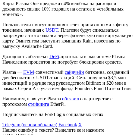
Карта Plasma One предложит 4% кешбэка на расходы и
доходность свыше 10% годовых на остаток в «стабильных
монетах».
Пользователи смогут пополнять счет привязанными к фиату
токенами, начиная с
USDT
. Платежи будут списываться
напрямую с этого баланса через физическую или виртуальную
карту. Эмитентом выступит компания Rain, известная по
выпуску Avalanche Card.
Доходность обеспечат
DeFi
-протоколы в экосистеме Plasma.
Начисление процентов не потребует блокировки средств.
Plasma —
EVM
-совместимый
сайдчейн
биткоина, созданный
для бесплатных USDT-транзакций. Сеть получила $3,5 млн
инвестиций в раунде под руководством Bitfinex и $20 млн в
рамках Серии А с участием фонда Founders Fund Питера Тиля.
Напомним, в августе Plasma
объявил
о партнерстве с
протоколом
стейкинга
EtherFi.
Подписывайтесь на ForkLog в социальных сетях
Telegram (основной канал)
Facebook
X
Нашли ошибку в тексте? Выделите ее и нажмите