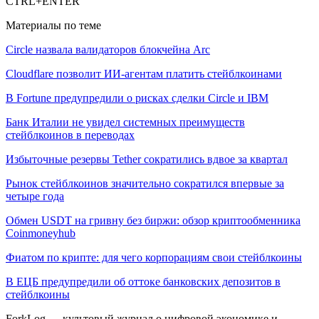
CTRL+ENTER
Материалы по теме
Circle назвала валидаторов блокчейна Arc
Cloudflare позволит ИИ-агентам платить стейблкоинами
В Fortune предупредили о рисках сделки Circle и IBM
Банк Италии не увидел системных преимуществ
стейблкоинов в переводах
Избыточные резервы Tether сократились вдвое за квартал
Рынок стейблкоинов значительно сократился впервые за
четыре года
Обмен USDT на гривну без биржи: обзор криптообменника
Coinmoneyhub
Фиатом по крипте: для чего корпорациям свои стейблкоины
В ЕЦБ предупредили об оттоке банковских депозитов в
стейблкоины
ForkLog — культовый журнал о цифровой экономике и