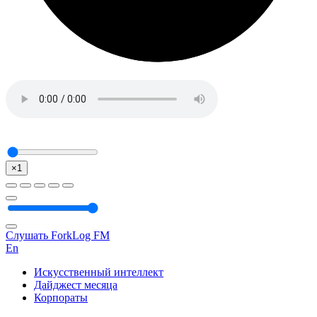
×1
Слушать ForkLog FM
En
Искусственный интеллект
Дайджест месяца
Корпораты