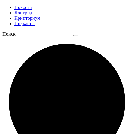
Новости
Лонгриды
Крипториум
Подкасты
Поиск