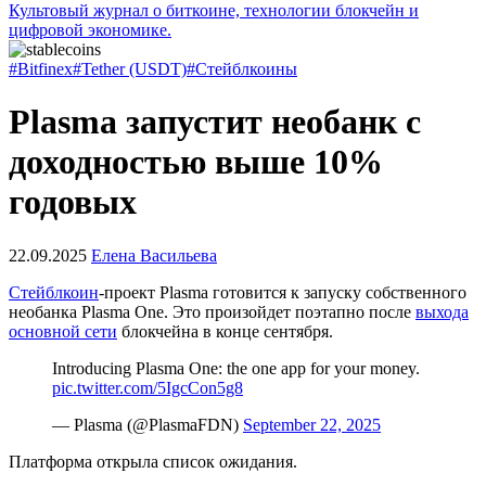
Культовый журнал о биткоине, технологии блокчейн и
цифровой экономике.
#Bitfinex
#Tether (USDT)
#Стейблкоины
Plasma запустит необанк с
доходностью выше 10%
годовых
22.09.2025
Елена Васильева
Стейблкоин
-проект Plasma готовится к запуску собственного
необанка Plasma One. Это произойдет поэтапно после
выхода
основной сети
блокчейна в конце сентября.
Introducing Plasma One: the one app for your money.
pic.twitter.com/5IgcCon5g8
— Plasma (@PlasmaFDN)
September 22, 2025
Платформа открыла список ожидания.