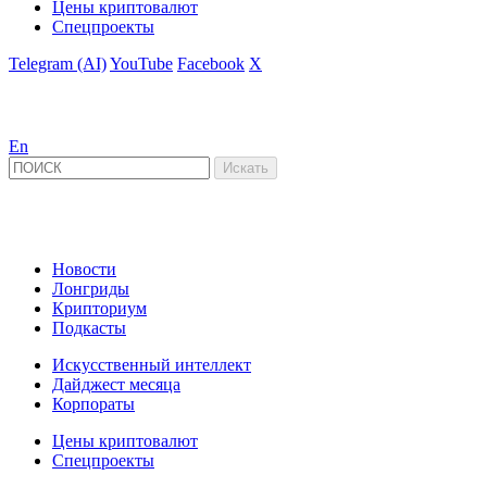
Цены криптовалют
Спецпроекты
Telegram (AI)
YouTube
Facebook
X
En
Новости
Лонгриды
Крипториум
Подкасты
Искусственный интеллект
Дайджест месяца
Корпораты
Цены криптовалют
Спецпроекты