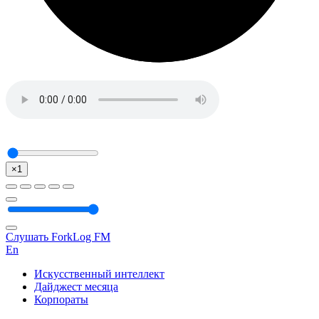
×1
Слушать ForkLog FM
En
Искусственный интеллект
Дайджест месяца
Корпораты