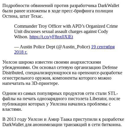
Подробности обвинений против разработчика DarkWallet
были ранее изложены в ходе пресс-брифинга полиции
Остина, штат Техас.
Commander Troy Officer with APD’s Organized Crime
Unit discusses sexual assault charges against Cody
Wilson.
https://t.co/yF8nx0XlEt
— Austin Police Dept (@Austin_Police)
19 сентября
2018 г.
Уилсон широко известен своими анархистскими
убеждениями. Он основал сетевую организацию Defense
Distributed, специализирующуюся на opensource-разработке
огнестрельного оружия, компоненты которого можно
напечатать на 3D-принтере.
Одним из самых популярных продуктов сети стали STL-
файлы на печать однозарядного пистолета Liberator, после
публикации которых у Уилсона начались проблемы с
властями.
В 2013 году Уилсон и Амир Таака приступили к разработке
DarkWallet для анонимизации транзакций в сети биткоина.