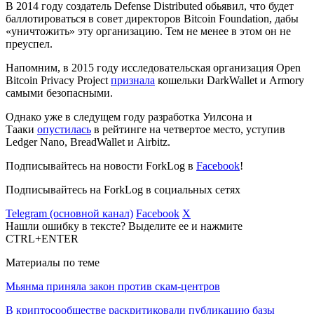
В 2014 году создатель Defense Distributed обьявил, что будет
баллотироваться в совет директоров Bitcoin Foundation, дабы
«уничтожить» эту организацию. Тем не менее в этом он не
преуспел.
Напомним, в 2015 году исследовательская организация Open
Bitcoin Privacy Project
признала
кошельки DarkWallet и Armory
самыми безопасными.
Однако уже в следущем году разработка Уилсона и
Тааки
опустилась
в рейтинге на четвертое место, уступив
Ledger Nano, BreadWallet и Airbitz.
Подписывайтесь на новости ForkLog в
Facebook
!
Подписывайтесь на ForkLog в социальных сетях
Telegram (основной канал)
Facebook
X
Нашли ошибку в тексте? Выделите ее и нажмите
CTRL+ENTER
Материалы по теме
Мьянма приняла закон против скам-центров
В криптосообществе раскритиковали публикацию базы