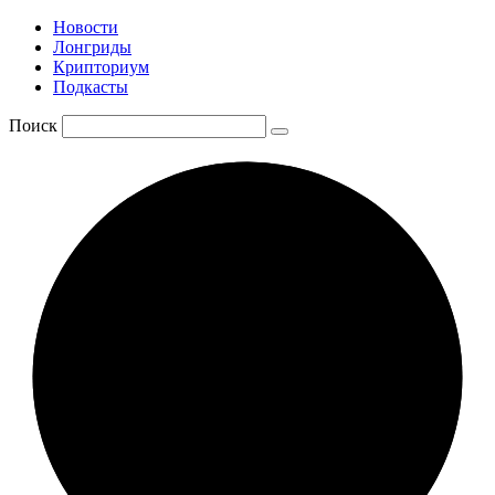
Новости
Лонгриды
Крипториум
Подкасты
Поиск