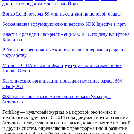
данных по недвижимости Нью-Йорка
Bonzo Lend потерял $9 млн из-за атаки на ценовой оракул
Socket нашла ворующую ключи версию SDK Injective в npm
Власти Ирландии «вскрыли» еще 500 BTC по делу Клифтона
Коллинза
В Украине арестованные криптоактивы впервые передали
государству
Минюст США изъял инфраструктуру «криптопрачечной»
Huione Group
Католические организации призвали изменить раздел 604
Clarity Act
ФБР раскрыло сеть скам-центров и изъяло $8 млрд в
биткоинах
ForkLog — культовый журнал о цифровой экономике и
технологиях будущего. С 2014 года документируем развитие
биткоина, искусственного интеллекта, квантовых технологий
и других систем, определяющих трансформацию и развитие
цивилизации.
Все опубликованные материалы принадлежат