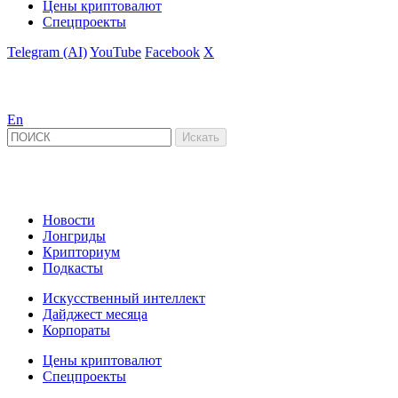
Цены криптовалют
Спецпроекты
Telegram (AI)
YouTube
Facebook
X
En
Новости
Лонгриды
Крипториум
Подкасты
Искусственный интеллект
Дайджест месяца
Корпораты
Цены криптовалют
Спецпроекты