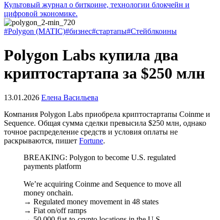
Культовый журнал о биткоине, технологии блокчейн и
цифровой экономике.
#Polygon (MATIC)
#бизнес
#стартапы
#Стейблкоины
Polygon Labs купила два
криптостартапа за $250 млн
13.01.2026
Елена Васильева
Компания Polygon Labs приобрела криптостартапы Coinme и
Sequence. Общая сумма сделки превысила $250 млн, однако
точное распределение средств и условия оплаты не
раскрываются, пишет
Fortune
.
BREAKING: Polygon to become U.S. regulated
payments platform
We’re acquiring Coinme and Sequence to move all
money onchain.
→ Regulated money movement in 48 states
→ Fiat on/off ramps
→ 50,000 fiat-to-crypto locations in the U.S.