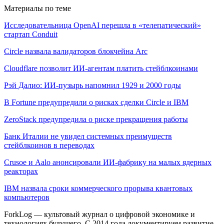
Материалы по теме
Исследовательница OpenAI перешла в «телепатический»
стартап Conduit
Circle назвала валидаторов блокчейна Arc
Cloudflare позволит ИИ-агентам платить стейблкоинами
Рэй Далио: ИИ-пузырь напомнил 1929 и 2000 годы
В Fortune предупредили о рисках сделки Circle и IBM
ZeroStack предупредила о риске прекращения работы
Банк Италии не увидел системных преимуществ
стейблкоинов в переводах
Crusoe и Aalo анонсировали ИИ-фабрику на малых ядерных
реакторах
IBM назвала сроки коммерческого прорыва квантовых
компьютеров
ForkLog — культовый журнал о цифровой экономике и
технологиях будущего. С 2014 года документируем развитие