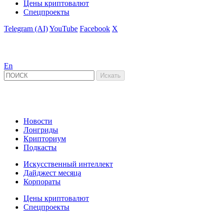
Цены криптовалют
Спецпроекты
Telegram (AI)
YouTube
Facebook
X
En
Новости
Лонгриды
Крипториум
Подкасты
Искусственный интеллект
Дайджест месяца
Корпораты
Цены криптовалют
Спецпроекты