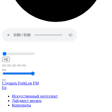
×1
Слушать ForkLog FM
En
Искусственный интеллект
Дайджест месяца
Корпораты