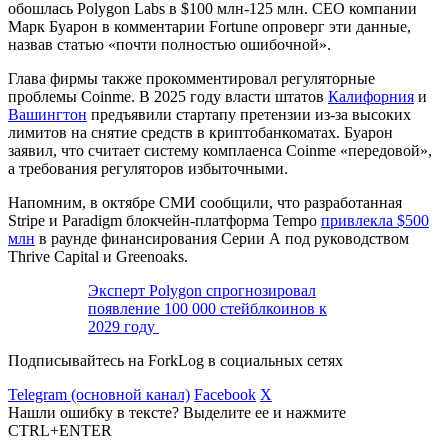
обошлась Polygon Labs в $100 млн-125 млн. CEO компании
Марк Буарон в комментарии Fortune опроверг эти данные,
назвав статью «почти полностью ошибочной».
Глава фирмы также прокомментировал регуляторные
проблемы Coinme. В 2025 году власти штатов
Калифорния
и
Вашингтон
предъявили стартапу претензии из-за высоких
лимитов на снятие средств в криптобанкоматах. Буарон
заявил, что считает систему комплаенса Coinme «передовой»,
а требования регуляторов избыточными.
Напомним, в октябре СМИ сообщили, что разработанная
Stripe и Paradigm блокчейн-платформа Tempo
привлекла $500
млн
в раунде финансирования Серии А под руководством
Thrive Capital и Greenoaks.
Эксперт Polygon спрогнозировал
появление 100 000 стейблкоинов к
2029 году
Подписывайтесь на ForkLog в социальных сетях
Telegram (основной канал)
Facebook
X
Нашли ошибку в тексте? Выделите ее и нажмите
CTRL+ENTER