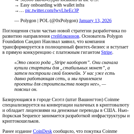
→ Easy onboarding with wallet infra
→…
pic.twitter.com/lwvLheEc3P
— Polygon | POL (@0xPolygon)
January 13, 2026
Поглощения стали частью новой стратегии разработчика по
развитию направления
стейблкоинов
. Основатель Polygon
Foundation Сандип Наилвал заявил, что компания
трансформируется в полноценный финтех-бизнес и вступает
в прямую конкуренцию с платежным гигантом
Stripe
.
«Это своего рода „Stripe наоборот”. Они сначала
купили стартапы для „стабильных монет”, а
затем построили свой блокчейн. У нас уже есть
давно работающая сеть, и мы привлекаем
проекты для строительства поверх нее», —
пояснил он.
Базирующаяся в городе Сиэтл (штат Вашингтон) Coinme
специализируется на конвертации наличных в криптовалюту
и обладает лицензиями на денежные переводы в США. Нью-
йоркская Sequence занимается разработкой инфраструктуры и
криптокошельков.
Ранее издание
CoinDesk
сообщило, что покупка Coinme