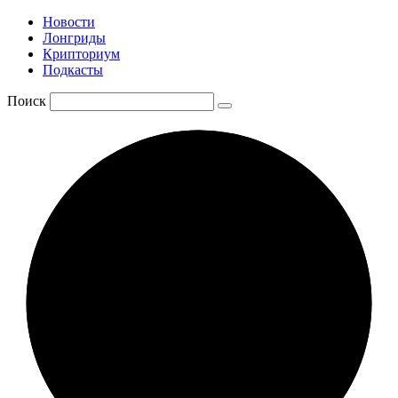
Новости
Лонгриды
Крипториум
Подкасты
Поиск