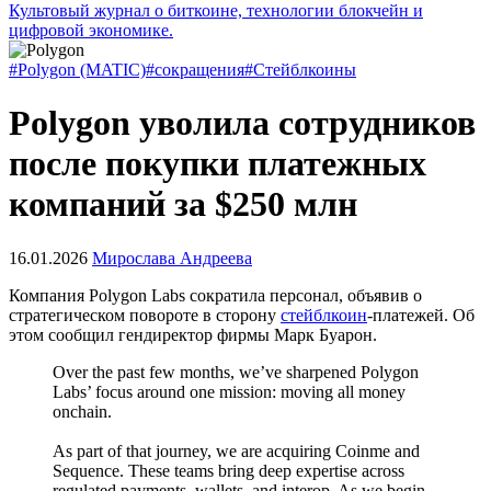
Культовый журнал о биткоине, технологии блокчейн и
цифровой экономике.
#Polygon (MATIC)
#сокращения
#Стейблкоины
Polygon уволила сотрудников
после покупки платежных
компаний за $250 млн
16.01.2026
Мирослава Андреева
Компания Polygon Labs сократила персонал, объявив о
стратегическом повороте в сторону
стейблкоин
-платежей. Об
этом сообщил гендиректор фирмы Марк Буарон.
Over the past few months, we’ve sharpened Polygon
Labs’ focus around one mission: moving all money
onchain.
As part of that journey, we are acquiring Coinme and
Sequence. These teams bring deep expertise across
regulated payments, wallets, and interop. As we begin