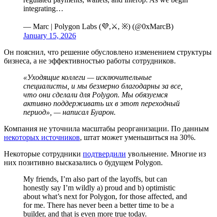
integrating…
— Marc | Polygon Labs (💜,⚔️, ※) (@0xMarcB)
January 15, 2026
Он пояснил, что решение обусловлено изменением структуры
бизнеса, а не эффективностью работы сотрудников.
«Уходящие коллеги — исключительные
специалисты, и мы безмерно благодарны за все,
что они сделали для Polygon. Мы обязуемся
активно поддерживать их в этот переходный
период», — написал Буарон.
Компания не уточнила масштабы реорганизации. По данным
некоторых источников
, штат может уменьшиться на 30%.
Некоторые сотрудники
подтвердили
увольнение. Многие из
них позитивно высказались о будущем Polygon.
My friends, I’m also part of the layoffs, but can
honestly say I’m wildly a) proud and b) optimistic
about what’s next for Polygon, for those affected, and
for me. There has never been a better time to be a
builder, and that is even more true today.