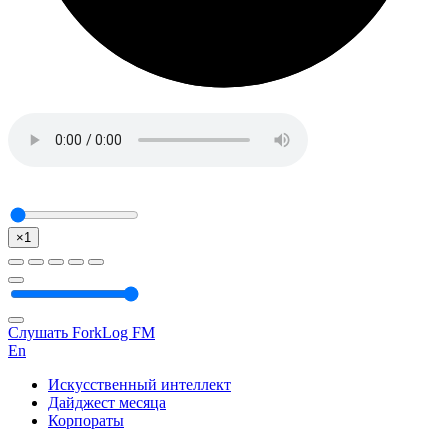
×1
Слушать ForkLog FM
En
Искусственный интеллект
Дайджест месяца
Корпораты