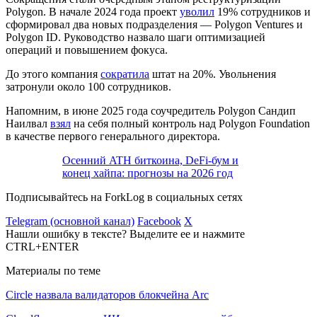
Polygon. В начале 2024 года проект
уволил
19% сотрудников и
сформировал два новых подразделения — Polygon Ventures и
Polygon ID. Руководство назвало шаги оптимизацией
операций и повышением фокуса.
До этого компания
сократила
штат на 20%. Увольнения
затронули около 100 сотрудников.
Напомним, в июне 2025 года соучредитель Polygon Сандип
Наилвал
взял
на себя полный контроль над Polygon Foundation
в качестве первого генерального директора.
Осенний ATH биткоина, DeFi-бум и
конец хайпа: прогнозы на 2026 год
Подписывайтесь на ForkLog в социальных сетях
Telegram (основной канал)
Facebook
X
Нашли ошибку в тексте? Выделите ее и нажмите
CTRL+ENTER
Материалы по теме
Circle назвала валидаторов блокчейна Arc