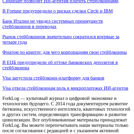
Cloudflare позволит ИИ-агентам платить стейблкоинами
В Fortune предупредили о рисках сделки Circle и IBM
Банк Италии не увидел системных преимуществ
стейблкоинов в переводах
Рынок стейблкоинов значительно сократился впервые за
четыре года
Фиатом по крипте: для чего корпорациям свои стейблкоины
В ЕЦБ предупредили об оттоке банковских депозитов в
стейблкоины
Visa запустила стейблкоин-платформу для банков
Visa отвела стейблкоинам роль в микроплатежах ИИ-агентов
ForkLog — культовый журнал о цифровой экономике и
технологиях будущего. С 2014 года документируем развитие
биткоина, искусственного интеллекта, квантовых технологий
и других систем, определяющих трансформацию и развитие
цивилизации.
Все опубликованные материалы принадлежат
ForkLog. Вы можете перепечатывать наши материалы только
после согласования с редакцией и с указанием активной