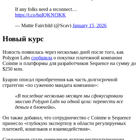
If any folks need a reconnect…
https://t.co/hqIQKNf3KK
— Mattie Fairchild (@Scav)
January 15, 2026
Новый курс
Новость появилась через несколько дней после того, как
Polygon Labs
сообщила
о покупке платежной компании
Coinme и платформы для разработчиков Sequence на сумму до
$250 млн.
Буарон описал приобретения как часть долгосрочной
стратегии «по сужению мандата компании»:
«В последние несколько месяцев мы сфокусировали
миссию Polygon Labs на одной цели: перевести все
деньги в блокчейн».
Он также добавил, что сотрудничество с Coinme и Sequence
принесло «глубокую экспертизу в области регулируемых
платежей, кошельков и взаимодействия».
Сокращения стали очередным этапом реструктуризации