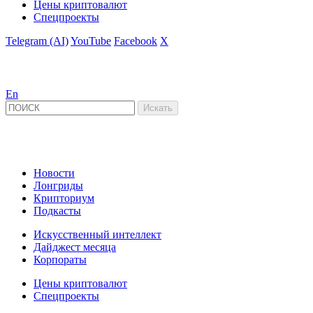
Цены криптовалют
Спецпроекты
Telegram (AI)
YouTube
Facebook
X
En
Новости
Лонгриды
Крипториум
Подкасты
Искусственный интеллект
Дайджест месяца
Корпораты
Цены криптовалют
Спецпроекты