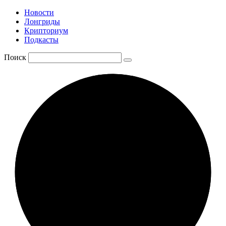
Новости
Лонгриды
Крипториум
Подкасты
Поиск