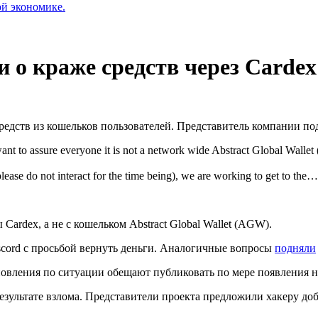
ой экономике.
и о краже средств через Cardex
 средств из кошельков пользователей. Представитель компании п
nt to assure everyone it is not a network wide Abstract Global Walle
lease do not interact for the time being), we are working to get to the…
Cardex, а не с кошельком Abstract Global Wallet (AGW).
scord с просьбой вернуть деньги. Аналогичные вопросы
подняли
бновления по ситуации обещают публиковать по мере появления 
зультате взлома. Представители проекта предложили хакеру до