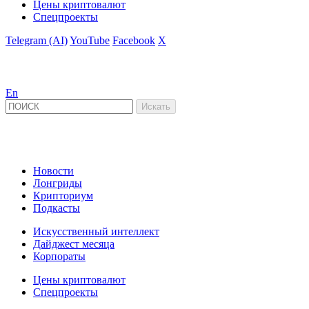
Цены криптовалют
Спецпроекты
Telegram (AI)
YouTube
Facebook
X
En
Новости
Лонгриды
Крипториум
Подкасты
Искусственный интеллект
Дайджест месяца
Корпораты
Цены криптовалют
Спецпроекты