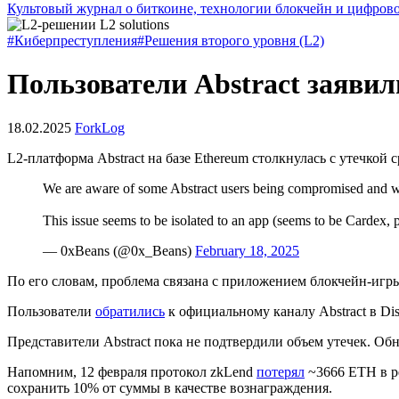
Культовый журнал о биткоине, технологии блокчейн и цифров
#Киберпреступления
#Решения второго уровня (L2)
Пользователи Abstract заявил
18.02.2025
ForkLog
L2-платформа Abstract на базе Ethereum столкнулась с утечкой
We are aware of some Abstract users being compromised and wa
This issue seems to be isolated to an app (seems to be Cardex, p
— 0xBeans (@0x_Beans)
February 18, 2025
По его словам, проблема связана с приложением блокчейн-игры 
Пользователи
обратились
к официальному каналу Abstract в Di
Представители Abstract пока не подтвердили объем утечек. О
Напомним, 12 февраля протокол zkLend
потерял
~3666 ETH в ре
сохранить 10% от суммы в качестве вознаграждения.