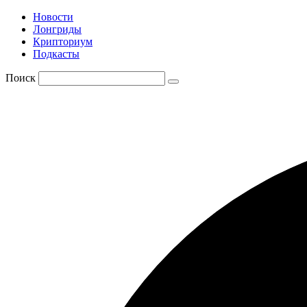
Новости
Лонгриды
Крипториум
Подкасты
Поиск