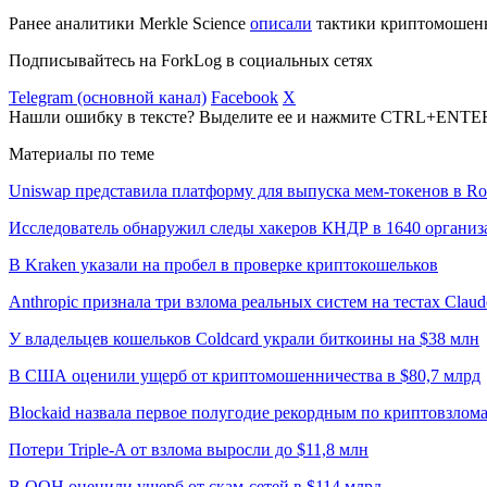
Ранее аналитики Merkle Science
описали
тактики криптомошенни
Подписывайтесь на ForkLog в социальных сетях
Telegram (основной канал)
Facebook
X
Нашли ошибку в тексте? Выделите ее и нажмите CTRL+ENTE
Материалы по теме
Uniswap представила платформу для выпуска мем-токенов в Ro
Исследователь обнаружил следы хакеров КНДР в 1640 организ
В Kraken указали на пробел в проверке криптокошельков
Anthropic признала три взлома реальных систем на тестах Claud
У владельцев кошельков Coldcard украли биткоины на $38 млн
В США оценили ущерб от криптомошенничества в $80,7 млрд
Blockaid назвала первое полугодие рекордным по криптовзлом
Потери Triple-A от взлома выросли до $11,8 млн
В ООН оценили ущерб от скам-сетей в $114 млрд