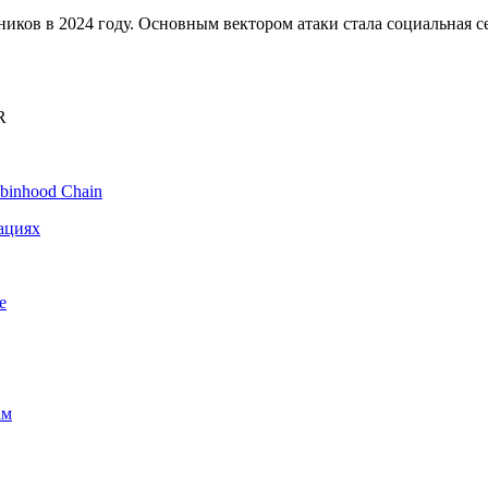
ков в 2024 году. Основным вектором атаки стала социальная се
R
binhood Chain
ациях
e
ам