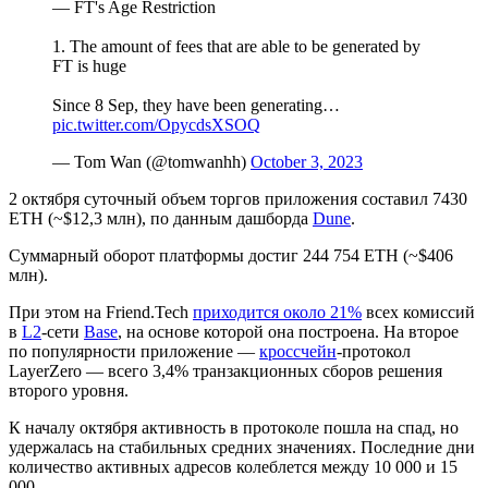
— FT's Age Restriction
1. The amount of fees that are able to be generated by
FT is huge
Since 8 Sep, they have been generating…
pic.twitter.com/OpycdsXSOQ
— Tom Wan (@tomwanhh)
October 3, 2023
2 октября суточный объем торгов приложения составил 7430
ETH (~$12,3 млн), по данным дашборда
Dune
.
Суммарный оборот платформы достиг 244 754 ETH (~$406
млн).
При этом на Friend.Tech
приходится около 21%
всех комиссий
в
L2
-сети
Base
, на основе которой она построена. На второе
по популярности приложение —
кроссчейн
-протокол
LayerZero — всего 3,4% транзакционных сборов решения
второго уровня.
К началу октября активность в протоколе пошла на спад, но
удержалась на стабильных средних значениях. Последние дни
количество активных адресов колеблется между 10 000 и 15
000.