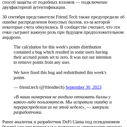
способ защиты от подобных взломов — подключение
двухфакторной аутентификации.
30 сентября представители Friend.Tech также предупредили об
ошибке распределения бонусных баллов, из-за которой
некоторые счета обнулились. В сообществе считают, что эти
очки сыграют важную роль при будущем предположительном
аирдропе.
The calculation for this week's points distribution
contained a bug which resulted in some users having
their accrued points set to zero. It was not our intention
to remove points from any user.
We have fixed this bug and redistributed this week's
points
— friend.tech (@friendtech)
September 30, 2023
«В наши намерения не входило отнимать баллы у
какого-либо пользователя. Мы исправили ошибку и
перераспределим их на этой неделе», — заверили
разработчики.
Ранее аналитик и разработчик DeFi Llama под псевдонимом
0xngmi уже предупреждал о возможных уязвимостях проекта