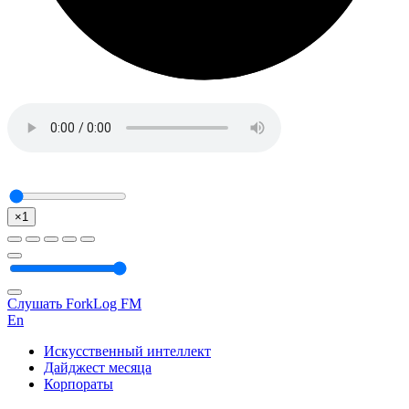
×1
Слушать ForkLog FM
En
Искусственный интеллект
Дайджест месяца
Корпораты