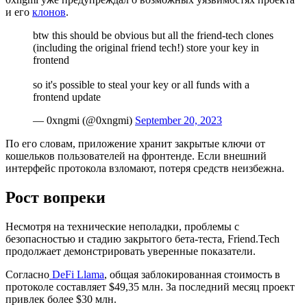
и его
клонов
.
btw this should be obvious but all the friend-tech clones
(including the original friend tech!) store your key in
frontend
so it's possible to steal your key or all funds with a
frontend update
— 0xngmi (@0xngmi)
September 20, 2023
По его словам, приложение хранит закрытые ключи от
кошельков пользователей на фронтенде. Если внешний
интерфейс протокола взломают, потеря средств неизбежна.
Рост вопреки
Несмотря на технические неполадки, проблемы с
безопасностью и стадию закрытого бета-теста, Friend.Tech
продолжает демонстрировать уверенные показатели.
Согласно
DeFi Llama
, общая заблокированная стоимость в
протоколе составляет $49,35 млн. За последний месяц проект
привлек более $30 млн.