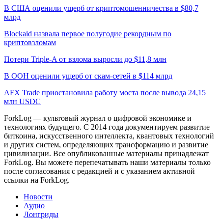
В США оценили ущерб от криптомошенничества в $80,7
млрд
Blockaid назвала первое полугодие рекордным по
криптовзломам
Потери Triple-A от взлома выросли до $11,8 млн
В ООН оценили ущерб от скам-сетей в $114 млрд
AFX Trade приостановила работу моста после вывода 24,15
млн USDC
ForkLog — культовый журнал о цифровой экономике и
технологиях будущего. С 2014 года документируем развитие
биткоина, искусственного интеллекта, квантовых технологий
и других систем, определяющих трансформацию и развитие
цивилизации.
Все опубликованные материалы принадлежат
ForkLog. Вы можете перепечатывать наши материалы только
после согласования с редакцией и с указанием активной
ссылки на ForkLog.
Новости
Аудио
Лонгриды