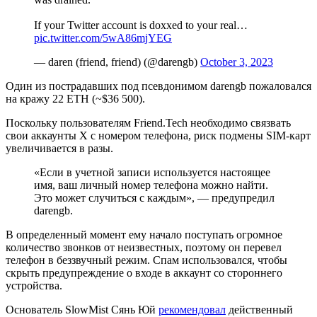
If your Twitter account is doxxed to your real…
pic.twitter.com/5wA86mjYEG
— daren (friend, friend) (@darengb)
October 3, 2023
Один из пострадавших под псевдонимом darengb пожаловался
на кражу 22 ETH (~$36 500).
Поскольку пользователям Friend.Tech необходимо связвать
свои аккаунты X с номером телефона, риск подмены SIM-карт
увеличивается в разы.
«Если в учетной записи используется настоящее
имя, ваш личный номер телефона можно найти.
Это может случиться с каждым», — предупредил
darengb.
В определенный момент ему начало поступать огромное
количество звонков от неизвестных, поэтому он перевел
телефон в беззвучный режим. Спам использовался, чтобы
скрыть предупреждение о входе в аккаунт со стороннего
устройства.
Основатель SlowMist Сянь Юй
рекомендовал
действенный