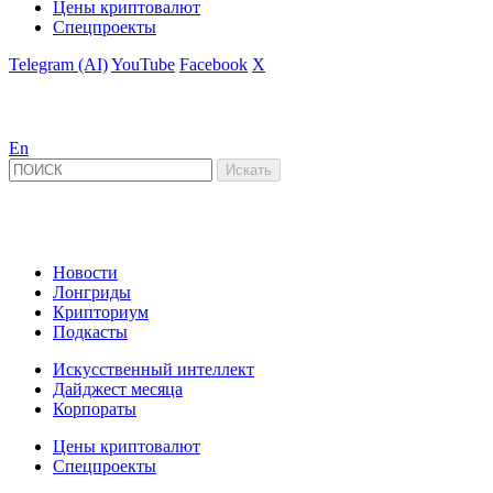
Цены криптовалют
Спецпроекты
Telegram (AI)
YouTube
Facebook
X
En
Новости
Лонгриды
Крипториум
Подкасты
Искусственный интеллект
Дайджест месяца
Корпораты
Цены криптовалют
Спецпроекты