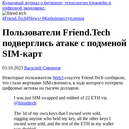
Культовый журнал о биткоине, технологии блокчейн и
цифровой экономике.
#Friend.Tech
#News+
#Киберпреступления
Пользователи Friend.Tech
подверглись атаке с подменой
SIM-карт
03.10.2023
Василий Смирнов
Некоторые пользователи
Web3
-соцсети Friend.Tech сообщили,
что стали жертвами SIM-свопинга, в ходе которого потеряли
цифровые активы на тысячи долларов.
I was just SIM swapped and robbed of 22 ETH via
@friendtech
The 34 of my own keys that I owned were sold,
rugging anyone who held my key, all the other keys I
owned were sold, and the rest of the ETH in my wallet
was drained.