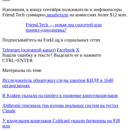
Напомним, к концу сентября пользователи и инфлюенсеры
Friend.Tech суммарно
заработали
на комиссиях более $12 млн.
Friend.Tech — новая эра соцсетей или
проект-однодневка?
Подписывайтесь на ForkLog в социальных сетях
Telegram (основной канал)
Facebook
X
Нашли ошибку в тексте? Выделите ее и нажмите
CTRL+ENTER
Материалы по теме
Исследователь обнаружил следы хакеров КНДР в 1640
организациях
В Kraken указали на пробел в проверке криптокошельков
Anthropic признала три взлома реальных систем на тестах
Claude
У владельцев кошельков Coldcard украли биткоины на $38
млн