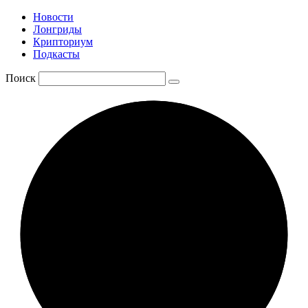
Новости
Лонгриды
Крипториум
Подкасты
Поиск