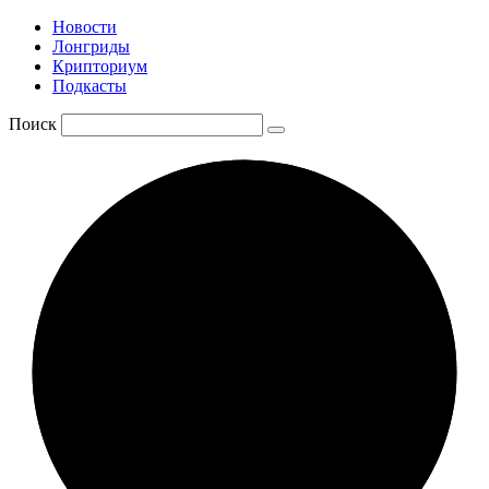
Новости
Лонгриды
Крипториум
Подкасты
Поиск