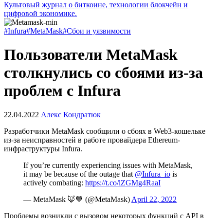
Культовый журнал о биткоине, технологии блокчейн и
цифровой экономике.
#Infura
#MetaMask
#Сбои и уязвимости
Пользователи MetaMask
столкнулись со сбоями из-за
проблем с Infura
22.04.2022
Алекс Кондратюк
Разработчики MetaMask сообщили о сбоях в Web3-кошельке
из-за неисправностей в работе провайдера Ethereum-
инфраструктуры Infura.
If you’re currently experiencing issues with MetaMask,
it may be because of the outage that
@Infura_io
is
actively combating:
https://t.co/lZGMg4RaaI
— MetaMask 🦊💙 (@MetaMask)
April 22, 2022
Проблемы возникли с вызовом некоторых функций с API в