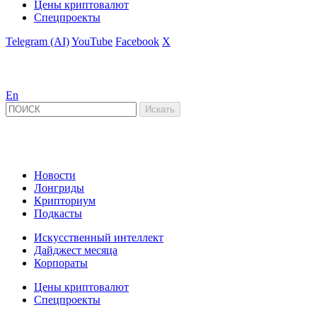
Цены криптовалют
Спецпроекты
Telegram (AI)
YouTube
Facebook
X
En
Новости
Лонгриды
Крипториум
Подкасты
Искусственный интеллект
Дайджест месяца
Корпораты
Цены криптовалют
Спецпроекты