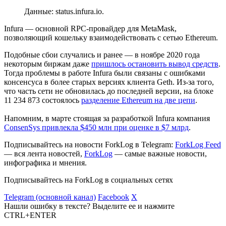
Данные: status.infura.io.
Infura — основной
RPC
-провайдер для MetaMask,
позволяющий кошельку взаимодействовать с сетью Ethereum.
Подобные сбои случались и ранее — в ноябре 2020 года
некоторым биржам даже
пришлось остановить вывод средств
.
Тогда проблемы в работе Infura были связаны с ошибками
консенсуса в более старых версиях клиента Geth. Из-за того,
что часть сети не обновилась до последней версии, на блоке
11 234 873 состоялось
разделение Ethereum на две цепи
.
Напомним, в марте стоящая за разработкой Infura компания
ConsenSys привлекла $450 млн при оценке в $7 млрд
.
Подписывайтесь на новости ForkLog в Telegram:
ForkLog Feed
— вся лента новостей,
ForkLog
— самые важные новости,
инфографика и мнения.
Подписывайтесь на ForkLog в социальных сетях
Telegram (основной канал)
Facebook
X
Нашли ошибку в тексте? Выделите ее и нажмите
CTRL+ENTER