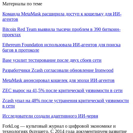
Материалы по теме
Команда MetaMask расширила доступ к кошельку для ИИ-
агентов
Bitcoin Red Team выявила тысячи проблем в 390 биткоин-
проектах
Ethereum Foundation использовала ИИ-агентов для поиска
багов в протоколе
Base усилит тестирование после двух сбоев сети
Разработчики Zcash согласовали обновление Ironwood
MetaMask анонсировал кошелек для эпохи ИИ-агентов
ZEC вырос на 41,5% после критической уязвимости в сети
Zcash упал на 48% после устранения критической уязвимости
в сети
Исследователи создали адаптивного ИИ-червя
ForkLog — культовый журнал о цифровой экономике и
технологиях будущего. С 2014 года документируем развитие