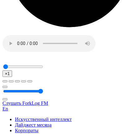
×1
Слушать ForkLog FM
En
Искусственный интеллект
Дайджест месяца
Корпораты