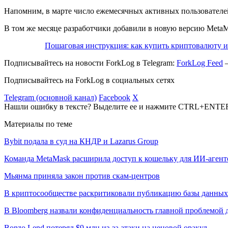
Напомним, в марте число ежемесячных активных пользователе
В том же месяце разработчики добавили в новую версию Meta
Пошаговая инструкция: как купить криптовалюту и 
Подписывайтесь на новости ForkLog в Telegram:
ForkLog Feed
—
Подписывайтесь на ForkLog в социальных сетях
Telegram (основной канал)
Facebook
X
Нашли ошибку в тексте? Выделите ее и нажмите CTRL+ENTE
Материалы по теме
Bybit подала в суд на КНДР и Lazarus Group
Команда MetaMask расширила доступ к кошельку для ИИ-агент
Мьянма приняла закон против скам-центров
В криптосообществе раскритиковали публикацию базы данны
В Bloomberg назвали конфиденциальность главной проблемой 
Bonzo Lend потерял $9 млн из-за атаки на ценовой оракул