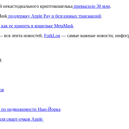
й некастодиального криптокошелька
превысило 30 млн
.
Mask
поддержку Apple Pay и безгазовых транзакций
.
как ее хранить в кошельке MetaMask
 вся лента новостей,
ForkLog
— самые важные новости, инфогр
R
ов
х по недвижимости Нью-Йорка
для смарт-очков Apple