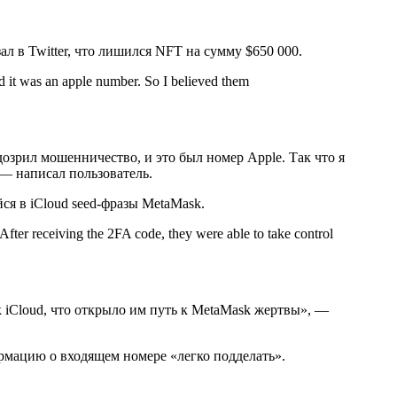
л в Twitter, что лишился NFT на сумму $650 000.
nd it was an apple number. So I believed them
дозрил мошенничество, и это был номер Apple. Так что я
 — написал пользователь.
ся в iCloud seed-фразы MetaMask.
fter receiving the 2FA code, they were able to take control
 iCloud, что открыло им путь к MetaMask жертвы», —
рмацию о входящем номере «легко подделать».