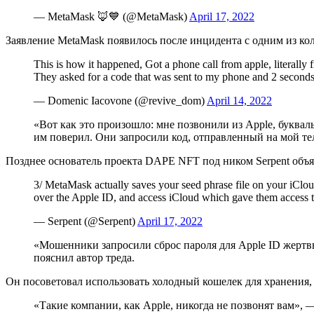
— MetaMask 🦊💙 (@MetaMask)
April 17, 2022
Заявление MetaMask появилось после инцидента с одним из кол
This is how it happened, Got a phone call from apple, literally
They asked for a code that was sent to my phone and 2 second
— Domenic Iacovone (@revive_dom)
April 14, 2022
«Вот как это произошло: мне позвонили из Apple, букваль
им поверил. Они запросили код, отправленный на мой те
Позднее основатель проекта DAPE NFT под ником Serpent объяс
3/ MetaMask actually saves your seed phrase file on your iClou
over the Apple ID, and access iCloud which gave them access 
— Serpent (@Serpent)
April 17, 2022
«Мошенники запросили сброс пароля для Apple ID жертвы
пояснил автор треда.
Он посоветовал использовать холодный кошелек для хранения,
«Такие компании, как Apple, никогда не позвонят вам», —