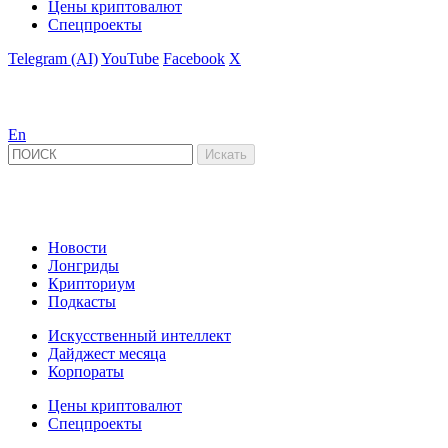
Цены криптовалют
Спецпроекты
Telegram (AI)
YouTube
Facebook
X
En
Новости
Лонгриды
Крипториум
Подкасты
Искусственный интеллект
Дайджест месяца
Корпораты
Цены криптовалют
Спецпроекты