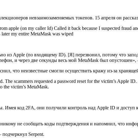
лекционеров невзаимозаменяемых токенов. 15 апреля он рассказа
 from apple (on my caller Id) Called it back because I suspected fraud a
s later my entire MetaMask was wiped
но из Apple (по входящему ID). [Я] перезвонил, потому что запо
лефон, и через две секунды весь мой MetaMask был опустошен»,
нил, что неизвестные смогли осуществить кражу из-за хранящей
d. The scammers requested a password reset for the victim’s Apple ID. A
to the victim’s MetaMask.
. Имея код 2FA, они получили контроль над Apple ID и доступ к
 никому не сообщать коды подтверждения и напомнил, что инфо
 подчеркнул Serpent.