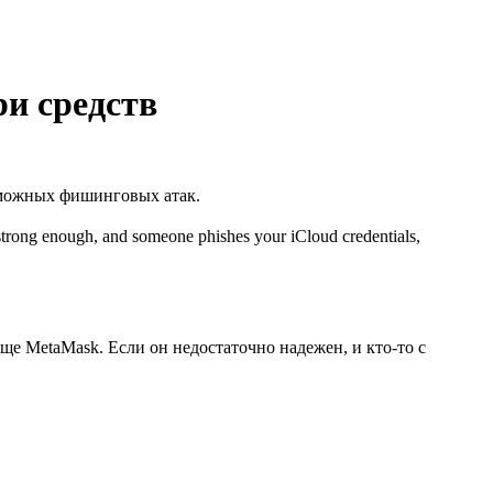
ри средств
озможных фишинговых атак.
 strong enough, and someone phishes your iCloud credentials,
е MetaMask. Если он недостаточно надежен, и кто-то с