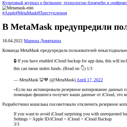
Культовый журнал о биткоине, технологии блокчейн и цифров
#Apple
#MetaMask
#Преступления
В MetaMask предупредили поль
18.04.2022
Марина Девяткина
Команда MetaMask предупредила пользователей некастодиально
🔒 If you have enabled iCloud backup for app data, this will i
this can mean stolen funds. (Read on 👇) 1/3
— MetaMask 🦊💙 (@MetaMask)
April 17, 2022
«Если вы активировали резервное копирование данных пр
помощью фишинга получит ваши данные от iCloud, это м
Разработчики кошелька посоветовали отключить резервное копи
If you want to avoid iCloud surprising you with unrequested back
Settings > Apple ID/iCloud > iCloud > iCloud Backup
3/3