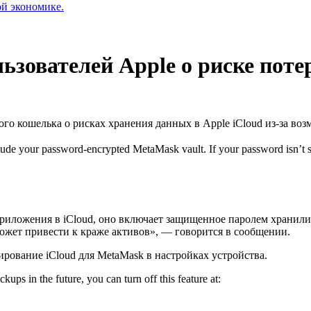
ой экономике.
зователей Apple о риске поте
го кошелька о рисках хранения данных в Apple iCloud из-за в
nclude your password-encrypted MetaMask vault. If your password isn’t
иложения в iCloud, оно включает защищенное паролем хранилищ
ожет привести к краже активов», — говорится в сообщении.
рование iCloud для MetaMask в настройках устройства.
ups in the future, you can turn off this feature at: