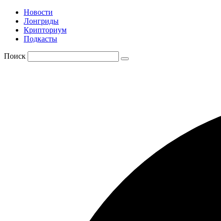
Новости
Лонгриды
Крипториум
Подкасты
Поиск