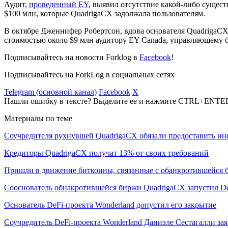
Аудит,
проведенный EY
, выявил отсутствие какой-либо сущес
$100 млн, которые QuadrigaCX задолжала пользователям.
В октябре Дженнифер Робертсон, вдова основателя QuadrigaC
стоимостью около $9 млн аудитору EY Canada, управляющему 
Подписывайтесь на новости Forklog в
Facebook
!
Подписывайтесь на ForkLog в социальных сетях
Telegram (основной канал)
Facebook
X
Нашли ошибку в тексте? Выделите ее и нажмите CTRL+ENTE
Материалы по теме
Соучредителя рухнувшей QuadrigaCX обязали предоставить и
Кредиторы QuadrigaCX получат 13% от своих требований
Пришли в движение биткоины, связанные с обанкротившейся 
Сооснователь обнакротившейся биржи QuadrigaCX запустил D
Основатель DeFi-проекта Wonderland допустил его закрытие
Соучредитель DeFi-проекта Wonderland Даниэле Сестагалли заяв