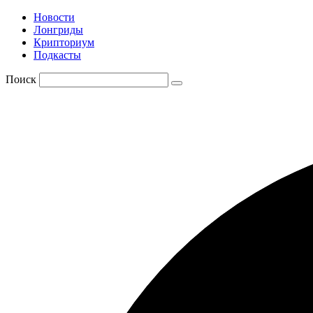
Новости
Лонгриды
Крипториум
Подкасты
Поиск