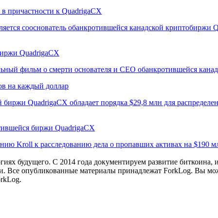
 в причастности к QuadrigaCX
является сооснователь обанкротившейся канадской криптобиржи
-биржи QuadrigaCX
льный фильм о смерти основателя и CEO обанкротившейся кана
ов на каждый доллар
ржи QuadrigaCX обладает порядка $29,8 млн для распределения
тившейся биржи QuadrigaCX
нию Kroll к расследованию дела о пропавших активах на $190 м
иях будущего. С 2014 года документируем развитие биткоина, 
и.
Все опубликованные материалы принадлежат ForkLog. Вы мож
rkLog.