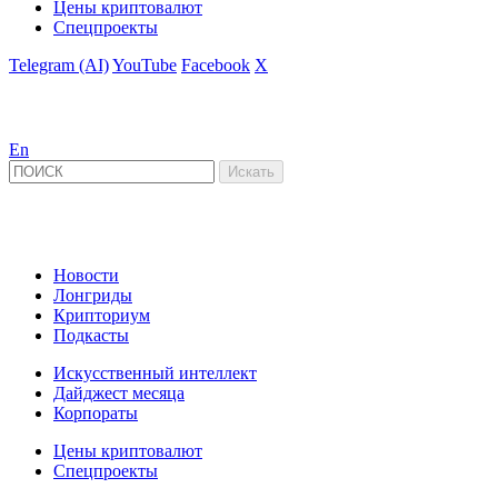
Цены криптовалют
Спецпроекты
Telegram (AI)
YouTube
Facebook
X
En
Новости
Лонгриды
Крипториум
Подкасты
Искусственный интеллект
Дайджест месяца
Корпораты
Цены криптовалют
Спецпроекты