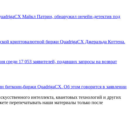
 QuadrigaCX Майкл Патрин, обнаружил ончейн-детектив под
дской криптовалютной биржи QuadrigaCX Джеральда Коттена.
 среди 17 053 заявителей, подавших запросы на возврат
лн биткоин-биржи QuadrigaCX. Об этом говорится в заявлении
искусственного интеллекта, квантовых технологий и других
ете перепечатывать наши материалы только после