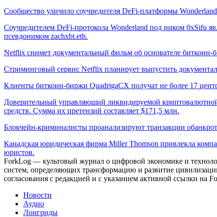
Сообщество уличило соучредителя DeFi-платформы Wonderland
Соучредителем DeFi-протокола Wonderland под ником 0xSifu 
псевдонимом zachxbt.eth.
Netflix снимет документальный фильм об основателе биткоин
Стриминговый сервис Netflix планирует выпустить документа
Клиенты биткоин-биржи QuadrigaCX получат не более 17 цент
Доверительный управляющий ликвидируемой криптовалютной би
средств. Сумма их претензий составляет $171,5 млн.
Блокчейн-криминалисты проанализируют транзакции обанкро
Канадская юридическая фирма Miller Thomson привлекла компа
юристов.
ForkLog — культовый журнал о цифровой экономике и технолог
систем, определяющих трансформацию и развитие цивилизаци
согласования с редакцией и с указанием активной ссылки на Fo
Новости
Аудио
Лонгриды