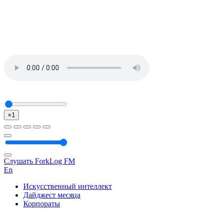
×1
Слушать ForkLog FM
En
Искусственный интеллект
Дайджест месяца
Корпораты