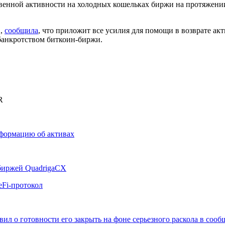
твенной активности на холодных кошельках биржи на протяжени
X,
сообщила
, что приложит все усилия для помощи в возврате ак
банкротством биткоин-биржи.
R
нформацию об активах
биржей QuadrigaCX
eFi-протокол
ил о готовности его закрыть на фоне серьезного раскола в сооб