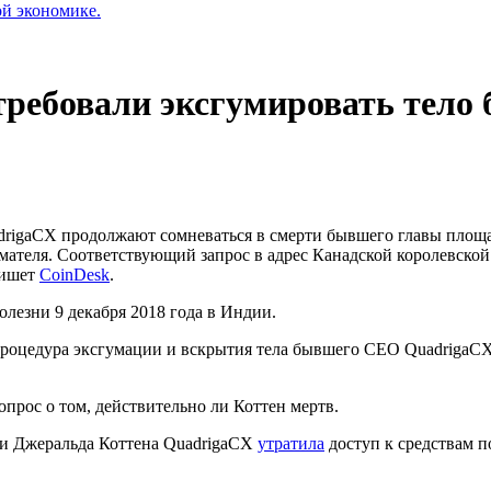
ой экономике.
требовали эксгумировать тел
rigaCX продолжают сомневаться в смерти бывшего главы площад
ателя. Соответствующий запрос в адрес Канадской королевской
пишет
CoinDesk
.
олезни 9 декабря 2018 года в Индии.
о процедура эксгумации и вскрытия тела бывшего CEO QuadrigaCX
опрос о том, действительно ли Коттен мертв.
ерти Джеральда Коттена QuadrigaCX
утратила
доступ к средствам п