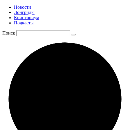
Новости
Лонгриды
Крипториум
Подкасты
Поиск