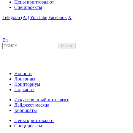
Цены криптовалют
Спецпроекты
Telegram (AI)
YouTube
Facebook
X
En
Новости
Лонгриды
Крипториум
Подкасты
Искусственный интеллект
Дайджест месяца
Корпораты
Цены криптовалют
Спецпроекты