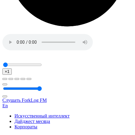
×1
Слушать ForkLog FM
En
Искусственный интеллект
Дайджест месяца
Корпораты