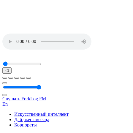
×1
Слушать ForkLog FM
En
Искусственный интеллект
Дайджест месяца
Корпораты