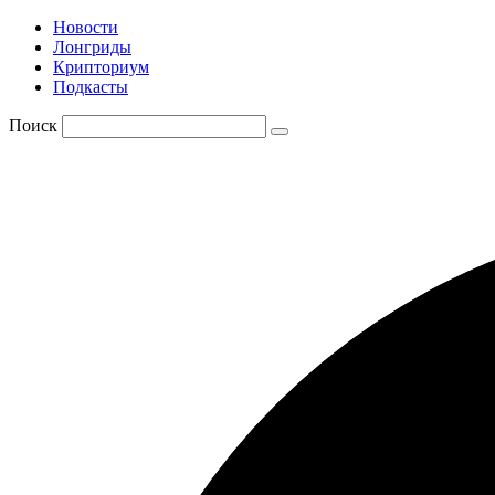
Новости
Лонгриды
Крипториум
Подкасты
Поиск