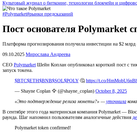
Культовый журнал о биткоине, технологии блокчейн и цифров
#Polymarket
#рынки предсказаний
Пост основателя Polymarket с
Платформа прогнозирования получила инвестиции на $2 млрд
09.10.2025
Мирослава Андреева
CEO
Polymarket
Шейн Коплан опубликовал короткий пост с ти
запуск токена.
$BTC
$ETH
$BNB
$SOL
$POLY
🤔
https://t.co/HmMobU6nB
— Shayne Coplan 🦅 (@shayne_coplan)
October 8, 2025
«Это подтверждение релиза монеты?» —
уточнила
кома
В сентябре этого года материнская компания Polymarket — Bloc
раунда. Шаг напомнил пользователям аналогичные действия
д
Polymarket token confirmed!