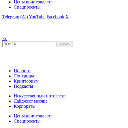
Цены криптовалют
Спецпроекты
Telegram (AI)
YouTube
Facebook
X
En
Новости
Лонгриды
Крипториум
Подкасты
Искусственный интеллект
Дайджест месяца
Корпораты
Цены криптовалют
Спецпроекты