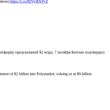
tions).
https://t.co/RfVyt8XPvZ
латформу предсказаний $2 млрд. 7 октября Коплан подтвердил
ment of $2 billion into Polymarket, valuing us at $9 billion