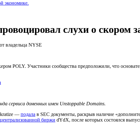
ой экономике.
провоцировал слухи о скором 
 от владельца NYSE
кером POLY. Участники сообщества предположили, что основат
h
нда сервиса доменных имен Unstoppable Domains.
kratize —
подала
в
SEC
документы, раскрыв наличие «дополните
ецентрализованной биржи
dYdX, после которых состоялся выпу