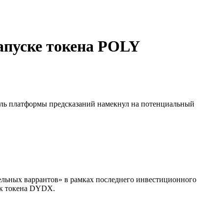
запуске токена POLY
ель платформы предсказаний намекнул на потенциальный
льных варрантов» в рамках последнего инвестиционного
ск токена DYDX.