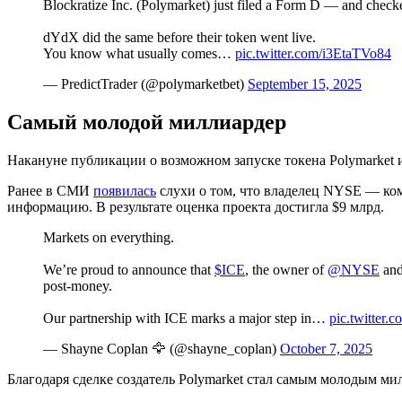
Blockratize Inc. (Polymarket) just filed a Form D — and checked 
dYdX did the same before their token went live.
You know what usually comes…
pic.twitter.com/i3EtaTVo84
— PredictTrader (@polymarketbet)
September 15, 2025
Самый молодой миллиардер
Накануне публикации о возможном запуске токена Polymarket
Ранее в СМИ
появилась
слухи о том, что владелец
NYSE
— комп
информацию. В результате оценка проекта достигла $9 млрд.
Markets on everything.
We’re proud to announce that
$ICE
, the owner of
@NYSE
and
post-money.
Our partnership with ICE marks a major step in…
pic.twitter
— Shayne Coplan 🦅 (@shayne_coplan)
October 7, 2025
Благодаря сделке создатель Polymarket стал самым молодым м