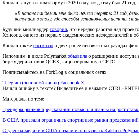
Коплан запустил платформу в 2020 году, когда ему был 21 год
«В начале пандемии мне было нечего терять: 21 год, день
вступаем в эпоху, где способы установления истины ста
Будущий миллиардер
говорил
, что нередко работал над проект
Хэнсона, одного из первых академических исследователей в о
Коплан также
рассказал
о двух ранее неизвестных раундах фин
Напомним, в июле Polymarket
объявила
о расширении доступа 
биржу деривативов QCEX, лицензированную
CFTC
.
Подписывайтесь на ForkLog в социальных сетях
Telegram (основной канал)
Facebook
X
Нашли ошибку в тексте? Выделите ее и нажмите CTRL+ENTE
Материалы по теме
Трейдеры рынков предсказаний повысили шансы на рост став
В США призвали ограничить спортивные рынки предсказаний
Студенты-медики в США начали использовать Kalshi и Polymar