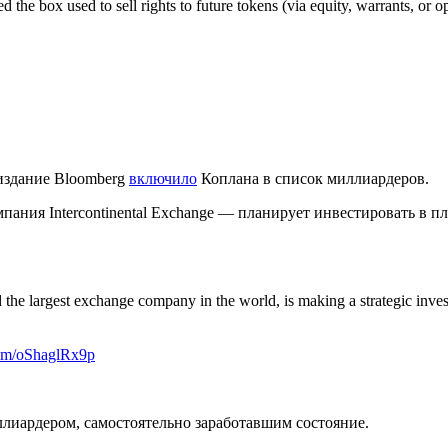
the box used to sell rights to future tokens (via equity, warrants, or op
 издание Bloomberg
включило
Коплана в список миллиардеров.
ания Intercontinental Exchange — планирует инвестировать в п
 the largest exchange company in the world, is making a strategic invest
.com/oShaglRx9p
иллиардером, самостоятельно заработавшим состояние.