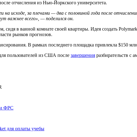
, после отчисления из Нью-Йоркского университета.
ги на исходе, за плечами — два с половиной года после отчислен
нут важнее всего», — поделился он.
ом, сидя в ванной комнате своей квартиры. Идея создать Polyma
бласти рынков прогнозов.
ансирования. В рамках последнего площадка привлекла $150 млн
для пользователей из США после
завершения
разбирательств с а
R
ки ФРС
ket для оплаты учебы