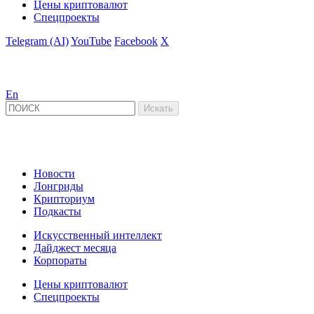
Цены криптовалют
Спецпроекты
Telegram (AI)
YouTube
Facebook
X
En
Новости
Лонгриды
Крипториум
Подкасты
Искусственный интеллект
Дайджест месяца
Корпораты
Цены криптовалют
Спецпроекты