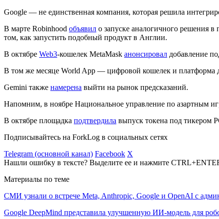
Google — не единственная компания, которая решила интегрир
В марте Robinhood
объявил
о запуске аналогичного решения в
том, как запустить подобный продукт в Англии.
В октябре
Web3
-кошелек MetaMask
анонсировал
добавление по
В том же месяце World App — цифровой кошелек и платформа
Gemini также
намерена
выйти на рынок предсказаний.
Напомним, в ноябре Национальное управление по азартным 
В октябре площадка
подтвердила
выпуск токена под тикером 
Подписывайтесь на ForkLog в социальных сетях
Telegram (основной канал)
Facebook
X
Нашли ошибку в тексте? Выделите ее и нажмите CTRL+ENTE
Материалы по теме
СМИ узнали о встрече Meta, Anthropic, Google и OpenAI с адм
Google DeepMind представила улучшенную ИИ-модель для роб