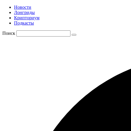
Новости
Лонгриды
Крипториум
Подкасты
Поиск