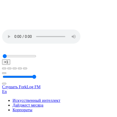
×1
Слушать ForkLog FM
En
Искусственный интеллект
Дайджест месяца
Корпораты