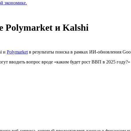
ой экономике.
 Polymarket и Kalshi
i и
Polymarket
в результаты поиска в рамках ИИ-обновления Goog
огут вводить вопрос вроде «каким будет рост ВВП в 2025 году
тного веб-сервиса, который предоставляет данные о финансовых