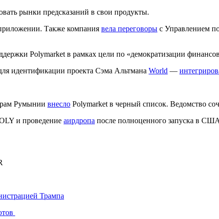
овать рынки предсказаний в свои продукты.
 приложении. Также компания
вела переговоры
с Управлением по
ддержки Polymarket в рамках цели по «демократизации финансов
 для идентификации проекта Сэма Альтмана
World
—
интегриров
играм Румынии
внесло
Polymarket в черный список. Ведомство соч
POLY и проведение
аирдропа
после полноценного запуска в США
R
инистрацией Трампа
отов