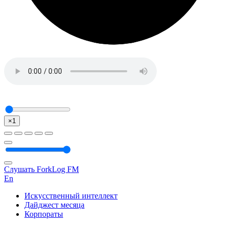
×1
Слушать ForkLog FM
En
Искусственный интеллект
Дайджест месяца
Корпораты