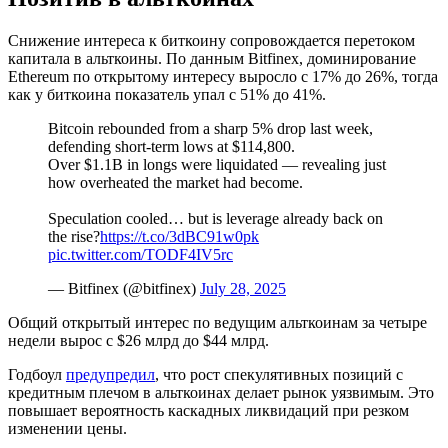
Снижение интереса к биткоину сопровождается перетоком
капитала в альткоины. По данным Bitfinex, доминирование
Ethereum по открытому интересу выросло с 17% до 26%, тогда
как у биткоина показатель упал с 51% до 41%.
Bitcoin rebounded from a sharp 5% drop last week,
defending short-term lows at $114,800.
Over $1.1B in longs were liquidated — revealing just
how overheated the market had become.
Speculation cooled… but is leverage already back on
the rise?
https://t.co/3dBC91w0pk
pic.twitter.com/TODF4IV5rc
— Bitfinex (@bitfinex)
July 28, 2025
Общий открытый интерес по ведущим альткоинам за четыре
недели вырос с $26 млрд до $44 млрд.
Годбоул
предупредил
, что рост спекулятивных позиций с
кредитным плечом в альткоинах делает рынок уязвимым. Это
повышает вероятность каскадных ликвидаций при резком
изменении цены.