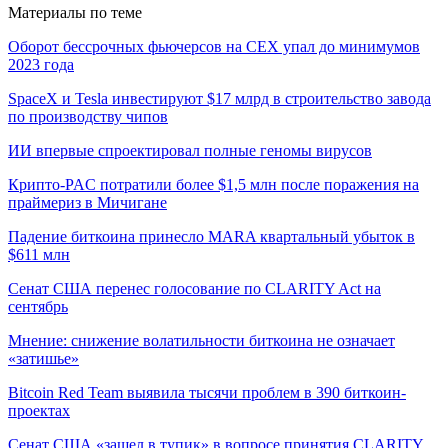
Материалы по теме
Оборот бессрочных фьючерсов на CEX упал до минимумов
2023 года
SpaceX и Tesla инвестируют $17 млрд в строительство завода
по производству чипов
ИИ впервые спроектировал полные геномы вирусов
Крипто-PAC потратили более $1,5 млн после поражения на
праймериз в Мичигане
Падение биткоина принесло MARA квартальный убыток в
$611 млн
Сенат США перенес голосование по CLARITY Act на
сентябрь
Мнение: снижение волатильности биткоина не означает
«затишье»
Bitcoin Red Team выявила тысячи проблем в 390 биткоин-
проектах
Сенат США «зашел в тупик» в вопросе принятия CLARITY