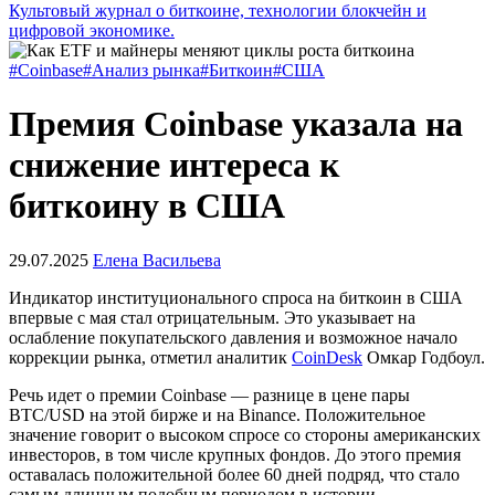
Культовый журнал о биткоине, технологии блокчейн и
цифровой экономике.
#Coinbase
#Анализ рынка
#Биткоин
#США
Премия Coinbase указала на
снижение интереса к
биткоину в США
29.07.2025
Елена Васильева
Индикатор институционального спроса на биткоин в США
впервые с мая стал отрицательным. Это указывает на
ослабление покупательского давления и возможное начало
коррекции рынка, отметил аналитик
CoinDesk
Омкар Годбоул.
Речь идет о премии Coinbase — разнице в цене пары
BTC/USD на этой бирже и на Binance. Положительное
значение говорит о высоком спросе со стороны американских
инвесторов, в том числе крупных фондов. До этого премия
оставалась положительной более 60 дней подряд, что стало
самым длинным подобным периодом в истории.