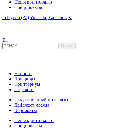
Цены криптовалют
Спецпроекты
Telegram (AI)
YouTube
Facebook
X
En
Новости
Лонгриды
Крипториум
Подкасты
Искусственный интеллект
Дайджест месяца
Корпораты
Цены криптовалют
Спецпроекты