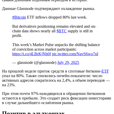
Данные Glassnode подтверждают охлаждение рынка.
#Bitcoin
ETF inflows dropped 80% last week.
But derivatives positioning remains elevated and on-
chain data shows nearly all
$BTC
supply is still in
profit.
This week’s Market Pulse unpacks the shifting balance
of conviction across market participants:
https://t.co/4LBrKjNh0f
pic.twitter.com/NavS6wo7nI
— glassnode (@glassnode)
July 29, 2025
На прошлой неделе приток средств в спотовые биткоин-
ETF
упал на 80%. Также снизились ончейн-показатели: число
активных адресов сократилось на 2,4%, а объем переводов —
на 23%.
При этом почти 97% находящихся в обращении биткоинов
остаются в прибыли. Это создает риск фиксации инвесторами
в случае дальнейшего ослабления рынка.
Позитив в альткоинах