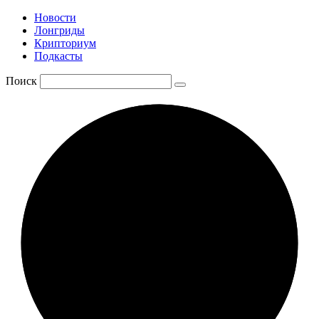
Новости
Лонгриды
Крипториум
Подкасты
Поиск