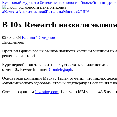
Культовый журнал о биткоине, технологии блокчейн и цифров
#News+
#Анализ рынка
#Биткоин
#Мнения
#США
В 10x Research назвали эко
05.08.2024
Василий Смирнов
Дисклеймер
Прогнозы финансовых рынков являются частным мнением их авт
решения читателей.
Курс первой криптовалюты рискует остаться ниже психологиче
отчет 10x Research пишет
Cointelegraph
.
Основатель компании Маркус Тилен отметил, что индекс дело
«экономического здоровья» страны подтверждает опасения о
Согласно данным
Investing.com
, 1 августа ISM упал с 48,5 пун