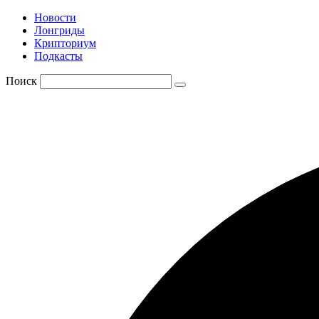
Новости
Лонгриды
Крипториум
Подкасты
Поиск