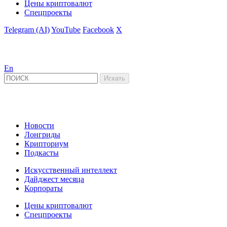
Цены криптовалют
Спецпроекты
Telegram (AI)
YouTube
Facebook
X
En
Новости
Лонгриды
Крипториум
Подкасты
Искусственный интеллект
Дайджест месяца
Корпораты
Цены криптовалют
Спецпроекты