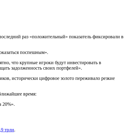
В последний раз «положительный» показатель фиксировали в
оказаться поспешным».
ятно, что крупные игроки будут инвестировать в
щать задолженность своих портфелей».
тиков, исторически цифровое золото переживало резкие
 ближайшее время:
а 20%».
,9 трлн
.