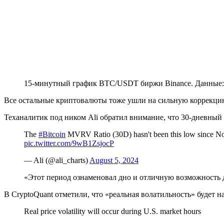
15-минутный график BTC/USDT биржи Binance. Данные
Все остальные криптовалюты тоже ушли на сильную коррекцию:
Теханалитик под ником Ali обратил внимание, что 30-дневны
The
#Bitcoin
MVRV Ratio (30D) hasn't been this low since Nov
pic.twitter.com/9wB1ZsjocP
— Ali (@ali_charts)
August 5, 2024
«Этот период ознаменовал дно и отличную возможность 
В CryptoQuant отметили, что «реальная волатильность» будет 
Real price volatility will occur during U.S. market hours