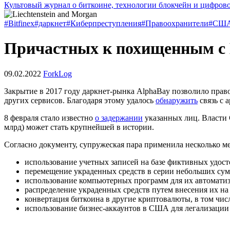
Культовый журнал о биткоине, технологии блокчейн и цифров
#Bitfinex
#даркнет
#Киберпреступления
#Правоохранители
#СШ
Причастных к похищенным с B
09.02.2022
ForkLog
Закрытие в 2017 году даркнет-рынка AlphaBay позволило право
других сервисов. Благодаря этому удалось
обнаружить
связь с 
8 февраля стало известно
о задержании
указанных лиц. Власти 
млрд) может стать крупнейшей в истории.
Согласно документу, супружеская пара применила несколько м
использование учетных записей на базе фиктивных удос
перемещение украденных средств в серии небольших сум
использование компьютерных программ для их автомати
распределение украденных средств путем внесения их н
конвертация биткоина в другие криптовалюты, в том чи
использование бизнес-аккаунтов в США для легализации 