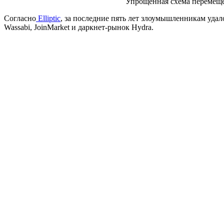
Упрощенная схема перемеще
Согласно
Elliptic
, за последние пять лет злоумышленникам уда
Wassabi, JoinMarket и даркнет-рынок Hydra.