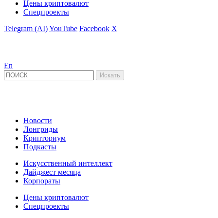
Цены криптовалют
Спецпроекты
Telegram (AI)
YouTube
Facebook
X
En
Новости
Лонгриды
Крипториум
Подкасты
Искусственный интеллект
Дайджест месяца
Корпораты
Цены криптовалют
Спецпроекты