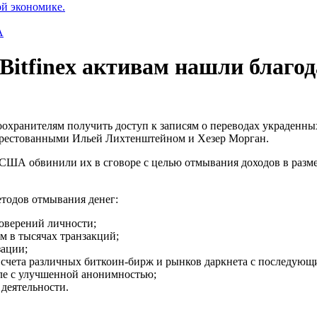
ой экономике.
А
itfinex активам нашли благо
охранителям получить доступ к записям о переводах украденных 
арестованными Ильей Лихтенштейном и Хезер Морган.
США обвинили их в сговоре с целью отмывания доходов в разме
етодов отмывания денег:
товерений личности;
м в тысячах транзакций;
зации;
а счета различных биткоин-бирж и рынков даркнета с последующ
сле с улучшенной анонимностью;
деятельности.