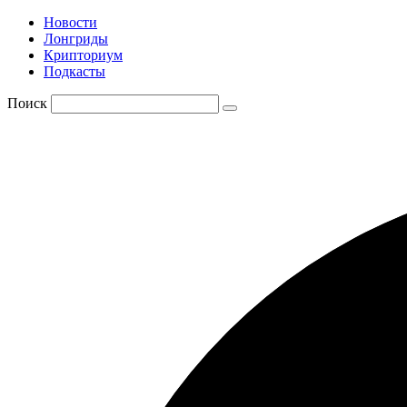
Новости
Лонгриды
Крипториум
Подкасты
Поиск