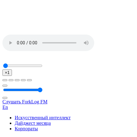
×1
Слушать ForkLog FM
En
Искусственный интеллект
Дайджест месяца
Корпораты