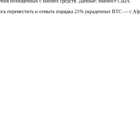
ния похищенных с Bitfinex средств. Данные: Минюст США.
лось переместить и отмыть порядка 21% украденных BTC — с Alp