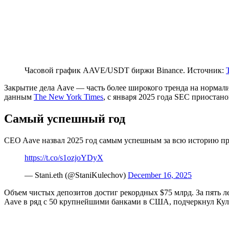
Часовой график AAVE/USDT биржи Binance. Источник:
Закрытие дела Aave — часть более широкого тренда на норм
данным
The New York Times
, с января 2025 года SEC приоста
Самый успешный год
CEO Aave назвал 2025 год самым успешным за всю историю пр
https://t.co/s1ozjoYDyX
— Stani.eth (@StaniKulechov)
December 16, 2025
Объем чистых депозитов достиг рекордных $75 млрд. За пять ле
Aave в ряд с 50 крупнейшими банками в США, подчеркнул Ку