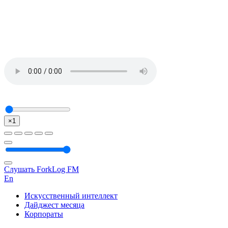
×1
Слушать ForkLog FM
En
Искусственный интеллект
Дайджест месяца
Корпораты