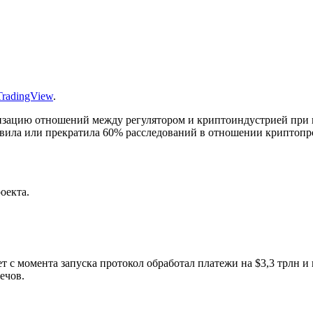
TradingView
.
ализацию отношений между регулятором и криптоиндустрией пр
новила или прекратила 60% расследований в отношении криптопр
оекта.
т с момента запуска протокол обработал платежи на $3,3 трлн и
лечов.