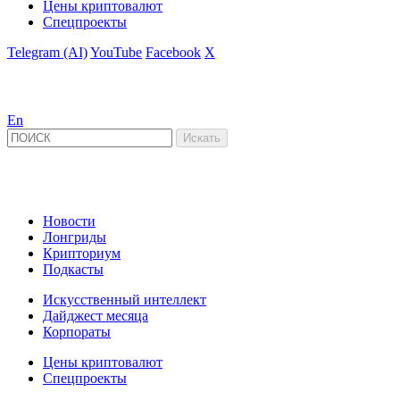
Цены криптовалют
Спецпроекты
Telegram (AI)
YouTube
Facebook
X
En
Новости
Лонгриды
Крипториум
Подкасты
Искусственный интеллект
Дайджест месяца
Корпораты
Цены криптовалют
Спецпроекты