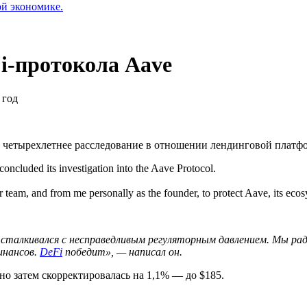
ой экономике.
i-протокола Aave
 год
 четырехлетнее расследование в отношении лендинговой плат
 concluded its investigation into the Aave Protocol.
ur team, and from me personally as the founder, to protect Aave, its 
сталкивался с несправедливым регуляторным давлением. Мы рады
инансов.
DeFi
победит», — написал он.
но затем скорректировалась на 1,1% — до $185.