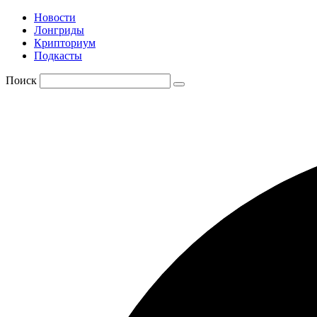
Новости
Лонгриды
Крипториум
Подкасты
Поиск