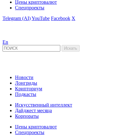
Цены криптовалют
Спецпроекты
Telegram (AI)
YouTube
Facebook
X
En
Новости
Лонгриды
Крипториум
Подкасты
Искусственный интеллект
Дайджест месяца
Корпораты
Цены криптовалют
Спецпроекты