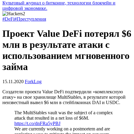
Культовый журнал о биткоине, технологии блокчейн и
цифровой экономике.
#DeFi
#Преступления
Проект Value DeFi потерял $6
млн в результате атаки с
использованием мгновенного
займа
15.11.2020
ForkLog
Создатели проекта Value DeFi подтвердили «комплексную
атаку» на свое хранилище MultiStables, в результате которой
неизвестный вывел $6 млн в стейблкоинах DAI и USDC.
The MultiStables vault was the subject of a complex
attack that resulted in a net loss of $6M.
https://t.co/dnFRa5yPBJ
We are currently working on a postmortem and are