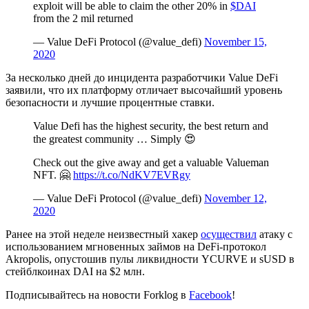
exploit will be able to claim the other 20% in
$DAI
from the 2 mil returned
— Value DeFi Protocol (@value_defi)
November 15,
2020
За несколько дней до инцидента разработчики Value DeFi
заявили, что их платформу отличает высочайший уровень
безопасности и лучшие процентные ставки.
Value Defi has the highest security, the best return and
the greatest community … Simply 😍
Check out the give away and get a valuable Valueman
NFT. 🤗
https://t.co/NdKV7EVRgy
— Value DeFi Protocol (@value_defi)
November 12,
2020
Ранее на этой неделе неизвестный хакер
осуществил
атаку с
использованием мгновенных займов на DeFi-протокол
Akropolis, опустошив пулы ликвидности YCURVE и sUSD в
стейблкоинах DAI на $2 млн.
Подписывайтесь на новости Forklog в
Facebook
!