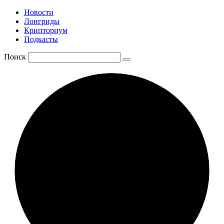
Новости
Лонгриды
Крипториум
Подкасты
Поиск