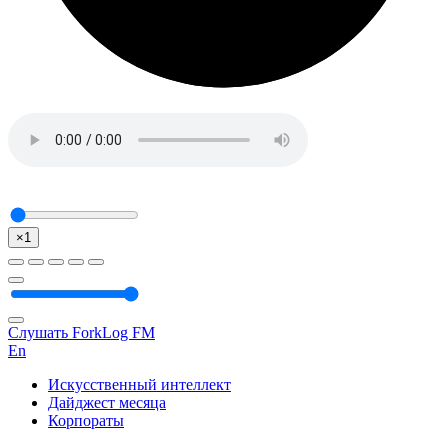
×1
Слушать ForkLog FM
En
Искусственный интеллект
Дайджест месяца
Корпораты