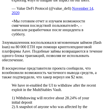
exploring ways to mitigate the impact on our users.
— Value DeFi Protocol (@value_defi)
November 14,
2020
«Мы готовим отчет и изучаем возможности
смягчения последствий пользователей», –
написали разработчики после инцидента в
субботу.
Злоумышленник воспользовался мгновенным займом (flash
loan) на 80 000 ETH при помощи криптолендинговой
платформы Aave. Подобные займы возвращаются в течение
одного блока транзакций, позволяя не использовать
обеспечение.
В воскресенье представители проекта сообщили, что
возобновили возможность частичного вывода средств, а
также подтвердили, что хакер вернул им $2 млн.
We have re-enabled the UI to withdraw after the recent
exploit in the MultiStables Vault.
1) Withdrawing will receive about 28.24% of your
initial deposit
2) A snapshot of anyone who was affected by the