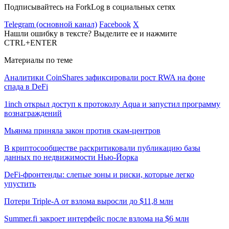
Подписывайтесь на ForkLog в социальных сетях
Telegram (основной канал)
Facebook
X
Нашли ошибку в тексте? Выделите ее и нажмите
CTRL+ENTER
Материалы по теме
Аналитики CoinShares зафиксировали рост RWA на фоне
спада в DeFi
1inch открыл доступ к протоколу Aqua и запустил программу
вознаграждений
Мьянма приняла закон против скам-центров
В криптосообществе раскритиковали публикацию базы
данных по недвижимости Нью-Йорка
DeFi-фронтенды: слепые зоны и риски, которые легко
упустить
Потери Triple-A от взлома выросли до $11,8 млн
Summer.fi закроет интерфейс после взлома на $6 млн