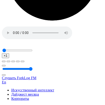
×1
Слушать ForkLog FM
En
Искусственный интеллект
Дайджест месяца
Корпораты