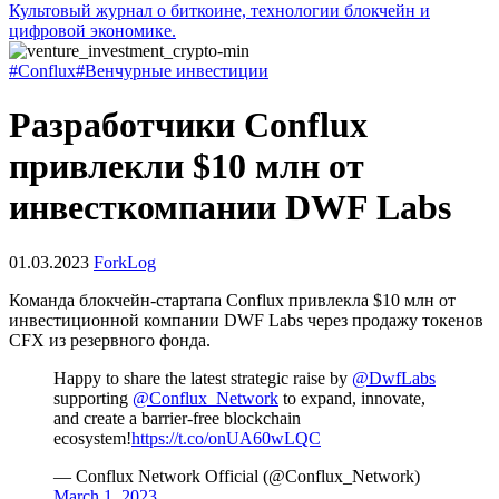
Культовый журнал о биткоине, технологии блокчейн и
цифровой экономике.
#Conflux
#Венчурные инвестиции
Разработчики Conflux
привлекли $10 млн от
инвесткомпании DWF Labs
01.03.2023
ForkLog
Команда блокчейн-стартапа Conflux привлекла $10 млн от
инвестиционной компании DWF Labs через продажу токенов
СFX из резервного фонда.
Happy to share the latest strategic raise by
@DwfLabs
supporting
@Conflux_Network
to expand, innovate,
and create a barrier-free blockchain
ecosystem!
https://t.co/onUA60wLQC
— Conflux Network Official (@Conflux_Network)
March 1, 2023