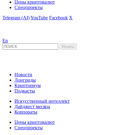
Цены криптовалют
Спецпроекты
Telegram (AI)
YouTube
Facebook
X
En
Новости
Лонгриды
Крипториум
Подкасты
Искусственный интеллект
Дайджест месяца
Корпораты
Цены криптовалют
Спецпроекты