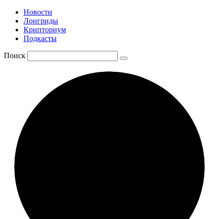
Новости
Лонгриды
Крипториум
Подкасты
Поиск