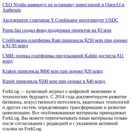
CEO Nvidia намекнул на остановку инвестиций в OpenAI и
Anthropic
Акселератор стартапов Y Combinator интегрирует USDC
Pump.fun создал фонд поддержки проектов на $3 млн
Стейблкоин-платформа Rain привлекла $250 млн при оценке
в $1,95 млрд
СМИ: оценка платформы предсказаний Kalshi достигла $11
млрд
Kraken привлекла $800 млн при оценке $20 млрд
Ripple привлекла $500 млн при оценке в $40 млрд
ForkLog — культовый журнал о цифровой экономике и
технологиях будущего. С 2014 года документируем развитие
биткоина, искусственного интеллекта, квантовых технологий
и других систем, определяющих трансформацию и развитие
цивилизации.
Все опубликованные материалы принадлежат
ForkLog. Вы можете перепечатывать наши материалы только
после согласования с редакцией и с указанием активной
ссылки на ForkLog.