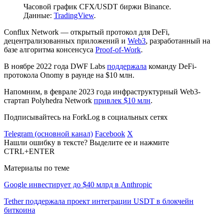
Часовой график CFX/USDT биржи Binance.
Данные:
TradingView
.
Conflux Network — открытый протокол для DeFi,
децентрализованных приложений и
Web3
, разработанный на
базе алгоритма консенсуса
Proof-of-Work
.
В ноябре 2022 года DWF Labs
поддержала
команду DeFi-
протокола Onomy в раунде на $10 млн.
Напомним, в феврале 2023 года инфраструктурный Web3-
стартап Polyhedra Network
привлек $10 млн
.
Подписывайтесь на ForkLog в социальных сетях
Telegram (основной канал)
Facebook
X
Нашли ошибку в тексте? Выделите ее и нажмите
CTRL+ENTER
Материалы по теме
Google инвестирует до $40 млрд в Anthropic
Tether поддержала проект интеграции USDT в блокчейн
биткоина