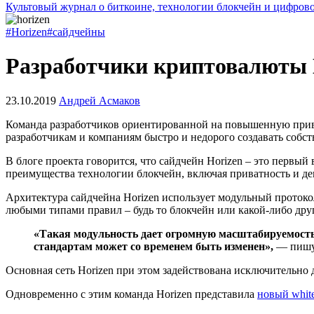
Культовый журнал о биткоине, технологии блокчейн и цифров
#Horizen
#сайдчейны
Разработчики криптовалюты H
23.10.2019
Андрей Асмаков
Команда разработчиков ориентированной на повышенную прив
разработчикам и компаниям быстро и недорого создавать собс
В блоге проекта говорится, что сайдчейн Horizen – это первы
преимущества технологии блокчейн, включая приватность и д
Архитектура сайдчейна Horizen использует модульный протокол
любыми типами правил – будь то блокчейн или какой-либо дру
«Такая модульность дает огромную масштабируемость,
стандартам может со временем быть изменен»,
— пишут
Основная сеть Horizen при этом задействована исключительно 
Одновременно с этим команда Horizen представила
новый white