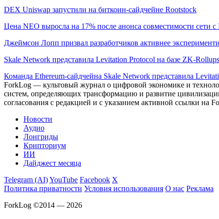
DEX Uniswap запустили на биткоин-сайдчейне Rootstock
Цена NEO выросла на 17% после анонса совместимости сети с 
Джеймсон Лопп призвал разработчиков активнее эксперименти
Skale Network представила Levitation Protocol на базе ZK-Rollup
Команда Ethereum-сайдчейна Skale Network представила Levitat
ForkLog — культовый журнал о цифровой экономике и технолог
систем, определяющих трансформацию и развитие цивилизаци
согласования с редакцией и с указанием активной ссылки на Fo
Новости
Аудио
Лонгриды
Крипториум
ИИ
Дайджест месяца
Telegram (AI)
YouTube
Facebook
X
Политика приватности
Условия использования
О нас
Реклама
ForkLog ©2014 — 2026