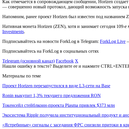
Как отмечается в сопровождающем сообщении, Horizen создает
— совершенно новый протокол, дающий возможность запуска 
Напомним, ранее проект Horizen был известен под названием 
Нативная монета Horizen (ZEN), хотя и занимает сегодня 109-е
Investments
.
Подписывайтесь на новости ForkLog в Telegram:
ForkLog Live
—
Подписывайтесь на ForkLog в социальных сетях
Telegram (основной канал)
Facebook
X
Нашли ошибку в тексте? Выделите ее и нажмите CTRL+ENTE
Материалы по теме
Проект Horizen перезапустился в виде L3-сети на Base
Ronin выкупит 1,3% текущего предложения RON
Токенсейл стейблкоин-проекта Plasma привлек $373 млн
Экосистема Ripple получила институциональный продукт и а
«Ястребиные» сигналы с заседания ФРС снизили притоки в к