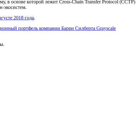
в основе которой лежит Cross-Chain Transfer Protocol (CCTP)
н-экосистем.
вгусте 2018 года
.
ционный портфель компании Барри Силберта Grayscale
ы.