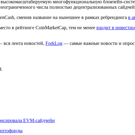
 высокомасштабируемую многофункциональную блокчейн-систему, 
неограниченного числа полностью децентрализованных сайдчей
ZenCash, сменив название на нынешнее в рамках ребрендинга
в а
 место в рейтинге CoinMarketCap, тем не менее
входит в инвести
 вся лента новостей,
ForkLog
— самые важные новости и опрос
R
нонсировала EVM-сайдчейн
риптофонды