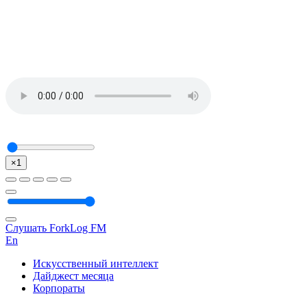
×1
Слушать ForkLog FM
En
Искусственный интеллект
Дайджест месяца
Корпораты