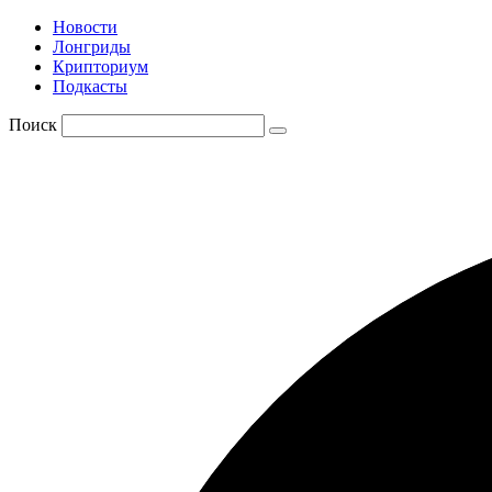
Новости
Лонгриды
Крипториум
Подкасты
Поиск