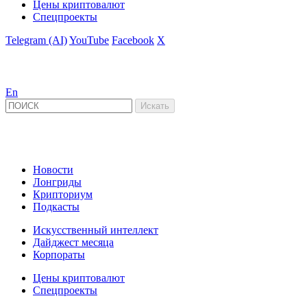
Цены криптовалют
Спецпроекты
Telegram (AI)
YouTube
Facebook
X
En
Новости
Лонгриды
Крипториум
Подкасты
Искусственный интеллект
Дайджест месяца
Корпораты
Цены криптовалют
Спецпроекты