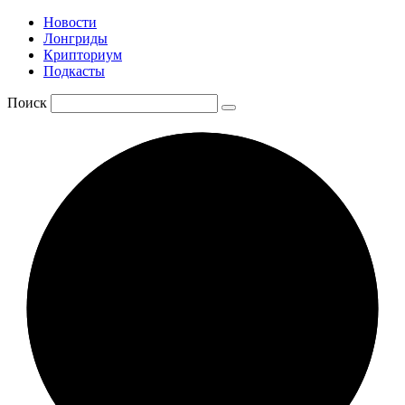
Новости
Лонгриды
Крипториум
Подкасты
Поиск