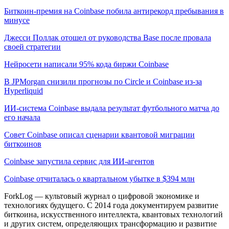
Биткоин-премия на Coinbase побила антирекорд пребывания в
минусе
Джесси Поллак отошел от руководства Base после провала
своей стратегии
Нейросети написали 95% кода биржи Coinbase
В JPMorgan снизили прогнозы по Circle и Coinbase из-за
Hyperliquid
ИИ-система Coinbase выдала результат футбольного матча до
его начала
Совет Coinbase описал сценарии квантовой миграции
биткоинов
Coinbase запустила сервис для ИИ-агентов
Coinbase отчиталась о квартальном убытке в $394 млн
ForkLog — культовый журнал о цифровой экономике и
технологиях будущего. С 2014 года документируем развитие
биткоина, искусственного интеллекта, квантовых технологий
и других систем, определяющих трансформацию и развитие