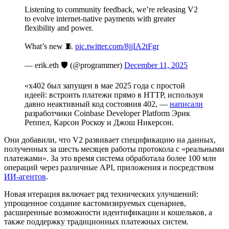
Listening to community feedback, we’re releasing V2
to evolve internet-native payments with greater
flexibility and power.
What’s new 🧵
pic.twitter.com/8jjIA2tFgr
— erik.eth 🛡 (@programmer)
December 11, 2025
«x402 был запущен в мае 2025 года с простой
идеей: встроить платежи прямо в
HTTP
, используя
давно неактивный код состояния 402, —
написали
разработчики Coinbase Developer Platform Эрик
Реппел, Карсон Роскоу и Джош Никерсон.
Они добавили, что V2 развивает спецификацию на данных,
полученных за шесть месяцев работы протокола с «реальными
платежами». За это время система обработала более 100 млн
операций через различные
API
, приложения и посредством
ИИ-агентов
.
Новая итерация включает ряд технических улучшений:
упрощенное создание кастомизируемых сценариев,
расширенные возможности идентификации и кошельков, а
также поддержку традиционных платежных систем.