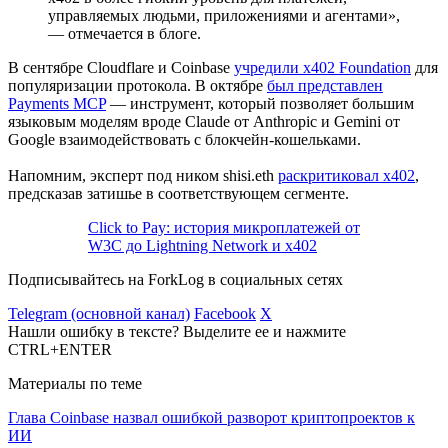
управляемых людьми, приложениями и агентами»,
— отмечается в блоге.
В сентябре Cloudflare и Coinbase
учредили x402 Foundation
для
популяризации протокола. В октябре
был представлен
Payments MCP
— инструмент, который позволяет большим
языковым моделям вроде Claude от Anthropic и Gemini от
Google взаимодействовать с блокчейн-кошельками.
Напомним, эксперт под ником shisi.eth
раскритиковал x402
,
предсказав затишье в соответствующем сегменте.
Click to Pay: история микроплатежей от
W3C до Lightning Network и x402
Подписывайтесь на ForkLog в социальных сетях
Telegram (основной канал)
Facebook
X
Нашли ошибку в тексте? Выделите ее и нажмите
CTRL+ENTER
Материалы по теме
Глава Coinbase назвал ошибкой разворот криптопроектов к
ИИ