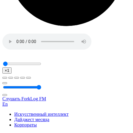
×1
Слушать ForkLog FM
En
Искусственный интеллект
Дайджест месяца
Корпораты