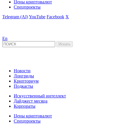
Цены криптовалют
Спецпроекты
Telegram (AI)
YouTube
Facebook
X
En
Новости
Лонгриды
Крипториум
Подкасты
Искусственный интеллект
Дайджест месяца
Корпораты
Цены криптовалют
Спецпроекты