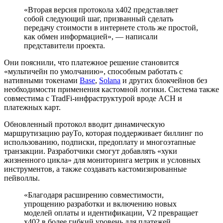
«Вторая версия протокола x402 представляет
собой следующий шаг, призванный сделать
передачу стоимости в интернете столь же простой,
как обмен информацией», — написали
представители проекта.
Они пояснили, что платежное решение становится
«мультичейн по умолчанию», способным работать с
нативными токенами
Base
,
Solana
и других блокчейнов без
необходимости применения кастомной логики. Система также
совместима с
TradFi
-инфраструктурой вроде
ACH
и
платежных карт.
Обновленный протокол вводит динамическую
маршрутизацию payTo, которая поддерживает биллинг по
использованию, подписки, предоплату и многоэтапные
транзакции. Разработчики смогут добавлять «хуки
жизненного цикла» для мониторинга метрик и условных
инструментов, а также создавать кастомизированные
пейволлы.
«Благодаря расширению совместимости,
упрощению разработки и включению новых
моделей оплаты и идентификации, V2 превращает
x402 в более гибкий уровень для платежей,