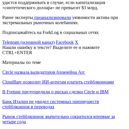
удастся поддерживать в случае, если капитализация
«синтетического доллара» не превысит $3 млрд.
Ранее эксперты
проанализировали
уязвимости актива при
экстремальных рыночных колебаниях.
Подписывайтесь на ForkLog в социальных сетях
Telegram (основной канал)
Facebook
X
Нашли ошибку в тексте? Выделите ее и нажмите
CTRL+ENTER
Материалы по теме
Circle назвала валидаторов блокчейна Arc
Cloudflare позволит ИИ-агентам платить стейблкоинами
В Fortune предупредили о рисках сделки Circle и IBM
Банк Италии не увидел системных преимуществ
стейблкоинов в переводах
Рынок стейблкоинов значительно сократился впервые за
четыре года