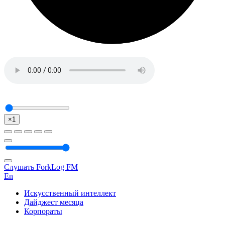
×1
Слушать ForkLog FM
En
Искусственный интеллект
Дайджест месяца
Корпораты