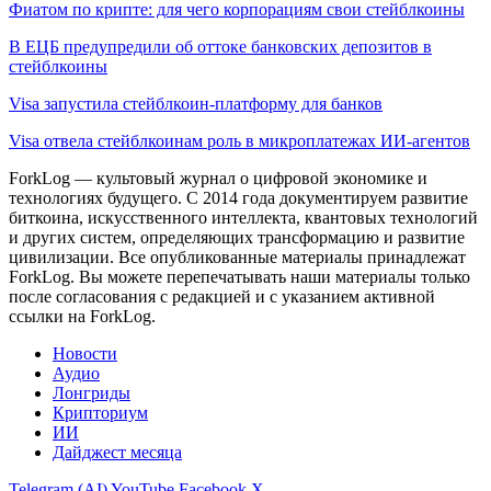
Фиатом по крипте: для чего корпорациям свои стейблкоины
В ЕЦБ предупредили об оттоке банковских депозитов в
стейблкоины
Visa запустила стейблкоин-платформу для банков
Visa отвела стейблкоинам роль в микроплатежах ИИ-агентов
ForkLog — культовый журнал о цифровой экономике и
технологиях будущего. С 2014 года документируем развитие
биткоина, искусственного интеллекта, квантовых технологий
и других систем, определяющих трансформацию и развитие
цивилизации.
Все опубликованные материалы принадлежат
ForkLog. Вы можете перепечатывать наши материалы только
после согласования с редакцией и с указанием активной
ссылки на ForkLog.
Новости
Аудио
Лонгриды
Крипториум
ИИ
Дайджест месяца
Telegram (AI)
YouTube
Facebook
X