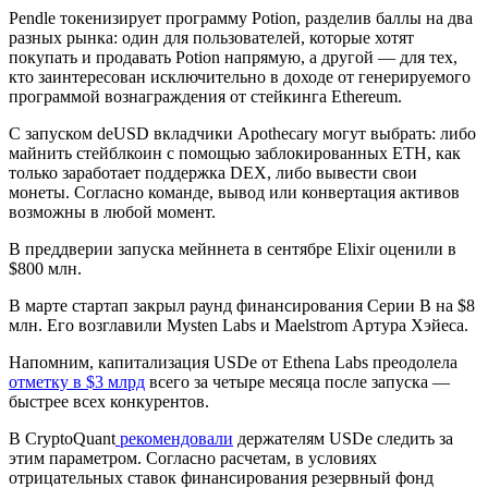
Pendle токенизирует программу Potion, разделив баллы на два
разных рынка: один для пользователей, которые хотят
покупать и продавать Potion напрямую, а другой — для тех,
кто заинтересован исключительно в доходе от генерируемого
программой вознаграждения от стейкинга Ethereum.
С запуском deUSD вкладчики Apothecary могут выбрать: либо
майнить стейблкоин с помощью заблокированных ETH, как
только заработает поддержка DEX, либо вывести свои
монеты. Согласно команде, вывод или конвертация активов
возможны в любой момент.
В преддверии запуска мейннета в сентябре Elixir оценили в
$800 млн.
В марте стартап закрыл раунд финансирования Серии B на $8
млн. Его возглавили Mysten Labs и Maelstrom Артура Хэйеса.
Напомним, капитализация USDe от Ethena Labs преодолела
отметку в $3 млрд
всего за четыре месяца после запуска —
быстрее всех конкурентов.
В CryptoQuant
рекомендовали
держателям USDe следить за
этим параметром. Согласно расчетам, в условиях
отрицательных ставок финансирования резервный фонд