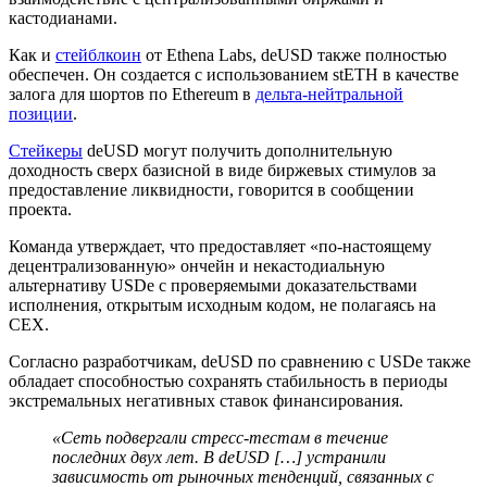
кастодианами.
Как и
стейблкоин
от Ethena Labs, deUSD также полностью
обеспечен. Он создается с использованием stETH в качестве
залога для шортов по Ethereum в
дельта-нейтральной
позиции
.
Стейкеры
deUSD могут получить дополнительную
доходность сверх базисной в виде биржевых стимулов за
предоставление ликвидности, говорится в сообщении
проекта.
Команда утверждает, что предоставляет «по-настоящему
децентрализованную» ончейн и некастодиальную
альтернативу USDe с проверяемыми доказательствами
исполнения, открытым исходным кодом, не полагаясь на
CEX
.
Согласно разработчикам, deUSD по сравнению с USDe также
обладает способностью сохранять стабильность в периоды
экстремальных негативных ставок финансирования.
«Сеть подвергали стресс-тестам в течение
последних двух лет. В deUSD […] устранили
зависимость от рыночных тенденций, связанных с