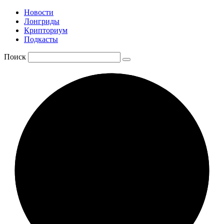
Новости
Лонгриды
Крипториум
Подкасты
Поиск