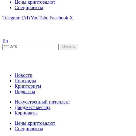
Цены криптовалют
Спецпроекты
Telegram (AI)
YouTube
Facebook
X
En
Новости
Лонгриды
Крипториум
Подкасты
Искусственный интеллект
Дайджест месяца
Корпораты
Цены криптовалют
Спецпроекты