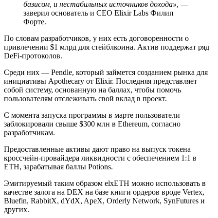
базисом, и нестабильных источников дохода»
, —
заверил основатель и CEO Elixir Labs Филип
Форте.
По словам разработчиков, у них есть договоренности о
привлечении $1 млрд для стейблкоина. Актив поддержат ряд
DeFi-протоколов.
Среди них — Pendle, который займется созданием рынка для
инициативы Apothecary от Elixir. Последняя представляет
собой систему, основанную на баллах, чтобы помочь
пользователям отслеживать свой вклад в проект.
С момента запуска программы в марте пользователи
заблокировали свыше $300 млн в Ethereum, согласно
разработчикам.
Предоставленные активы дают право на выпуск токена
кроссчейн-провайдера ликвидности с обеспечением 1:1 в
ETH, зарабатывая баллы Potions.
Эмитируемый таким образом elxETH можно использовать в
качестве залога на DEX на базе книги ордеров вроде Vertex,
Bluefin, RabbitX, dYdX, ApeX, Orderly Network, SynFutures и
других.