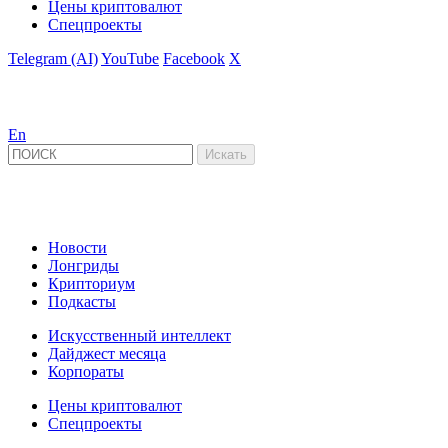
Цены криптовалют
Спецпроекты
Telegram (AI)
YouTube
Facebook
X
En
Новости
Лонгриды
Крипториум
Подкасты
Искусственный интеллект
Дайджест месяца
Корпораты
Цены криптовалют
Спецпроекты