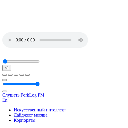
×1
Слушать ForkLog FM
En
Искусственный интеллект
Дайджест месяца
Корпораты