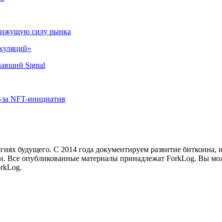
движущую силу рынка
екуляций»
авший Signal
з-за NFT-инициатив
иях будущего. С 2014 года документируем развитие биткоина, 
и.
Все опубликованные материалы принадлежат ForkLog. Вы мож
rkLog.