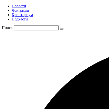
Новости
Лонгриды
Крипториум
Подкасты
Поиск