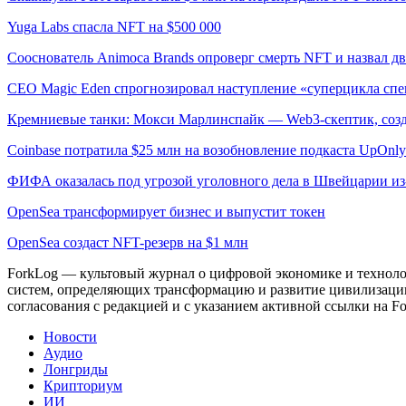
Yuga Labs спасла NFT на $500 000
Сооснователь Animoca Brands опроверг смерть NFT и назвал 
CEO Magic Eden спрогнозировал наступление «суперцикла сп
Кремниевые танки: Мокси Марлинспайк — Web3-скептик, созд
Coinbase потратила $25 млн на возобновление подкаста UpOnly
ФИФА оказалась под угрозой уголовного дела в Швейцарии и
OpenSea трансформирует бизнес и выпустит токен
OpenSea создаст NFT-резерв на $1 млн
ForkLog — культовый журнал о цифровой экономике и технолог
систем, определяющих трансформацию и развитие цивилизаци
согласования с редакцией и с указанием активной ссылки на Fo
Новости
Аудио
Лонгриды
Крипториум
ИИ