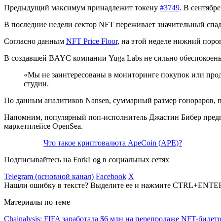
Предыдущий максимум принадлежит токену
#3749
. В сентябр
В последние недели сектор NFT переживает значительный спад
Согласно данным
NFT Price Floor
, на этой неделе нижний поро
В создавшей BAYC компании Yuga Labs не сильно обеспокоен
«Мы не заинтересованы в мониторинге покупок или прод
студии.
По данным аналитиков Nansen, суммарный размер гонораров, 
Напомним, популярный поп-исполнитель Джастин Бибер пре
маркетплейсе OpenSea.
Что такое криптовалюта ApeCoin (APE)?
Подписывайтесь на ForkLog в социальных сетях
Telegram (основной канал)
Facebook
X
Нашли ошибку в тексте? Выделите ее и нажмите CTRL+ENTE
Материалы по теме
Chainalysis: FIFA заработала $6 млн на перепродаже NFT-билет