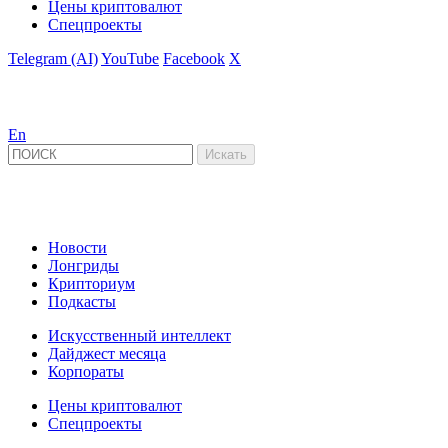
Цены криптовалют
Спецпроекты
Telegram (AI)
YouTube
Facebook
X
En
Новости
Лонгриды
Крипториум
Подкасты
Искусственный интеллект
Дайджест месяца
Корпораты
Цены криптовалют
Спецпроекты