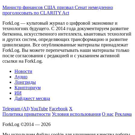
Министр финансов США призвал Сенат немедленно
проголосовать по CLARITY Act
ForkLog — культовый журнал о цифровой экономике и
технологиях будущего. С 2014 года документируем развитие
биткоина, искусственного интеллекта, квантовых технологий
и других систем, определяющих трансформацию и развитие
цивилизации.
Все опубликованные материалы принадлежат
ForkLog. Вы можете перепечатывать наши материалы только
после согласования с редакцией и с указанием активной
ссылки на ForkLog.
Новости
Аудио
Лонгриды
Крипториум
ИИ
Дайджест месяца
Telegram (AI)
YouTube
Facebook
X
Политика приватности
Условия использования
О нас
Реклама
ForkLog ©2014 — 2026
Мы используем файлы cookie для улучшения качества работы.