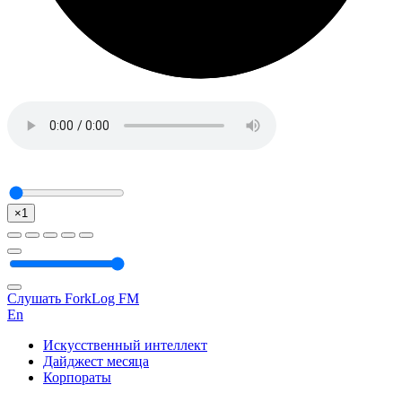
×1
Слушать ForkLog FM
En
Искусственный интеллект
Дайджест месяца
Корпораты