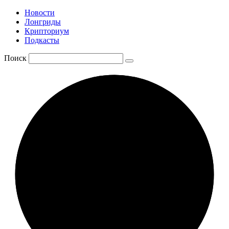
Новости
Лонгриды
Крипториум
Подкасты
Поиск