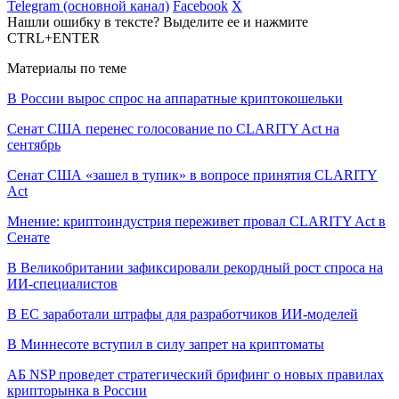
Telegram (основной канал)
Facebook
X
Нашли ошибку в тексте? Выделите ее и нажмите
CTRL+ENTER
Материалы по теме
В России вырос спрос на аппаратные криптокошельки
Сенат США перенес голосование по CLARITY Act на
сентябрь
Сенат США «зашел в тупик» в вопросе принятия CLARITY
Act
Мнение: криптоиндустрия переживет провал CLARITY Act в
Сенате
В Великобритании зафиксировали рекордный рост спроса на
ИИ-специалистов
В ЕС заработали штрафы для разработчиков ИИ-моделей
В Миннесоте вступил в силу запрет на криптоматы
АБ NSP проведет стратегический брифинг о новых правилах
крипторынка в России