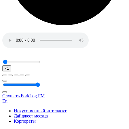
×1
Слушать ForkLog FM
En
Искусственный интеллект
Дайджест месяца
Корпораты