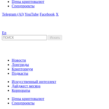
Цены криптовалют
Спецпроекты
Telegram (AI)
YouTube
Facebook
X
En
Новости
Лонгриды
Крипториум
Подкасты
Искусственный интеллект
Дайджест месяца
Корпораты
Цены криптовалют
Спецпроекты