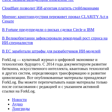
Cloudflare позволит ИИ-агентам платить стейблкоинами
Мнение: криптоиндустрия переживет провал CLARITY Act в
Сенате
В Fortune предупредили о рисках сделки Circle и IBM
В Великобритании зафиксировали рекордный рост спроса на
ИИ-специалистов
В ЕС заработали штрафы для разработчиков ИИ-моделей
ForkLog — культовый журнал о цифровой экономике и
технологиях будущего. С 2014 года документируем развитие
биткоина, искусственного интеллекта, квантовых технологий
и других систем, определяющих трансформацию и развитие
цивилизации.
Все опубликованные материалы принадлежат
ForkLog. Вы можете перепечатывать наши материалы только
после согласования с редакцией и с указанием активной
ссылки на ForkLog.
Новости
Аудио
Лонгриды