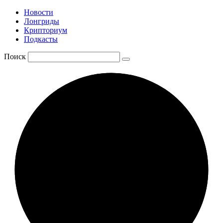
Новости
Лонгриды
Крипториум
Подкасты
Поиск