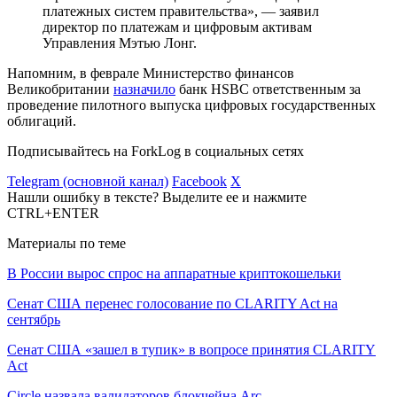
платежных систем правительства», — заявил
директор по платежам и цифровым активам
Управления Мэтью Лонг.
Напомним, в феврале Министерство финансов
Великобритании
назначило
банк HSBC ответственным за
проведение пилотного выпуска цифровых государственных
облигаций.
Подписывайтесь на ForkLog в социальных сетях
Telegram (основной канал)
Facebook
X
Нашли ошибку в тексте? Выделите ее и нажмите
CTRL+ENTER
Материалы по теме
В России вырос спрос на аппаратные криптокошельки
Сенат США перенес голосование по CLARITY Act на
сентябрь
Сенат США «зашел в тупик» в вопросе принятия CLARITY
Act
Circle назвала валидаторов блокчейна Arc