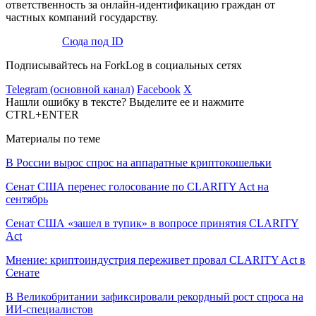
ответственность за онлайн-идентификацию граждан от
частных компаний государству.
Сюда под ID
Подписывайтесь на ForkLog в социальных сетях
Telegram (основной канал)
Facebook
X
Нашли ошибку в тексте? Выделите ее и нажмите
CTRL+ENTER
Материалы по теме
В России вырос спрос на аппаратные криптокошельки
Сенат США перенес голосование по CLARITY Act на
сентябрь
Сенат США «зашел в тупик» в вопросе принятия CLARITY
Act
Мнение: криптоиндустрия переживет провал CLARITY Act в
Сенате
В Великобритании зафиксировали рекордный рост спроса на
ИИ-специалистов