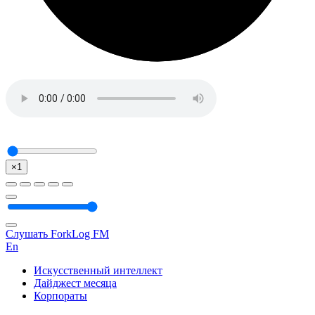
×1
Слушать ForkLog FM
En
Искусственный интеллект
Дайджест месяца
Корпораты