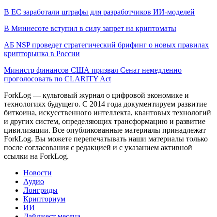
В ЕС заработали штрафы для разработчиков ИИ-моделей
В Миннесоте вступил в силу запрет на криптоматы
АБ NSP проведет стратегический брифинг о новых правилах
крипторынка в России
Министр финансов США призвал Сенат немедленно
проголосовать по CLARITY Act
ForkLog — культовый журнал о цифровой экономике и
технологиях будущего. С 2014 года документируем развитие
биткоина, искусственного интеллекта, квантовых технологий
и других систем, определяющих трансформацию и развитие
цивилизации.
Все опубликованные материалы принадлежат
ForkLog. Вы можете перепечатывать наши материалы только
после согласования с редакцией и с указанием активной
ссылки на ForkLog.
Новости
Аудио
Лонгриды
Крипториум
ИИ
Дайджест месяца