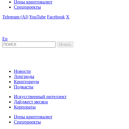
Цены криптовалют
Спецпроекты
Telegram (AI)
YouTube
Facebook
X
En
Новости
Лонгриды
Крипториум
Подкасты
Искусственный интеллект
Дайджест месяца
Корпораты
Цены криптовалют
Спецпроекты