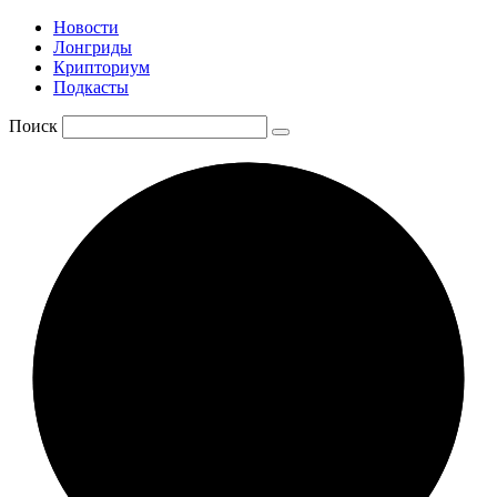
Новости
Лонгриды
Крипториум
Подкасты
Поиск