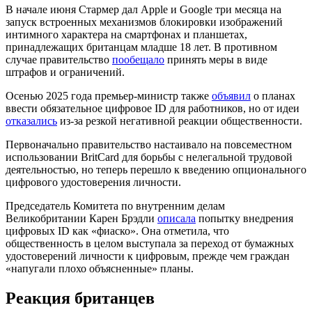
В начале июня Стармер дал Apple и Google три месяца на
запуск встроенных механизмов блокировки изображений
интимного характера на смартфонах и планшетах,
принадлежащих британцам младше 18 лет. В противном
случае правительство
пообещало
принять меры в виде
штрафов и ограничений.
Осенью 2025 года премьер-министр также
объявил
о планах
ввести обязательное цифровое ID для работников, но от идеи
отказались
из-за резкой негативной реакции общественности.
Первоначально правительство настаивало на повсеместном
использовании BritCard для борьбы с нелегальной трудовой
деятельностью, но теперь перешло к введению опционального
цифрового удостоверения личности.
Председатель Комитета по внутренним делам
Великобритании Карен Брэдли
описала
попытку внедрения
цифровых ID как «фиаско». Она отметила, что
общественность в целом выступала за переход от бумажных
удостоверений личности к цифровым, прежде чем граждан
«напугали плохо объясненные» планы.
Реакция британцев