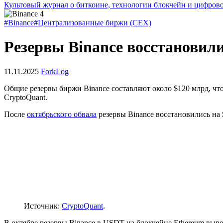
Культовый журнал о биткоине, технологии блокчейн и цифров
#Binance
#Централизованные биржи (CEX)
Резервы Binance восстановили
11.11.2025
ForkLog
Общие резервы биржи Binance составляют около $120 млрд, что
CryptoQuant.
После
октябрьского обвала
резервы Binance восстановились на 
Источник:
CryptoQuant
.
В октябре резервы Binance в USDT на блокчейне Ethereum выро