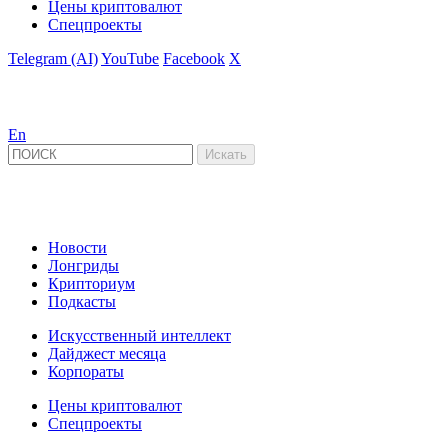
Цены криптовалют
Спецпроекты
Telegram (AI)
YouTube
Facebook
X
En
Новости
Лонгриды
Крипториум
Подкасты
Искусственный интеллект
Дайджест месяца
Корпораты
Цены криптовалют
Спецпроекты