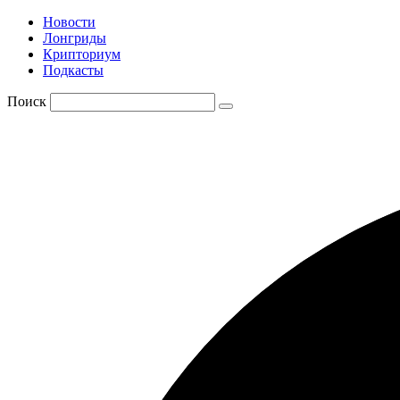
Новости
Лонгриды
Крипториум
Подкасты
Поиск