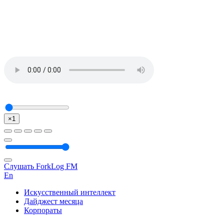
×1
Слушать ForkLog FM
En
Искусственный интеллект
Дайджест месяца
Корпораты