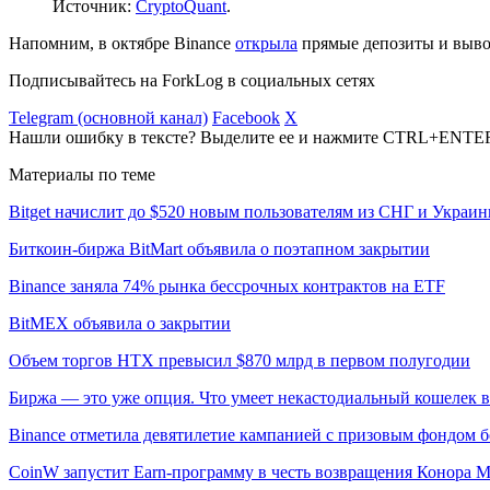
Источник:
CryptoQuant
.
Напомним, в октябре Binance
открыла
прямые депозиты и вывод
Подписывайтесь на ForkLog в социальных сетях
Telegram (основной канал)
Facebook
X
Нашли ошибку в тексте? Выделите ее и нажмите CTRL+ENTE
Материалы по теме
Bitget начислит до $520 новым пользователям из СНГ и Украи
Биткоин-биржа BitMart объявила о поэтапном закрытии
Binance заняла 74% рынка бессрочных контрактов на ETF
BitMEX объявила о закрытии
Объем торгов HTX превысил $870 млрд в первом полугодии
Биржа — это уже опция. Что умеет некастодиальный кошелек в
Binance отметила девятилетие кампанией с призовым фондом б
CoinW запустит Earn-программу в честь возвращения Конора 