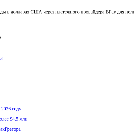
ы в долларах США через платежного провайдера BPay для польз
R
ны
 2026 году
олее $4,5 млн
МакГрегора