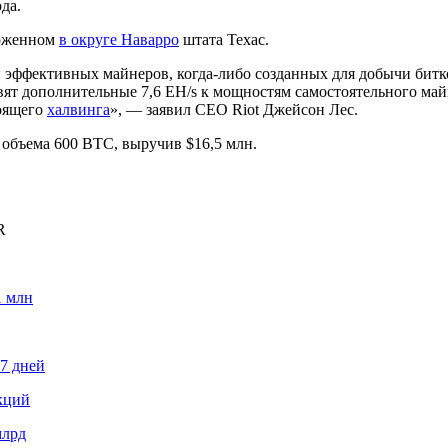
года.
ложенном
в округе Наварро
штата Техас.
эффективных майнеров, когда-либо созданных для добычи битко
вят дополнительные 7,6 EH/s к мощностям самостоятельного май
тоящего
халвинга
», — заявил CEO Riot Джейсон Лес.
 объема 600 BTC, выручив $16,5 млн.
R
1 млн
87 дней
кций
млрд