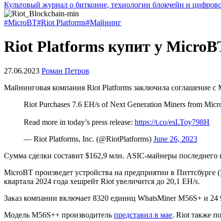
Культовый журнал о биткоине, технологии блокчейн и цифров
#MicroBT
#Riot Platforms
#Майнинг
Riot Platforms купит у Micro
27.06.2023
Роман Петров
Майнинговая компания Riot Platforms заключила соглашение с 
Riot Purchases 7.6 EH/s of Next Generation Miners from Micro
Read more in today’s press release:
https://t.co/esLToy798H
— Riot Platforms, Inc. (@RiotPlatforms)
June 26, 2023
Сумма сделки составит $162,9 млн. ASIC-майнеры последнего 
MicroBT произведет устройства на предприятии в Питтсбурге (
квартала 2024 года хешрейт Riot увеличится до 20,1 EH/s.
Заказ компании включает 8320 единиц WhatsMiner М56S+ и 24 
Модель M56S++ производитель
представил в мае
. Riot также 