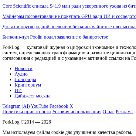
Core Scientific списала $41,9 млн ради ускоренного ухода из б
Майнерам посоветовали не покупать GPU ради ИИ и сосредото
Доля низкоуглеродной энергии в биткоин-майнинге превысил
Биткоин-пул Poolin подал заявление о банкротстве
ForkLog — культовый журнал о цифровой экономике и технолог
систем, определяющих трансформацию и развитие цивилизаци
согласования с редакцией и с указанием активной ссылки на Fo
Новости
Аудио
Лонгриды
Крипториум
ИИ
Дайджест месяца
Telegram (AI)
YouTube
Facebook
X
Политика приватности
Условия использования
О нас
Реклама
ForkLog ©2014 — 2026
Мы используем файлы cookie для улучшения качества работы.