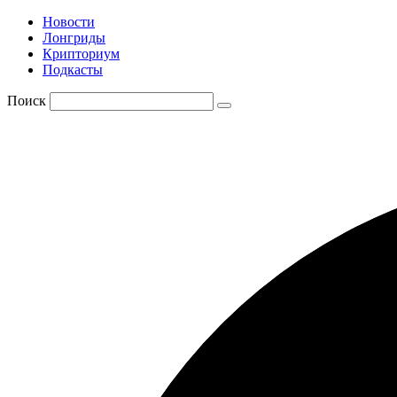
Новости
Лонгриды
Крипториум
Подкасты
Поиск