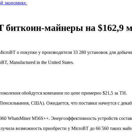
ой экономике.
BT биткоин-майнеры на $162,9 
MicroBT о покупке у производителя 33 280 установок для добыч
BT, Manufactured in the United States.
поколения обойдутся компании по цене примерно $21,5 за TH.
Пенсильвания, США). Ожидается, что поставки начнутся с декаб
960 WhatsMiner M56S++. Энергоэффективность устройств составл
получила возможность приобрести у MicroBT до 66 560 таких май