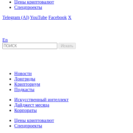
Цены криптовалют
Спецпроекты
Telegram (AI)
YouTube
Facebook
X
En
Новости
Лонгриды
Крипториум
Подкасты
Искусственный интеллект
Дайджест месяца
Корпораты
Цены криптовалют
Спецпроекты