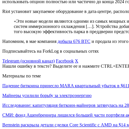
использовать опцион полностью или частично до конца 2024 
Riot установит закупаемое оборудование в дата-центре, распо
«Эти новые модели являются одними из самых мощных и 
систем иммерсионного охлаждения […]. Устройства доба
того высокую эффективность парка в преддверии предс
Напомним, в мае компания
добыла 676 BTC
и продала из этого
Подписывайтесь на ForkLog в социальных сетях
Telegram (основной канал)
Facebook
X
Нашли ошибку в тексте? Выделите ее и нажмите CTRL+ENTE
Материалы по теме
Падение биткоина принесло MARA квартальный убыток в $61
Майнеры усилили борьбу за электроэнергию
Исследование: капитуляция биткоин-майнеров затянулась на 2
СМИ: фонд Ашенбреннера лишился большей части портфеля а
Bernstein раскрыла детали сделки Core Scientific с AMD на $14 