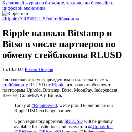
Культовый журнал о биткоине, технологии блокчейн и
цифровой экономике.
#Ripple (XRP)
#RLUSD
#Стейблкоины
Ripple назвала Bitstamp и
Bitso в числе партнеров по
обмену стейблкоина RLUSD
15.10.2024
Роман Петров
Глобальный доступ учреждениям и пользователям к
стейблкоину
RLUSD от
Ripple
изначально обеспечат
платформы Uphold, Bitstamp, Bitso, MoonPay, Independent
Reserve, CoinMENA и Bullish.
Today at
#RippleSwell
, we’re proud to announce our
Ripple USD exchange partners.
Upon regulatory approval,
$RLUSD
will be globally
available for institutions and users from
@UpholdInc
,
@BitStamp
,
@Bitso
,
@Moonpay
, @Indereserve,