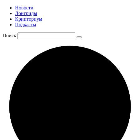
Новости
Лонгриды
Крипториум
Подкасты
Поиск