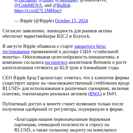
@CoinMENA
, and
@Bullish
.
https://t.co/iZ7L1MHpn3
— Ripple (@Ripple)
October 15, 2024
Согласно заявлению, ликвидность для рынков актива
обеспечат маркетмейкеры B2C2 и Keyrock.
В августе Ripple объявила о старте
закрытого бета-
тестирование
привязанной к доллару США «стабильной
монеты». Обосновывая целесообразность инициативы, в
компании сослались
на прогноз
аналитиков Bernstein о росте
капитализации сегмента до $2,8 трлн в ближайшие годы.
CEO Ripple Брэд Гарлингхаус отметил, что у клиентов фирмы
существует запрос на «высококачественный стейблкоин вроде
RLUSD» для использования в различных сценариях, включая
платежи, токенизацию реальных активов (
RWA
) и DeFi.
Публичный доступ к монете станет возможен только после
получения одобрений от регулятора, подчеркнули в фирме.
«Благодаря нашим первоначальным биржевым
партнерам, очевидной полезности и спросу на
RLUSD, а также сильному акценту на комплаенсе