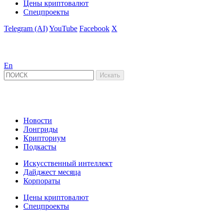
Цены криптовалют
Спецпроекты
Telegram (AI)
YouTube
Facebook
X
En
Новости
Лонгриды
Крипториум
Подкасты
Искусственный интеллект
Дайджест месяца
Корпораты
Цены криптовалют
Спецпроекты