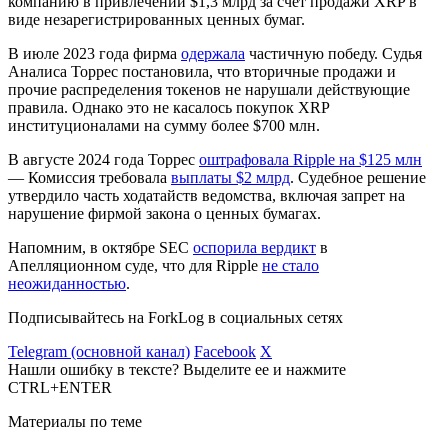
компанию в привлечении $1,3 млрд за счет продажи XRP в
виде незарегистрированных ценных бумаг.
В июле 2023 года фирма
одержала
частичную победу. Судья
Аналиса Торрес постановила, что вторичные продажи и
прочие распределения токенов не нарушали действующие
правила. Однако это не касалось покупок XRP
институционалами на сумму более $700 млн.
В августе 2024 года Торрес
оштрафовала Ripple на $125 млн
— Комиссия требовала
выплаты $2 млрд
. Судебное решение
утвердило часть ходатайств ведомства, включая запрет на
нарушение фирмой закона о ценных бумагах.
Напомним, в октябре SEC
оспорила вердикт
в
Апелляционном суде, что для Ripple
не стало
неожиданностью
.
Подписывайтесь на ForkLog в социальных сетях
Telegram (основной канал)
Facebook
X
Нашли ошибку в тексте? Выделите ее и нажмите
CTRL+ENTER
Материалы по теме