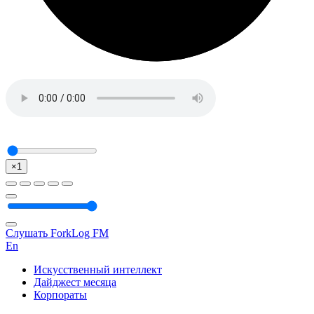
×1
Слушать ForkLog FM
En
Искусственный интеллект
Дайджест месяца
Корпораты