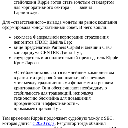
стейблкоин Ripple готов стать золотым стандартом
для корпоративного сектора», — заявил
Гарлингхаус.
Для «ответственного» вывода монеты на рынок компания
сформировала консультативный совет. В него вошли:
экс-глава Федеральной корпорации страхования
депозитов (FDIC) Шейла Бэр;
вице-председатель Partners Capital и бывший CEO
консорциума CENTRE Дэвид Пут;
соучредитель и исполнительный председатель Ripple
Крис Ларсен.
«Стейблкоины являются важнейшим компонентом
в развитии цифровой экономики, обеспечивая
мост между традиционными финансами и рынком
криптовалют. Они обеспечивают необходимую
стабильность для транзакций, используя
технологию блокчейна для повышения
прозрачности и эффективности», —
прокомментировал Пут.
Тем временем Ripple продолжает судебную тяжбу с
SEC
,
которая длится
с 2020 года
. Регулятор тогда обвинил