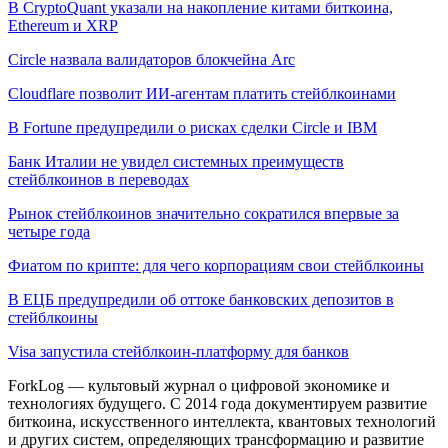
В CryptoQuant указали на накопление китами биткоина,
Ethereum и XRP
Circle назвала валидаторов блокчейна Arc
Cloudflare позволит ИИ-агентам платить стейблкоинами
В Fortune предупредили о рисках сделки Circle и IBM
Банк Италии не увидел системных преимуществ
стейблкоинов в переводах
Рынок стейблкоинов значительно сократился впервые за
четыре года
Фиатом по крипте: для чего корпорациям свои стейблкоины
В ЕЦБ предупредили об оттоке банковских депозитов в
стейблкоины
Visa запустила стейблкоин-платформу для банков
ForkLog — культовый журнал о цифровой экономике и
технологиях будущего. С 2014 года документируем развитие
биткоина, искусственного интеллекта, квантовых технологий
и других систем, определяющих трансформацию и развитие