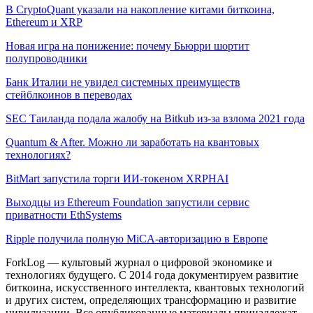
В CryptoQuant указали на накопление китами биткоина,
Ethereum и XRP
Новая игра на понижение: почему Бьюрри шортит
полупроводники
Банк Италии не увидел системных преимуществ
стейблкоинов в переводах
SEC Таиланда подала жалобу на Bitkub из-за взлома 2021 года
Quantum & After. Можно ли заработать на квантовых
технологиях?
BitMart запустила торги ИИ-токеном XRPHAI
Выходцы из Ethereum Foundation запустили сервис
приватности EthSystems
Ripple получила полную MiCA-авторизацию в Европе
ForkLog — культовый журнал о цифровой экономике и
технологиях будущего. С 2014 года документируем развитие
биткоина, искусственного интеллекта, квантовых технологий
и других систем, определяющих трансформацию и развитие
цивилизации.
Все опубликованные материалы принадлежат