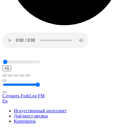
×1
Слушать ForkLog FM
En
Искусственный интеллект
Дайджест месяца
Корпораты