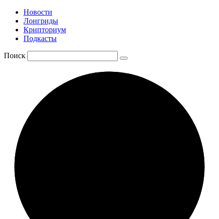
Новости
Лонгриды
Крипториум
Подкасты
Поиск