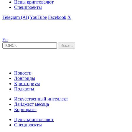
Цены криптовалют
Спецпроекты
Telegram (AI)
YouTube
Facebook
X
En
Новости
Лонгриды
Крипториум
Подкасты
Искусственный интеллект
Дайджест месяца
Корпораты
Цены криптовалют
Спецпроекты