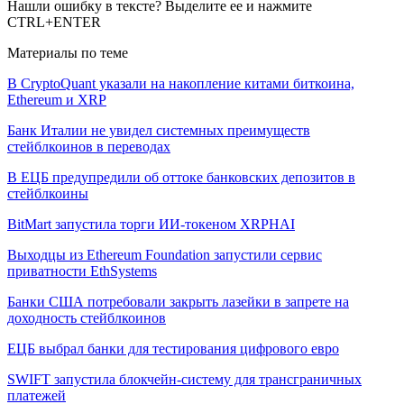
Нашли ошибку в тексте? Выделите ее и нажмите
CTRL+ENTER
Материалы по теме
В CryptoQuant указали на накопление китами биткоина,
Ethereum и XRP
Банк Италии не увидел системных преимуществ
стейблкоинов в переводах
В ЕЦБ предупредили об оттоке банковских депозитов в
стейблкоины
BitMart запустила торги ИИ-токеном XRPHAI
Выходцы из Ethereum Foundation запустили сервис
приватности EthSystems
Банки США потребовали закрыть лазейки в запрете на
доходность стейблкоинов
ЕЦБ выбрал банки для тестирования цифрового евро
SWIFT запустила блокчейн-систему для трансграничных
платежей