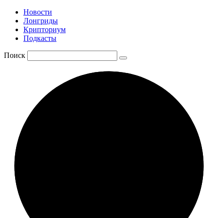
Новости
Лонгриды
Крипториум
Подкасты
Поиск