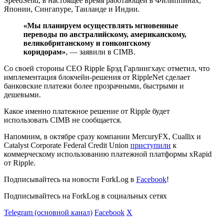
SpeedSend, в настоящее время работающей в Филиппинах,
Японии, Сингапуре, Таиланде и Индии.
«Мы планируем осуществлять мгновенные
переводы по австралийскому, американскому,
великобританскому и гонконгскому
коридорам»
, — заявили в CIMB.
Со своей стороны CEO Ripple Брэд Гарлингхаус отметил, что
имплементация блокчейн-решения от RippleNet сделает
банковские платежи более прозрачными, быстрыми и
дешевыми.
Какое именно платежное решение от Ripple будет
использовать CIMB не сообщается.
Напомним, в октябре сразу компании MercuryFX, Cuallix и
Catalyst Corporate Federal Credit Union
приступили
к
коммерческому использованию платежной платформы xRapid
от Ripple.
Подписывайтесь на новости ForkLog в
Facebook
!
Подписывайтесь на ForkLog в социальных сетях
Telegram (основной канал)
Facebook
X