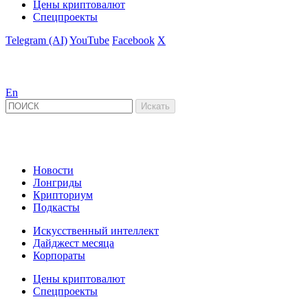
Цены криптовалют
Спецпроекты
Telegram (AI)
YouTube
Facebook
X
En
Новости
Лонгриды
Крипториум
Подкасты
Искусственный интеллект
Дайджест месяца
Корпораты
Цены криптовалют
Спецпроекты