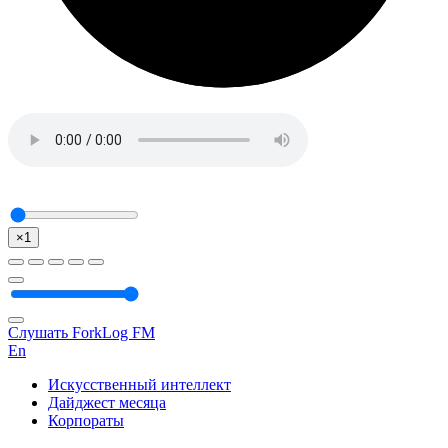
×1
Слушать ForkLog FM
En
Искусственный интеллект
Дайджест месяца
Корпораты