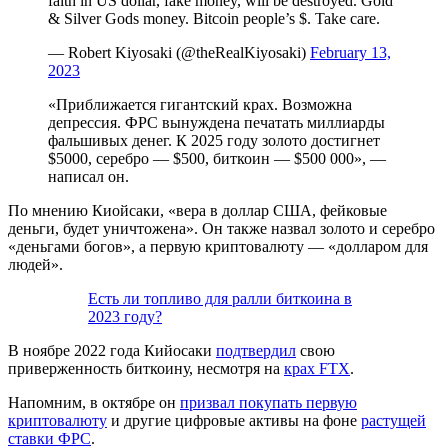
faith in US dollar, fake money, will be destroyed. Gold
& Silver Gods money. Bitcoin people’s $. Take care.
— Robert Kiyosaki (@theRealKiyosaki)
February 13,
2023
«Приближается гигантский крах. Возможна
депрессия.
ФРС
вынуждена печатать миллиарды
фальшивых денег. К 2025 году золото достигнет
$5000, серебро — $500, биткоин — $500 000», —
написал он.
По мнению Киойсаки, «вера в доллар США, фейковые
деньги, будет уничтожена». Он также назвал золото и серебро
«деньгами богов», а первую криптовалюту — «долларом для
людей».
Есть ли топливо для ралли биткоина в
2023 году?
В ноябре 2022 года Кийосаки
подтвердил
свою
приверженность биткоину, несмотря на
крах FTX
.
Напомним, в октябре он
призвал покупать первую
криптовалюту
и другие цифровые активы на фоне
растущей
ставки ФРС
.