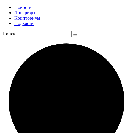
Новости
Лонгриды
Крипториум
Подкасты
Поиск