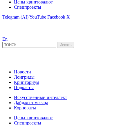
Цены криптовалют
Спецпроекты
Telegram (AI)
YouTube
Facebook
X
En
Новости
Лонгриды
Крипториум
Подкасты
Искусственный интеллект
Дайджест месяца
Корпораты
Цены криптовалют
Спецпроекты