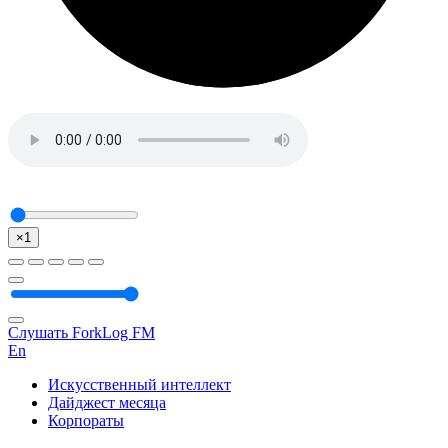
×1
Слушать ForkLog FM
En
Искусственный интеллект
Дайджест месяца
Корпораты