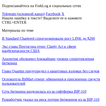
Подписывайтесь на ForkLog в социальных сетях
Telegram (основной канал)
Facebook
X
Нашли ошибку в тексте? Выделите ее и нажмите
CTRL+ENTER
Материалы по теме
В Standard Chartered спрогнозировали рост LINK до $200
Экс-глава Пентагона отнес Clarity Act к сфере
нацбезопасности США
Аналитик обозначил ближайшие уровни сопротивления
биткоина
Глава Quantus предупредил о квантовых взломах без следов
Основатель BitMart отверг обвинения в присвоении средств
пользователей
Сеть биткоина разделилась из-за софтфорка BIP-110
Разработчик указал на риск потери биткоинов из-за BIP-110