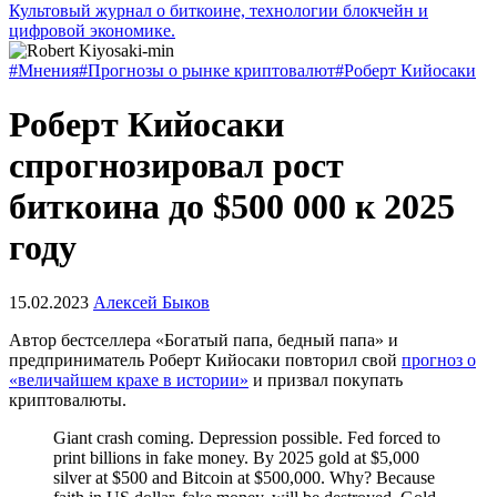
Культовый журнал о биткоине, технологии блокчейн и
цифровой экономике.
#Мнения
#Прогнозы о рынке криптовалют
#Роберт Кийосаки
Роберт Кийосаки
спрогнозировал рост
биткоина до $500 000 к 2025
году
15.02.2023
Алексей Быков
Автор бестселлера «Богатый папа, бедный папа» и
предприниматель Роберт Кийосаки повторил свой
прогноз о
«величайшем крахе в истории»
и призвал покупать
криптовалюты.
Giant crash coming. Depression possible. Fed forced to
print billions in fake money. By 2025 gold at $5,000
silver at $500 and Bitcoin at $500,000. Why? Because