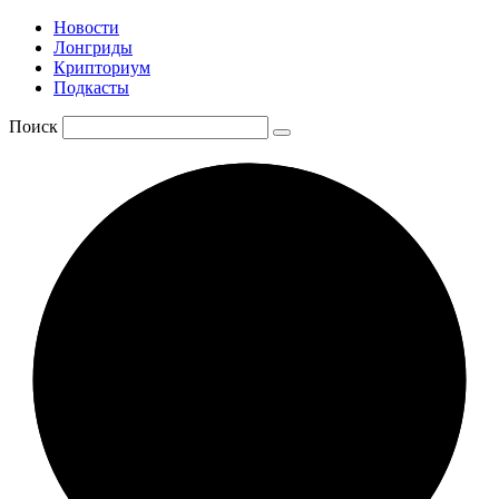
Новости
Лонгриды
Крипториум
Подкасты
Поиск