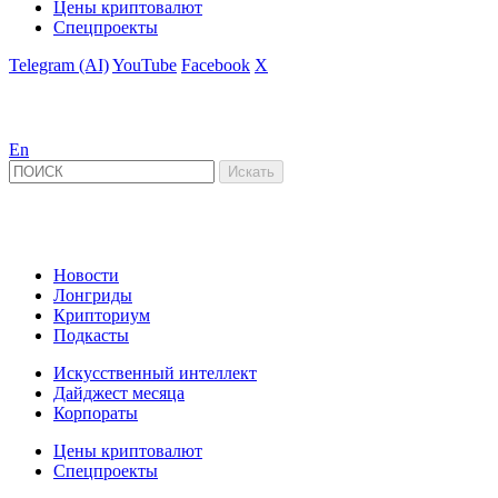
Цены криптовалют
Спецпроекты
Telegram (AI)
YouTube
Facebook
X
En
Новости
Лонгриды
Крипториум
Подкасты
Искусственный интеллект
Дайджест месяца
Корпораты
Цены криптовалют
Спецпроекты