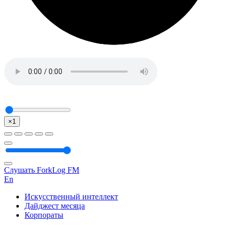
×1
Слушать ForkLog FM
En
Искусственный интеллект
Дайджест месяца
Корпораты