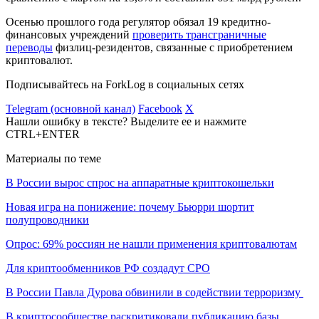
Осенью прошлого года регулятор обязал 19 кредитно-
финансовых учреждений
проверить трансграничные
переводы
физлиц-резидентов, связанные с приобретением
криптовалют.
Подписывайтесь на ForkLog в социальных сетях
Telegram (основной канал)
Facebook
X
Нашли ошибку в тексте? Выделите ее и нажмите
CTRL+ENTER
Материалы по теме
В России вырос спрос на аппаратные криптокошельки
Новая игра на понижение: почему Бьюрри шортит
полупроводники
Опрос: 69% россиян не нашли применения криптовалютам
Для криптообменников РФ создадут СРО
В России Павла Дурова обвинили в содействии терроризму
В криптосообществе раскритиковали публикацию базы