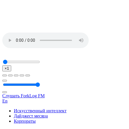
×1
Слушать ForkLog FM
En
Искусственный интеллект
Дайджест месяца
Корпораты