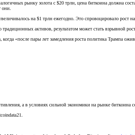
налогичных рынку золота с $20 трлн, цена биткоина должна сос
т они.
величивалось на $1 трлн ежегодно. Это спровоцировало рост на
сто традиционных активов, результатом может стать взрывной ро
, когда «после пары лет замедления роста политика Трампа ожи
ивления, а в условиях сильной экономики на рынке биткоина со
coindata21.