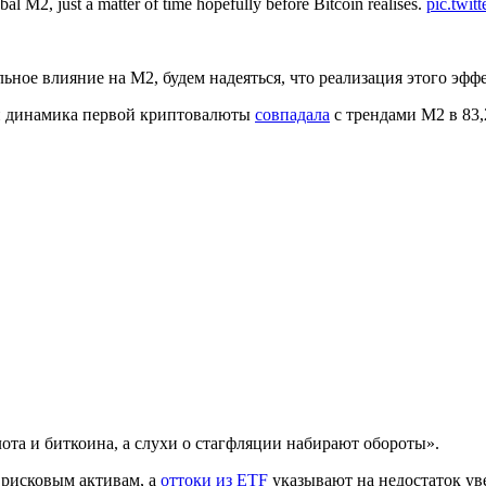
bal M2, just a matter of time hopefully before Bitcoin realises.
pic.twi
ьное влияние на M2, будем надеяться, что реализация этого эф
и динамика первой криптовалюты
совпадала
с трендами M2 в 83,
ота и биткоина, а слухи о стагфляции набирают обороты».
 рисковым активам, а
оттоки из ETF
указывают на недостаток ув