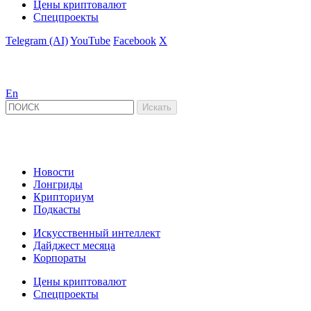
Цены криптовалют
Спецпроекты
Telegram (AI)
YouTube
Facebook
X
En
Новости
Лонгриды
Крипториум
Подкасты
Искусственный интеллект
Дайджест месяца
Корпораты
Цены криптовалют
Спецпроекты