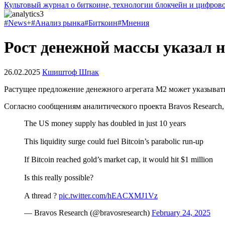
Культовый журнал о биткоине, технологии блокчейн и цифров
#News+
#Анализ рынка
#Биткоин
#Мнения
Рост денежной массы указал 
26.02.2025
Кшиштоф Шпак
Растущее предложение денежного агрегата M2 может указывать
Согласно сообщениям аналитического проекта Bravos Research,
The US money supply has doubled in just 10 years
This liquidity surge could fuel Bitcoin’s parabolic run-up
If Bitcoin reached gold’s market cap, it would hit $1 million
Is this really possible?
A thread ?
pic.twitter.com/hEACXMJ1Vz
— Bravos Research (@bravosresearch)
February 24, 2025