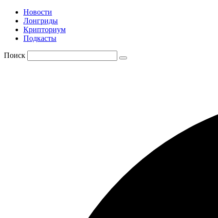
Новости
Лонгриды
Крипториум
Подкасты
Поиск