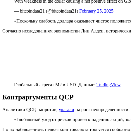
With weakness in the dollar causing a net positive effect on Glo
— bitcoindata21 (@bitcoindata21)
February 25, 2025
«Поскольку слабость доллара оказывает чистое положител
Согласно исследованиям экономистки Лин Алден, историческ
Глобальный агрегат М2 в USD. Данные:
TradingView
.
Контраргументы QCP
Аналитики QCP, напротив,
указали
на рост неопределенности:
«Глобальный уход от рисков привел к падению акций, зол
По их наблюдениям, первая криптовалюта торгуется сообразно