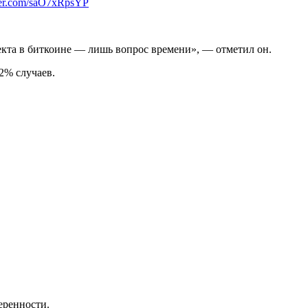
tter.com/saO7xRpsYP
фекта в биткоине — лишь вопрос времени», — отметил он.
2% случаев.
еренности.