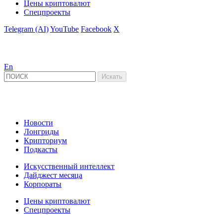
Цены криптовалют
Спецпроекты
Telegram (AI)
YouTube
Facebook
X
En
Новости
Лонгриды
Крипториум
Подкасты
Искусственный интеллект
Дайджест месяца
Корпораты
Цены криптовалют
Спецпроекты