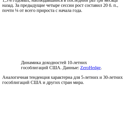
1,5% годовых, наблюдавшийся в последний раз три месяца
назад. За предыдущие четыре сессии рост составил 20 б. п.,
почти ¼ от всего прироста с начала года.
Динамика доходностей 10-летних
гособлигаций США. Данные:
ZeroHedge
.
Аналогичная тенденция характерна для 5-летних и 30-летних
гособлигаций США и других стран мира.