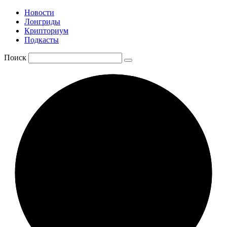
Новости
Лонгриды
Крипториум
Подкасты
Поиск