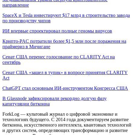
направление
SpaceX и Tesla инвестируют $17 млрд в строительство завода
по производству чипов
ИИ впервые спроектировал полные геномы вирусов
Крипто-PAC потратили более $1,5 млн после поражения на
праймериз в Мичигане
Сенат США перенес голосование по CLARITY Act на
сентябрь
Сенат США «зашел в тупик» в вопросе принятия CLARITY
Act
ChatGPT стал основным ИИ-инструментом Конгресса США
В Glassnode зафиксировали рекордно долгую фазу
капитуляции биткоина
ForkLog — культовый журнал о цифровой экономике и
технологиях будущего. С 2014 года документируем развитие
биткоина, искусственного интеллекта, квантовых технологий
и других систем, определяющих трансформацию и развитие