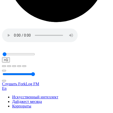
×1
Слушать ForkLog FM
En
Искусственный интеллект
Дайджест месяца
Корпораты