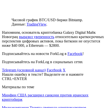
Часовой график BTC/USD биржи Bitstamp.
Данные:
TradingView
.
Напомним, основатель криптобанка Galaxy Digital Майк
Новограц
выразил уверенность
относительно краткосрочных
перспектив цифровых активов, пока биткоин не опустится
ниже $40 000, а Ethereum — $2800.
Подписывайтесь на новости ForkLog в
Facebook
!
Подписывайтесь на ForkLog в социальных сетях
Telegram (основной канал)
Facebook
X
Нашли ошибку в тексте? Выделите ее и нажмите
CTRL+ENTER
Материалы по теме
Минфин США расширил санкции против иранских
криптобирж
Медиакомпания Трампа свернула криптовалютное