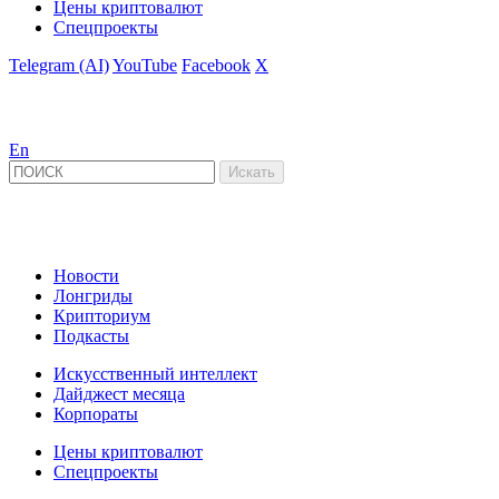
Цены криптовалют
Спецпроекты
Telegram (AI)
YouTube
Facebook
X
En
Новости
Лонгриды
Крипториум
Подкасты
Искусственный интеллект
Дайджест месяца
Корпораты
Цены криптовалют
Спецпроекты