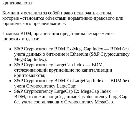
криптовалюты.
Компания оставила за собой право исключать активы,
которые «становятся объектами нормативно-правового или
юридического преследования».
Помимо BDM, организация представила четыре менее
широких индекса:
S&P Cryptocurrency BDM Ex-MegaCap Index — BDM без
учета данных о биткоине и Ethereum (S&P Cryptocurrency
MegaCap Index);
S&P Cryptocurrency LargeCap Index — BDM,
отслеживающий крупнейшие по капитализации
криптовалюты;
S&P Cryptocurrency BDM Ex-LargeCap Index — BDM без
учета Cryptocurrency LargeCap;
S&P Cryptocurrency LargeCap Ex-MegaCap Index —
BDM, отслеживающий данные Cryptocurrency LargeCap
без учета составляющих Cryptocurrency MegaCap.