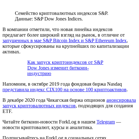
Семейство криптовалютных индексов S&P.
Данные: S&P Dow Jones Indices.
В компании отметили, что новая линейка индексов
предлагает более широкий взгляд на рынок, в отличие от
запущенных в мае S&P Bitcoin Index и S&P Ethereum Index
,
которые сфокусированы на крупнейших по капитализации
активах.
Как запуск криптоиндексов от S&P
Dow Jones изменит биткоин-
индустрию
Напомним, в октябре 2019 года фондовая биржа Nasdaq
представила индекс CIX100 на основе 100 криптоактивов
.
В декабре 2020 года Чикагская биржа опционов
анонсировала
запуск криптовалютных индексов
, подходящих для создания
ETF
.
Читайте биткоин-новости ForkLog в нашем
Telegram
—
новости криптовалют, курсы и аналитика.
Подписывайтесь на ForkLog в социальных сетях