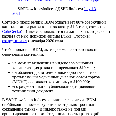
— S&PDowJonesIndices (@SPDJIndices)
July 13,
2021
Согласно пресс-релизу, BDM охватывает 80% совокупной
капитализации рынка криптовалют (~$1,3 трлн, согласно
CoinGecko
). Индекс основывается на данных и методологии
расчета от нью-йоркской фирмы Lukka. Стороны
сотрудничают
с декабря 2020 года.
Чтобы попасть в BDM, актив должен соответствовать
следующим критериям:
на момент включения в индекс его рыночная
капитализация равна или превышает $10 млн;
он обладает достаточной ликвидностью — его
трехмесячный медианный дневной объем торгов
(MDVT) составляет как минимум $100 000;
его разработчики опубликовали официальный
технический документ.
В S&P Dow Jones Indices решили исключить из BDM
стейблкоины, поскольку они «не отражают рост или
сокращение рынка». В индекс также не попали
ориентированные на конфиденциальность транзакций