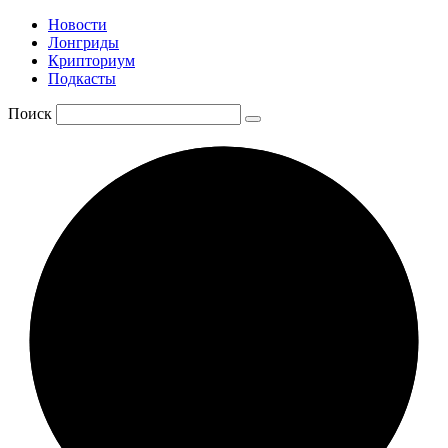
Новости
Лонгриды
Крипториум
Подкасты
Поиск