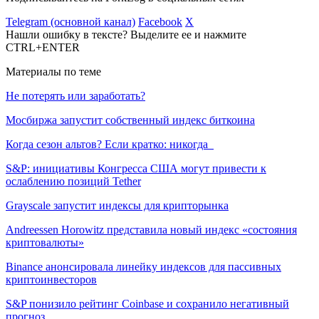
Telegram (основной канал)
Facebook
X
Нашли ошибку в тексте? Выделите ее и нажмите
CTRL+ENTER
Материалы по теме
Не потерять или заработать?
Мосбиржа запустит собственный индекс биткоина
Когда сезон альтов? Если кратко: никогда
S&P: инициативы Конгресса США могут привести к
ослаблению позиций Tether
Grayscale запустит индексы для крипторынка
Andreessen Horowitz представила новый индекс «состояния
криптовалюты»
Binance анонсировала линейку индексов для пассивных
криптоинвесторов
S&P понизило рейтинг Coinbase и сохранило негативный
прогноз