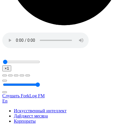
×1
Слушать ForkLog FM
En
Искусственный интеллект
Дайджест месяца
Корпораты