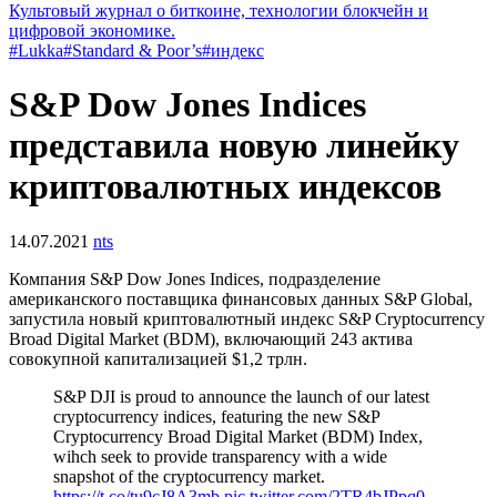
Культовый журнал о биткоине, технологии блокчейн и
цифровой экономике.
#Lukka
#Standard & Poor’s
#индекс
S&P Dow Jones Indices
представила новую линейку
криптовалютных индексов
14.07.2021
nts
Компания S&P Dow Jones Indices, подразделение
американского поставщика финансовых данных S&P Global,
запустила новый криптовалютный индекс S&P Cryptocurrency
Broad Digital Market (BDM), включающий 243 актива
совокупной капитализацией $1,2 трлн.
S&P DJI is proud to announce the launch of our latest
cryptocurrency indices, featuring the new S&P
Cryptocurrency Broad Digital Market (BDM) Index,
wihch seek to provide transparency with a wide
snapshot of the cryptocurrency market.
https://t.co/tu9cJ8A3mb
pic.twitter.com/2TR4bJPpq0