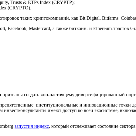
quity, Trusts & ETPs Index (CRYPTP);
Index (CRYPTO).
ровок таких криптокомпаний, как Bit Digital, Bitfarms, Coinbas
, Facebook, Mastercard, а также биткоин- и Ethereum-трастов Gra
 призваны создать «по-настоящему диверсифицированный портфе
препятственные, институциональные и инновационные точки до
сам инвестконсультанты имеют доступ ко всей экосистеме, вклю
oomberg
запустил индекс
, который отслеживает состояние сектор