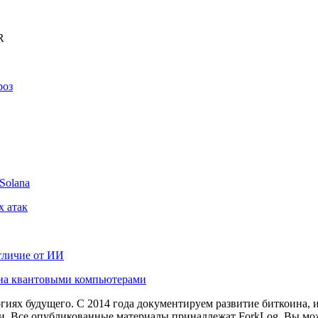
R
роз
Solana
х атак
тличие от ИИ
оина квантовыми компьютерами
иях будущего. С 2014 года документируем развитие биткоина, 
и.
Все опубликованные материалы принадлежат ForkLog. Вы мож