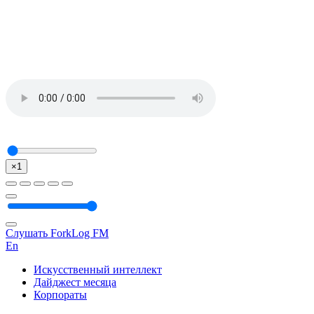
×1
Слушать ForkLog FM
En
Искусственный интеллект
Дайджест месяца
Корпораты