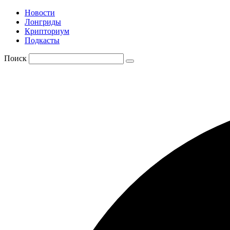
Новости
Лонгриды
Крипториум
Подкасты
Поиск