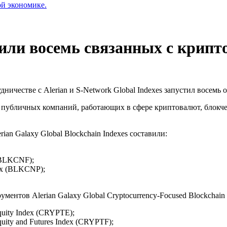
ой экономике.
стили восемь связанных с крип
удничестве с Alerian и S-Network Global Indexes запустил восем
 публичных компаний, работающих в сфере криптовалют, блокче
an Galaxy Global Blockchain Indexes составили:
 (BLKCNF);
dex (BLKCNP);
нтов Alerian Galaxy Global Cryptocurrency-Focused Blockchain 
quity Index (CRYPTE);
quity and Futures Index (CRYPTF);