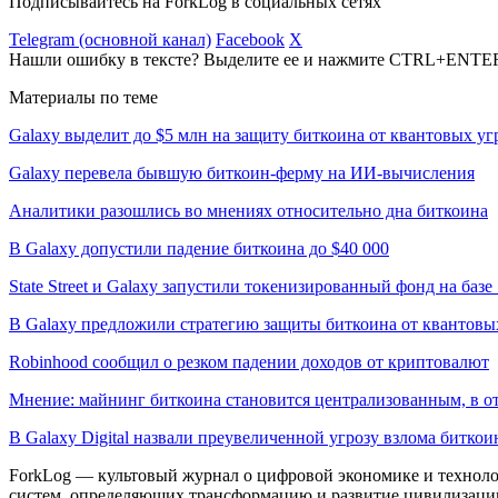
Подписывайтесь на ForkLog в социальных сетях
Telegram (основной канал)
Facebook
X
Нашли ошибку в тексте? Выделите ее и нажмите CTRL+ENTE
Материалы по теме
Galaxy выделит до $5 млн на защиту биткоина от квантовых уг
Galaxy перевела бывшую биткоин-ферму на ИИ-вычисления
Аналитики разошлись во мнениях относительно дна биткоина
В Galaxy допустили падение биткоина до $40 000
State Street и Galaxy запустили токенизированный фонд на базе 
В Galaxy предложили стратегию защиты биткоина от квантовы
Robinhood сообщил о резком падении доходов от криптовалют
Мнение: майнинг биткоина становится централизованным, в о
В Galaxy Digital назвали преувеличенной угрозу взлома битк
ForkLog — культовый журнал о цифровой экономике и технолог
систем, определяющих трансформацию и развитие цивилизаци