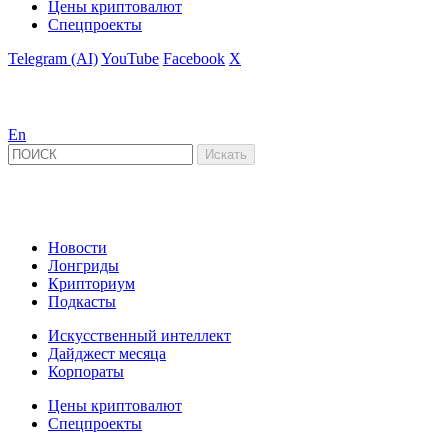
Цены криптовалют
Спецпроекты
Telegram (AI)
YouTube
Facebook
X
En
Новости
Лонгриды
Крипториум
Подкасты
Искусственный интеллект
Дайджест месяца
Корпораты
Цены криптовалют
Спецпроекты