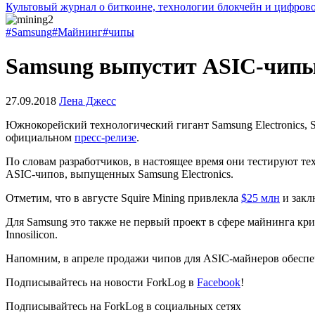
Культовый журнал о биткоине, технологии блокчейн и цифров
#Samsung
#Майнинг
#чипы
Samsung выпустит ASIC-чипы 
27.09.2018
Лена Джесс
Южнокорейский технологический гигант Samsung Electronics, S
официальном
пресс-релизе
.
По словам разработчиков, в настоящее время они тестируют т
ASIC-чипов, выпущенных Samsung Electronics.
Отметим, что в августе Squire Mining привлекла
$25 млн
и закл
Для Samsung это также не первый проект в сфере майнинга к
Innosilicon.
Напомним, в апреле продажи чипов для ASIC-майнеров обеспе
Подписывайтесь на новости ForkLog в
Facebook
!
Подписывайтесь на ForkLog в социальных сетях