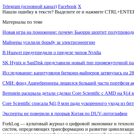
Telegram (основной канал)
Facebook
X
Нашли ошибку в тексте? Выделите ее и нажмите CTRL+ENTE
Материалы по теме
Новая игра на понижение: почему Бьюрри шортит полупровод
Майнеры усилили борьбу за электроэнергию
В Huawei предупредили о пределе чипов Nvidia
SK Hynix и SanDisk представили новый тип промежуточной п
Исследование: капитуляция биткоин-майнеров затянулась на 2
СМИ: фонд Ашенбреннера лишился большей части портфеля а
Bernstein раскрыла детали сделки Core Scientific с AMD на $14 
Core Scientific списала $41,9 млн ради ускоренного ухода из б
Эксперты не поверили в прорыв Китая по DUV-литографии
ForkLog — культовый журнал о цифровой экономике и технолог
систем, определяющих трансформацию и развитие цивилизаци