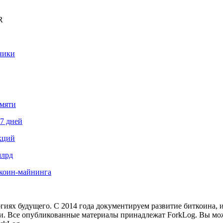
R
ники
амяти
87 дней
кций
млрд
иткоин-майнинга
иях будущего. С 2014 года документируем развитие биткоина, 
и.
Все опубликованные материалы принадлежат ForkLog. Вы мож