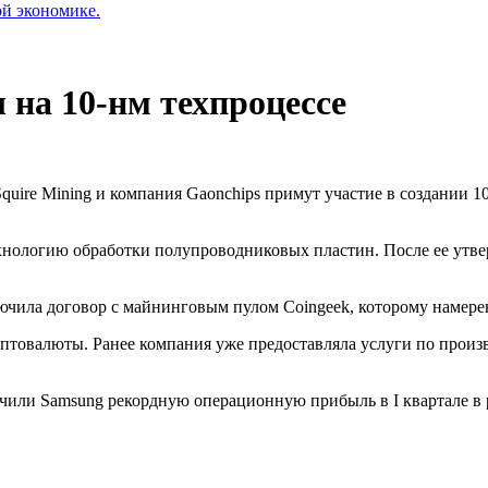
ой экономике.
на 10-нм техпроцессе
quire Mining и компания Gaonchips примут участие в создании 1
ехнологию обработки полупроводниковых пластин. После ее утве
ючила договор с майнинговым пулом Coingeek, которому намере
риптовалюты. Ранее компания уже предоставляла услуги по про
чили Samsung рекордную операционную прибыль в I квартале в