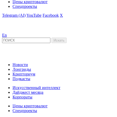
Цены криптовалют
Спецпроекты
Telegram (AI)
YouTube
Facebook
X
En
Новости
Лонгриды
Крипториум
Подкасты
Искусственный интеллект
Дайджест месяца
Корпораты
Цены криптовалют
Спецпроекты