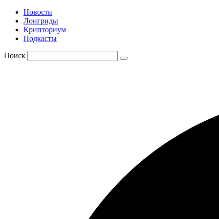
Новости
Лонгриды
Крипториум
Подкасты
Поиск