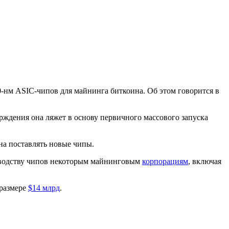
0-нм ASIC-чипов для майнинга биткоина. Об этом говорится в
рждения она ляжет в основу первичного массового запуска
на поставлять новые чипы.
изводству чипов некоторым майнинговым
корпорациям
, включая
 размере
$14 млрд
.