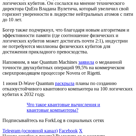
логических кубитов. Он сослался на мнение технического
директора QuEra Владана Вулетича, который увеличил свой
горизонт уверенности в лидерстве нейтральных атомов с пяти
до 10 лет.
Богер также подчеркнул, что благодаря новым алгоритмам и
эффективности памяти (где соотношение физических и
логических кубитов может достигать почти 2:1), индустрии
не потребуются миллионы физических кубитов для
достижения прикладного превосходства.
Напомним, в мае Quantum Machines
заявила
о медианной
точности двухкубитных операций 99,5% на коммерческом
сверхпроводящем процессоре Novera от Rigetti.
1 июня D-Wave Quantum
раскрыла
планы по созданию
отказоустойчивого квантового компьютера на 100 логических
кубитах к 2032 году.
Что такое квантовые вычисления и
квантовые компьютеры?
Подписывайтесь на ForkLog в социальных сетях
Telegram (основной канал)
Facebook
X