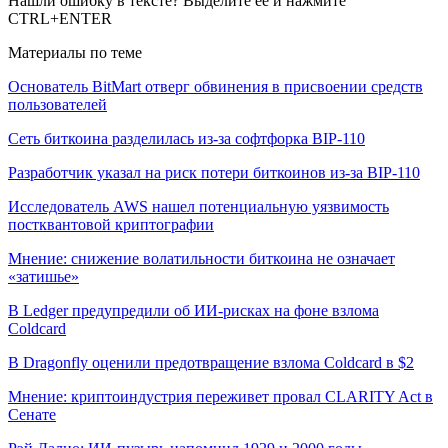
Нашли ошибку в тексте? Выделите ее и нажмите
CTRL+ENTER
Материалы по теме
Основатель BitMart отверг обвинения в присвоении средств
пользователей
Сеть биткоина разделилась из-за софтфорка BIP-110
Разработчик указал на риск потери биткоинов из-за BIP-110
Исследователь AWS нашел потенциальную уязвимость
постквантовой криптографии
Мнение: снижение волатильности биткоина не означает
«затишье»
В Ledger предупредили об ИИ-рисках на фоне взлома
Coldcard
В Dragonfly оценили предотвращение взлома Coldcard в $2
Мнение: криптоиндустрия переживет провал CLARITY Act в
Сенате