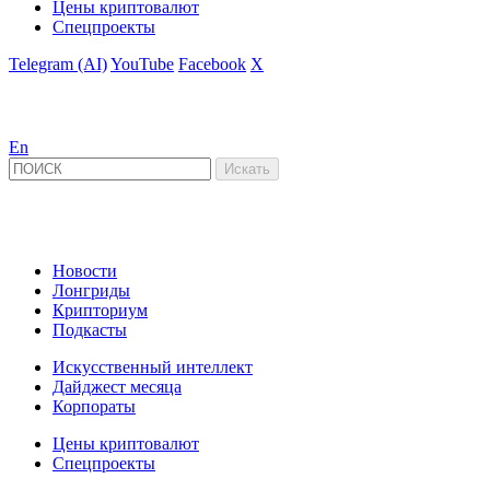
Цены криптовалют
Спецпроекты
Telegram (AI)
YouTube
Facebook
X
En
Новости
Лонгриды
Крипториум
Подкасты
Искусственный интеллект
Дайджест месяца
Корпораты
Цены криптовалют
Спецпроекты