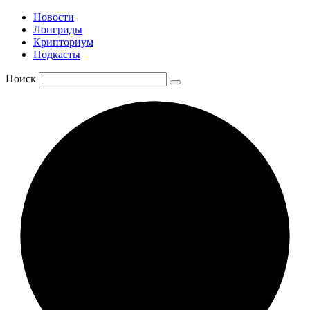
Новости
Лонгриды
Крипториум
Подкасты
Поиск