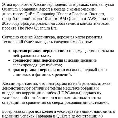
Этим прогнозом Хассингер поделился в рамках спецвыпуска
Quantum Computing Report в беседе с коммерческим
директором QuEra Computing Ювалем Богером. Эксперт,
проработавший около 10 лет в IBM Quantum и AWS, в начале
2026 года сфокусировался на собственном консалтинговом
проекте The New Quantum Era.
Согласно оценке Хассингера, дорожная карта развития
технологий будет выглядеть следующим образом:
краткосрочная перспектива:
преимущество систем на
нейтральных атомах;
среднесрочная перспектива:
доминирование
сверхпроводящих кубитов;
долгосрочная перспектива:
выход на первый план
спиновых и фотонных решений.
Хассингер отметил, что платформы на нейтральных атомах
демонстрируют отличные темпы масштабирования и
внедрения коррекции ошибок (
LDPC-коды
), однако их
«ахиллесовой пятой» остается низкая тактовая частота
операций по сравнению со сверхпроводящими системами.
Богер назвал прогноз коллеги «консервативным», напомнив о
недавних успехах Гарварда и QuEra в демонстрации 48