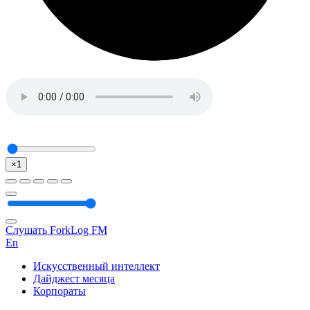
×1
Слушать ForkLog FM
En
Искусственный интеллект
Дайджест месяца
Корпораты