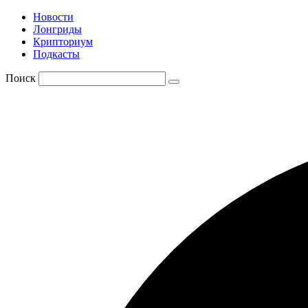
Новости
Лонгриды
Крипториум
Подкасты
Поиск