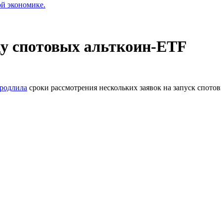
ой экономике.
ду спотовых альткоин-ETF
родлила
сроки рассмотрения нескольких заявок на запуск спото