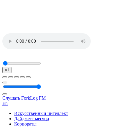
×1
Слушать ForkLog FM
En
Искусственный интеллект
Дайджест месяца
Корпораты