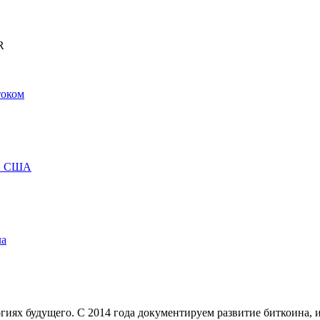
R
током
 в США
ла
иях будущего. С 2014 года документируем развитие биткоина, 