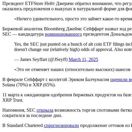
Президент ETFStore Нейт Джерачи обратил внимание, что регу
оказались предложения о выкупах в натуральной форме для фон
«Ничего удивительного, просто это займет какое-то вре
Биржевой аналитик Bloomberg Джеймс Сейффарт назвал ход ре
SEC — кандидатура
номинированного
президентом Дональдом 
Yes, the SEC just punted on a bunch of alt coin ETF filings in
doesn't change our (relatively high) odds of approval. Also note
— James Seyffart (@JSeyff)
March 11, 2025
«Это не отменяет наших (относительно высоких) шансов 
В феврале Сейффарт с коллегой Эриком Балчунасом
оценили в
Solana (70%) и XRP (65%).
11 марта к ожидающим одобрения биржевых продуктов на базе
XRP Trust.
Напомним, SEC
открыла
возможность торгов спотовыми биткои
сократился за последние дни.
В Standard Chartered
спрогнозировали
продолжение оттоков из B