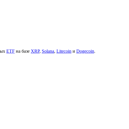
вых
ETF
на базе
XRP
,
Solana
,
Litecoin
и
Dogecoin
.