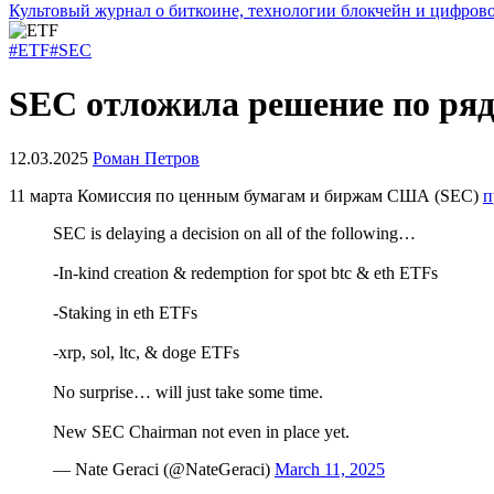
Культовый журнал о биткоине, технологии блокчейн и цифров
#ETF
#SEC
SEC отложила решение по ря
12.03.2025
Роман Петров
11 марта Комиссия по ценным бумагам и биржам США (SEC)
п
SEC is delaying a decision on all of the following…
-In-kind creation & redemption for spot btc & eth ETFs
-Staking in eth ETFs
-xrp, sol, ltc, & doge ETFs
No surprise… will just take some time.
New SEC Chairman not even in place yet.
— Nate Geraci (@NateGeraci)
March 11, 2025