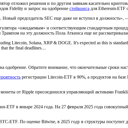
лятор отложил решения и по другим заявкам касательно крипто
дов Fidelity и запрос на одобрение
стейкинга
для Ethereum-ETF 
мя. Новый председатель SEC еще даже не вступил в должность», 
гулятора «ожидаемым» и соответствующим стандартным процедур
Трампом на эту должность Пола Аткинса еще не рассматривала
cluding Litecoin, Solana, XRP & DOGE. It's expected as this is standar
 that the final deadlines…
на одобрение. Обратите внимание, что окончательные сроки наст
ероятность
регистрации Litecoin-ETF в 90%, а продуктов на баз
 монеты от Ripple присоединился управляющий активами Frankli
н-ETF в январе 2024 года. На 27 февраля 2025 года совокупны
TC-ETF. По оценке Bitwise, в 2025 году в структуры поступит 