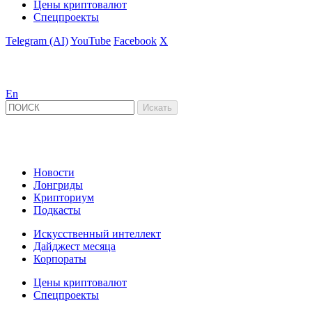
Цены криптовалют
Спецпроекты
Telegram (AI)
YouTube
Facebook
X
En
Новости
Лонгриды
Крипториум
Подкасты
Искусственный интеллект
Дайджест месяца
Корпораты
Цены криптовалют
Спецпроекты