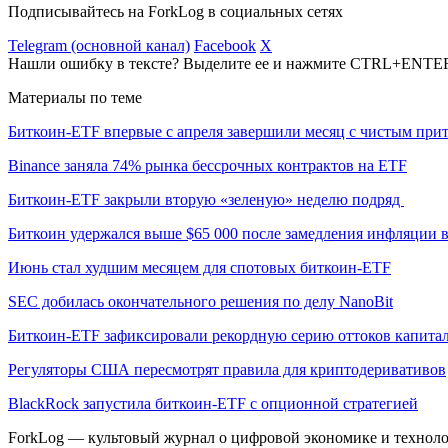
Подписывайтесь на ForkLog в социальных сетях
Telegram (основной канал)
Facebook
X
Нашли ошибку в тексте? Выделите ее и нажмите CTRL+ENTE
Материалы по теме
Биткоин-ETF впервые с апреля завершили месяц с чистым при
Binance заняла 74% рынка бессрочных контрактов на ETF
Биткоин-ETF закрыли вторую «зеленую» неделю подряд
Биткоин удержался выше $65 000 после замедления инфляции
Июнь стал худшим месяцем для спотовых биткоин-ETF
SEC добилась окончательного решения по делу NanoBit
Биткоин-ETF зафиксировали рекордную серию оттоков капита
Регуляторы США пересмотрят правила для криптодеривативов
BlackRock запустила биткоин-ETF с опционной стратегией
ForkLog — культовый журнал о цифровой экономике и технолог