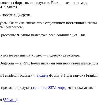
валютных биржевых продуктов. В их числе, например,
от 21Shares.
— добавил Джерачи.
ам. Он также связал это с отсутствием постоянного главы
сь Конгрессом.
d procedure & Atkins hasn't even been confirmed yet. This
упят не раньше октября», — подчеркнул эксперт.
е Dogecoin — в 75%. Более низкими они посчитали шансы для
n Templeton. Компания
подала
форму S-1 для запуска Franklin
й приток в продукты
составил $37,1 млрд
, хотя показатель и
до
$50 млрд
.