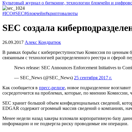
Культовый журнал о биткоине, технологии блокчейн и цифров
#ICO
#SEC
#блокчейн
#криптовалюты
SEC создала киберподразделе
26.09.2017
Алекс Кондратюк
В рамках борьбы с киберпреступностью Комиссия по ценным бу
связанным с технологией распределенного реестра и сферой пе
News release: SEC Announces Enforcement Initiatives to Comb
— SEC_News (@SEC_News)
25 сентября 2017 г.
Как сообщается в
пресс-релизе
, новое подразделение возглави
сосредоточится на проблемах, которые, по мнению Комиссии,
SEC хранит большой объем конфиденциальных сведений, котор
EDGAR содержит огромный массив сведений о компаниях, начи
Менее недели назад хакеры взломали корпоративную базу данн
информацию и не подвергла риску проводимые им операции.