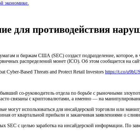
ой экономике.
ние для противодействия нару
магам и биржам США (SEC) создаст подразделение, которое, в 
рвичных распределений монет (ICO). Об этом сообщается на сай
at Cyber-Based Threats and Protect Retail Investors
https://t.co/u9
т бывший со-руководитель отдела по борьбе с рыночными злоупо
 часто связаны с криптовалютами, а именно — на манипулиров
ые могут использоваться для инсайдерской торговли или мани
ная от квартальной прибыли и заканчивая заявлениями о слиян
ых SEC c целью заработка на инсайдерской информации. По зав