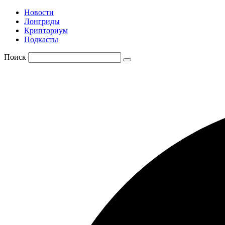
Новости
Лонгриды
Крипториум
Подкасты
Поиск