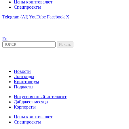
Цены криптовалют
Спецпроекты
Telegram (AI)
YouTube
Facebook
X
En
Новости
Лонгриды
Крипториум
Подкасты
Искусственный интеллект
Дайджест месяца
Корпораты
Цены криптовалют
Спецпроекты