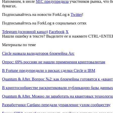
Напомним, в июле
SEC предупредила
участников рынка, что б
бумагах.
Подписывайтесь на новости ForkLog в
Twitter
!
Подписывайтесь на ForkLog в социальных сетях
Telegram (основной канал)
Facebook
X
Нашли ошибку в тексте? Выделите ее и нажмите CTRL+ENTE
Материалы по теме
Circle назвала валидаторов блокчейна Arc
Опрос: 69% россиян не нашли применения криптовалютам
В Fortune предупредили о рисках сделки Circle и IBM
Quantum & After. Вопрос №2: как блокчейны готовятся к «квант
В криптосообществе раскритиковали публикацию базы данны
Quantum & After. Можно ли заработать на квантовых технологи
Разработчики Cardano передали управление узлом сообществу