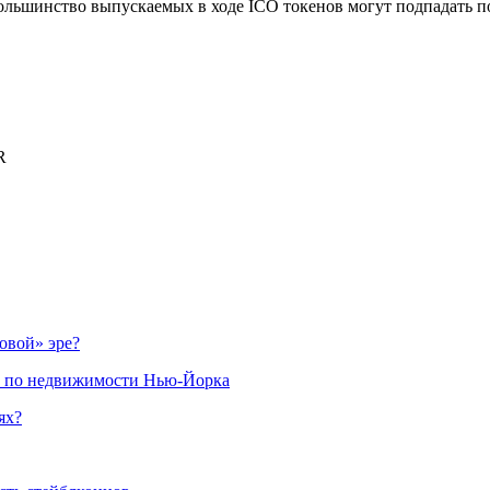
ольшинство выпускаемых в ходе ICO токенов могут подпадать п
R
овой» эре?
х по недвижимости Нью-Йорка
ях?